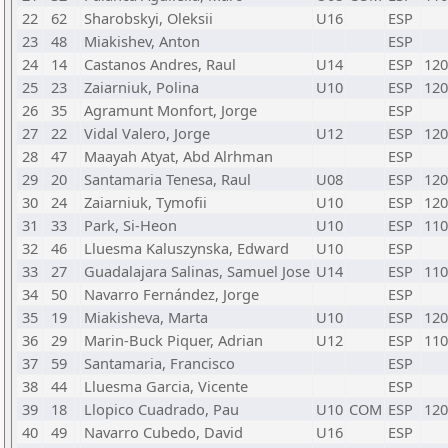
22
62
Sharobskyi, Oleksii
U16
ESP
23
48
Miakishev, Anton
ESP
24
14
Castanos Andres, Raul
U14
ESP
120
25
23
Zaiarniuk, Polina
U10
ESP
120
26
35
Agramunt Monfort, Jorge
ESP
27
22
Vidal Valero, Jorge
U12
ESP
120
28
47
Maayah Atyat, Abd Alrhman
ESP
29
20
Santamaria Tenesa, Raul
U08
ESP
120
30
24
Zaiarniuk, Tymofii
U10
ESP
120
31
33
Park, Si-Heon
U10
ESP
110
32
46
Lluesma Kaluszynska, Edward
U10
ESP
33
27
Guadalajara Salinas, Samuel Jose
U14
ESP
110
34
50
Navarro Fernández, Jorge
ESP
35
19
Miakisheva, Marta
U10
ESP
120
36
29
Marin-Buck Piquer, Adrian
U12
ESP
110
37
59
Santamaria, Francisco
ESP
38
44
Lluesma Garcia, Vicente
ESP
39
18
Llopico Cuadrado, Pau
U10
COM
ESP
120
40
49
Navarro Cubedo, David
U16
ESP