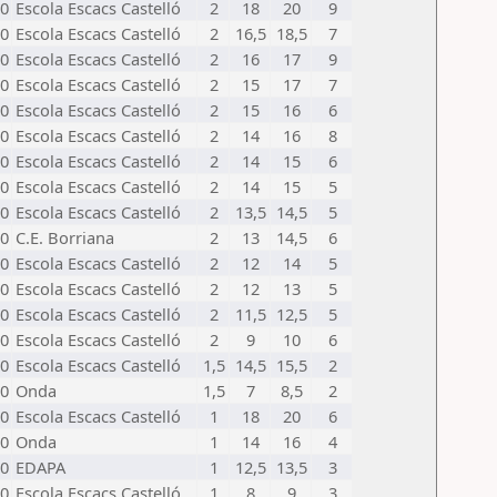
0
Escola Escacs Castelló
2
18
20
9
0
Escola Escacs Castelló
2
16,5
18,5
7
0
Escola Escacs Castelló
2
16
17
9
0
Escola Escacs Castelló
2
15
17
7
0
Escola Escacs Castelló
2
15
16
6
0
Escola Escacs Castelló
2
14
16
8
0
Escola Escacs Castelló
2
14
15
6
0
Escola Escacs Castelló
2
14
15
5
0
Escola Escacs Castelló
2
13,5
14,5
5
0
C.E. Borriana
2
13
14,5
6
0
Escola Escacs Castelló
2
12
14
5
0
Escola Escacs Castelló
2
12
13
5
0
Escola Escacs Castelló
2
11,5
12,5
5
0
Escola Escacs Castelló
2
9
10
6
0
Escola Escacs Castelló
1,5
14,5
15,5
2
0
Onda
1,5
7
8,5
2
0
Escola Escacs Castelló
1
18
20
6
0
Onda
1
14
16
4
0
EDAPA
1
12,5
13,5
3
0
Escola Escacs Castelló
1
8
9
3