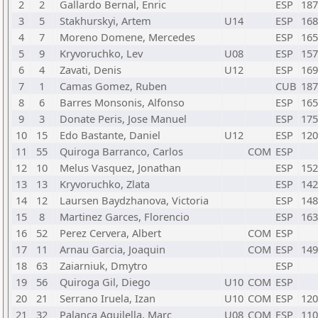
2
2
Gallardo Bernal, Enric
ESP
187
3
5
Stakhurskyi, Artem
U14
ESP
168
4
7
Moreno Domene, Mercedes
ESP
165
5
9
Kryvoruchko, Lev
U08
ESP
157
6
4
Zavati, Denis
U12
ESP
169
7
1
Camas Gomez, Ruben
CUB
187
8
6
Barres Monsonis, Alfonso
ESP
165
9
3
Donate Peris, Jose Manuel
ESP
175
10
15
Edo Bastante, Daniel
U12
ESP
120
11
55
Quiroga Barranco, Carlos
COM
ESP
12
10
Melus Vasquez, Jonathan
ESP
152
13
13
Kryvoruchko, Zlata
ESP
142
14
12
Laursen Baydzhanova, Victoria
ESP
148
15
8
Martinez Garces, Florencio
ESP
163
16
52
Perez Cervera, Albert
COM
ESP
17
11
Arnau Garcia, Joaquin
COM
ESP
149
18
63
Zaiarniuk, Dmytro
ESP
19
56
Quiroga Gil, Diego
U10
COM
ESP
20
21
Serrano Iruela, Izan
U10
COM
ESP
120
21
32
Palanca Aguilella, Marc
U08
COM
ESP
110