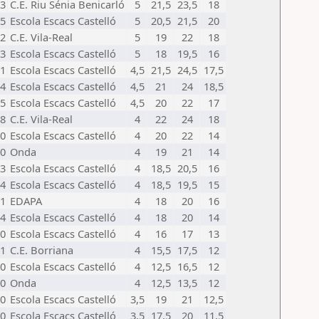
3
C.E. Riu Sénia Benicarló
5
21,5
23,5
18
5
Escola Escacs Castelló
5
20,5
21,5
20
2
C.E. Vila-Real
5
19
22
18
3
Escola Escacs Castelló
5
18
19,5
16
1
Escola Escacs Castelló
4,5
21,5
24,5
17,5
4
Escola Escacs Castelló
4,5
21
24
18,5
5
Escola Escacs Castelló
4,5
20
22
17
8
C.E. Vila-Real
4
22
24
18
0
Escola Escacs Castelló
4
20
22
14
0
Onda
4
19
21
14
3
Escola Escacs Castelló
4
18,5
20,5
16
4
Escola Escacs Castelló
4
18,5
19,5
15
1
EDAPA
4
18
20
16
4
Escola Escacs Castelló
4
18
20
14
0
Escola Escacs Castelló
4
16
17
13
1
C.E. Borriana
4
15,5
17,5
12
0
Escola Escacs Castelló
4
12,5
16,5
12
0
Onda
4
12,5
13,5
12
0
Escola Escacs Castelló
3,5
19
21
12,5
0
Escola Escacs Castelló
3,5
17,5
20
11,5