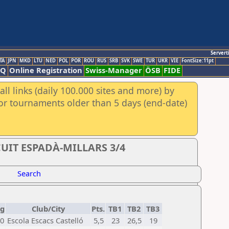
Servert
TA
JPN
MKD
LTU
NED
POL
POR
ROU
RUS
SRB
SVK
SWE
TUR
UKR
VIE
FontSize:11pt
AQ
Online Registration
Swiss-Manager
ÖSB
FIDE
ll links (daily 100.000 sites and more) by
for tournaments older than 5 days (end-date)
CUIT ESPADÀ-MILLARS 3/4
Search
tg
Club/City
Pts.
TB1
TB2
TB3
0
Escola Escacs Castelló
5,5
23
26,5
19