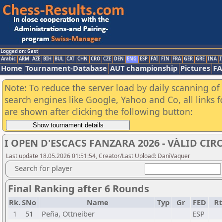
Logged on: Gast
Arabic
ARM
AZE
BIH
BUL
CAT
CHN
CRO
CZE
DEN
ENG
ESP
FAI
FIN
FRA
GER
GRE
INA
I
Home
Tournament-Database
AUT championship
Pictures
F
Note: To reduce the server load by daily scanning of a
search engines like Google, Yahoo and Co, all links 
are shown after clicking the following button:
I OPEN D'ESCACS FANZARA 2026 - VÀLID CIR
Last update 18.05.2026 01:51:54, Creator/Last Upload: DaniVaquer
Search for player
Final Ranking after 6 Rounds
Rk.
SNo
Name
Typ
Gr
FED
R
1
51
Peña, Ottneiber
ESP