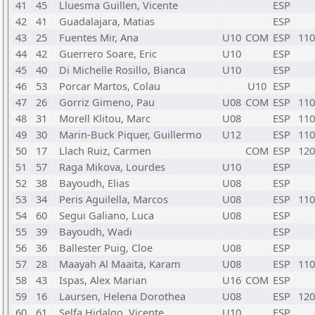
41
45
Lluesma Guillen, Vicente
ESP
42
41
Guadalajara, Matias
ESP
43
25
Fuentes Mir, Ana
U10
COM
ESP
110
44
42
Guerrero Soare, Eric
U10
ESP
45
40
Di Michelle Rosillo, Bianca
U10
ESP
46
53
Porcar Martos, Colau
U10
ESP
47
26
Gorriz Gimeno, Pau
U08
COM
ESP
110
48
31
Morell Klitou, Marc
U08
ESP
110
49
30
Marin-Buck Piquer, Guillermo
U12
ESP
110
50
17
Llach Ruiz, Carmen
COM
ESP
120
51
57
Raga Mikova, Lourdes
U10
ESP
52
38
Bayoudh, Elias
U08
ESP
53
34
Peris Aguilella, Marcos
U08
ESP
110
54
60
Segui Galiano, Luca
U08
ESP
55
39
Bayoudh, Wadi
ESP
56
36
Ballester Puig, Cloe
U08
ESP
57
28
Maayah Al Maaita, Karam
U08
ESP
110
58
43
Ispas, Alex Marian
U16
COM
ESP
59
16
Laursen, Helena Dorothea
U08
ESP
120
60
61
Selfa Hidalgo, Vicente
U10
ESP