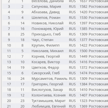
2
1
Веселова, Даниэла
RUS
1637
Ростовская
3
2
Сапунова, Мария
RUS
1582
Ростовская
4
9
Абхазава, Давид
RUS
1420
Ростовская
5
4
Шелепов, Роман
RUS
1530
Ростовская
6
14
Новиков, Николай
RUS
1397
Ростовская
7
16
Пономарев, Юрий
RUS
1385
Ростовская
8
25
Приходько, Глеб
RUS
1309
Ростовская
9
18
Чаус, Степан
RUS
1377
Ростовская
10
8
Крупин, Филипп
RUS
1422
Ростовская
11
5
Николаев, Михаил
RUS
1500
Ростовская
12
7
Корнев, Георгий
RUS
1449
Ростовская
13
10
Косарев, Виктор
RUS
1416
Ростовская
14
19
Цветков, Федор
RUS
1372
Ростовская
15
6
Сикорский, Глеб
RUS
1474
Ростовская
16
24
Мурсаметов, Рамиль
RUS
1309
Ростовская
17
17
Григорян, Георгий
RUS
1384
Ростовская
18
11
Вислогузов, Захар
RUS
1410
Ростовская
19
12
Колонтаева, Ксения
RUS
1407
Ростовская
20
23
Туктамышев, Марат
RUS
1323
Ростовская
21
20
Любимцев, Евгений
RUS
1369
Ростовская