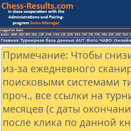
Logged on: Gast
Arabic
ARM
AZE
BIH
BUL
CAT
CHN
CRO
CZE
DEN
ENG
ESP
FAI
FIN
FRA
GER
GRE
INA
I
Главная
Турнирная база данных
AUT
Фото
ЧАВО
Онлайн
Примечание: Чтобы снизи
из-за ежедневного скани
поисковыми системами ти
проч., все ссылки на тур
месяцев (с даты окончан
после клика по данной кн