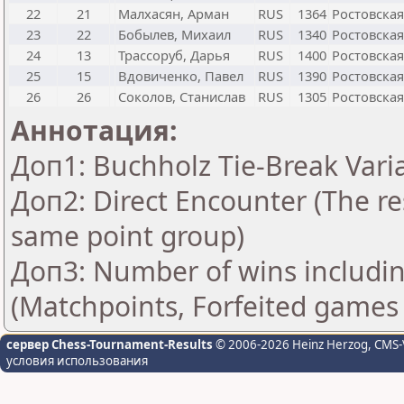
22
21
Малхасян, Арман
RUS
1364
Ростовская
23
22
Бобылев, Михаил
RUS
1340
Ростовская
24
13
Трассоруб, Дарья
RUS
1400
Ростовская
25
15
Вдовиченко, Павел
RUS
1390
Ростовская
26
26
Соколов, Станислав
RUS
1305
Ростовская
Аннотация:
Доп1: Buchholz Tie-Break Vari
Доп2: Direct Encounter (The res
same point group)
Доп3: Number of wins includin
(Matchpoints, Forfeited games
сервер Chess-Tournament-Results
© 2006-2026 Heinz Herzog
, CMS-
условия использования