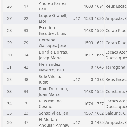
Andreu Farres,
26
17
1603
1684
Reus Escacs
Pau
Luque Granell,
27
22
U12
1583
1636
Amposta, C
Eloi
Escudero
28
33
1488
1590
Cerap Riu
Escudier, Lluis
Bernabe
29
29
1503
1621
Cerap Riu
Gallegos, Jose
Bondia Borras,
Escacs Ate
30
14
1612
1665
Josep Maria
Duesaigüe
Hernandez
31
42
0
1645
Tarragona, 
Navarro, Pau
Sole Vilella,
32
48
U12
0
1398
Reus Escacs
Judit
Roig Domingo,
33
34
1488
1525
Constanti, 
Juan Maria
Rius Molina,
Escacs Ate
34
3
1674
1757
Cosme
Duesaigüe
35
23
Senso Vilet, Jan
1567
1662
Salauris, C.
El Meftah
36
47
U12
0
1425
Amposta, C
Andujar, Amnay