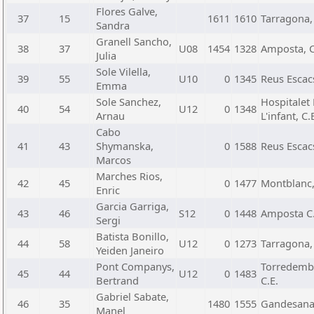
Flores Galve,
37
15
1611
1610
Tarragona, 
Sandra
Granell Sancho,
38
37
U08
1454
1328
Amposta, C
Julia
Sole Vilella,
39
55
U10
0
1345
Reus Escacs
Emma
Sole Sanchez,
Hospitalet
40
54
U12
0
1348
Arnau
L'infant, C.
Cabo
41
43
Shymanska,
0
1588
Reus Escacs
Marcos
Marches Rios,
42
45
0
1477
Montblanc,
Enric
Garcia Garriga,
43
46
S12
0
1448
Amposta C.
Sergi
Batista Bonillo,
44
58
U12
0
1273
Tarragona, 
Yeiden Janeiro
Pont Companys,
Torredemb
45
44
U12
0
1483
Bertrand
C.E.
Gabriel Sabate,
46
35
1480
1555
Gandesana,
Manel