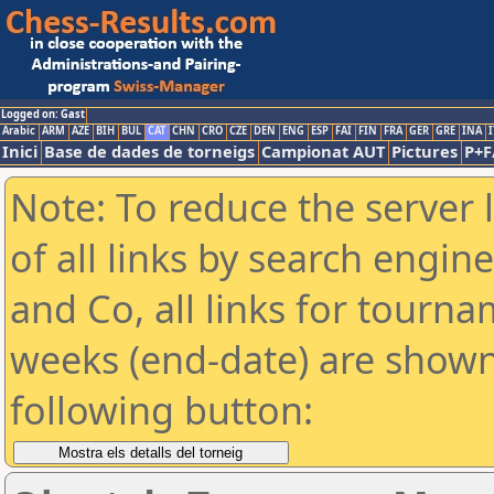
Logged on: Gast
Arabic
ARM
AZE
BIH
BUL
CAT
CHN
CRO
CZE
DEN
ENG
ESP
FAI
FIN
FRA
GER
GRE
INA
I
Inici
Base de dades de torneigs
Campionat AUT
Pictures
P+F
Note: To reduce the server 
of all links by search engin
and Co, all links for tourn
weeks (end-date) are shown 
following button: