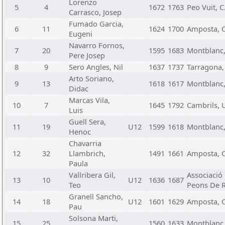
Lorenzo
5
4
1672
1763
Peo Vuit, C
Carrasco, Josep
Fumado Garcia,
6
11
1624
1700
Amposta, C
Eugeni
Navarro Fornos,
7
20
1595
1683
Montblanc,
Pere Josep
8
9
Sero Angles, Nil
1637
1737
Tarragona, 
Arto Soriano,
9
13
1618
1617
Montblanc,
Didac
Marcas Vila,
10
7
1645
1792
Cambrils, U
Luis
Guell Sera,
11
19
U12
1599
1618
Montblanc,
Henoc
Chavarria
12
32
Llambrich,
1491
1661
Amposta, C
Paula
Vallribera Gil,
Associació
13
10
U12
1636
1687
Teo
Peons De 
Granell Sancho,
14
18
U12
1601
1629
Amposta, C
Pau
Solsona Marti,
15
25
1560
1633
Montblanc,