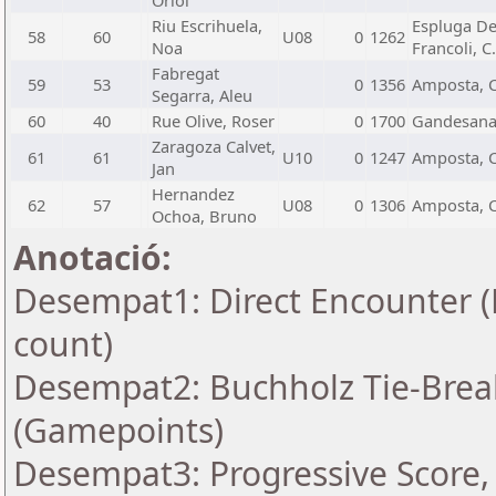
Oriol
Riu Escrihuela,
Espluga D
58
60
U08
0
1262
Noa
Francoli, C.
Fabregat
59
53
0
1356
Amposta, C
Segarra, Aleu
60
40
Rue Olive, Roser
0
1700
Gandesana,
Zaragoza Calvet,
61
61
U10
0
1247
Amposta, C
Jan
Hernandez
62
57
U08
0
1306
Amposta, C
Ochoa, Bruno
Anotació:
Desempat1: Direct Encounter (
count)
Desempat2: Buchholz Tie-Break
(Gamepoints)
Desempat3: Progressive Score, 