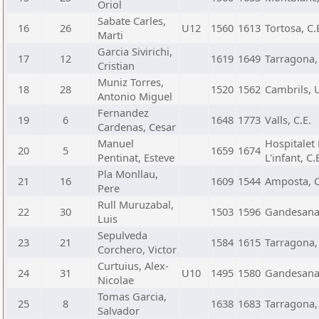
Oriol
Sabate Carles,
16
26
U12
1560
1613
Tortosa, C.
Marti
Garcia Sivirichi,
17
12
1619
1649
Tarragona, 
Cristian
Muniz Torres,
18
28
1520
1562
Cambrils, U
Antonio Miguel
Fernandez
19
6
1648
1773
Valls, C.E.
Cardenas, Cesar
Manuel
Hospitalet
20
5
1659
1674
Pentinat, Esteve
L'infant, C.
Pla Monllau,
21
16
1609
1544
Amposta, C
Pere
Rull Muruzabal,
22
30
1503
1596
Gandesana,
Luis
Sepulveda
23
21
1584
1615
Tarragona, 
Corchero, Victor
Curtuius, Alex-
24
31
U10
1495
1580
Gandesana,
Nicolae
Tomas Garcia,
25
8
1638
1683
Tarragona, 
Salvador