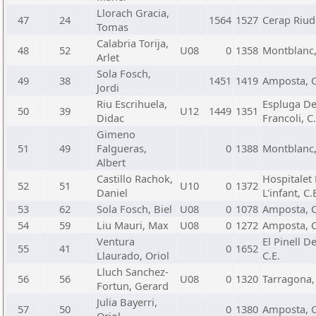
Llorach Gracia,
47
24
1564
1527
Cerap Riu
Tomas
Calabria Torija,
48
52
U08
0
1358
Montblanc,
Arlet
Sola Fosch,
49
38
1451
1419
Amposta, C
Jordi
Riu Escrihuela,
Espluga D
50
39
U12
1449
1351
Didac
Francoli, C.
Gimeno
51
49
Falgueras,
0
1388
Montblanc,
Albert
Castillo Rachok,
Hospitalet
52
51
U10
0
1372
Daniel
L'infant, C.
53
62
Sola Fosch, Biel
U08
0
1078
Amposta, C
54
59
Liu Mauri, Max
U08
0
1272
Amposta, C
Ventura
El Pinell De
55
41
0
1652
Llaurado, Oriol
C.E.
Lluch Sanchez-
56
56
U08
0
1320
Tarragona, 
Fortun, Gerard
Julia Bayerri,
57
50
0
1380
Amposta, C