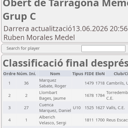
Obert de Tarragona Memor
Grup C
Darrera actualització13.06.2026 20:5
Ruben Morales Medel
Search for player
Classificació final despré
Ordre
Núm. Ini.
Nom
Tipus
FIDE
EloN
Club/C
Marquez
1
36
1479
1718
Cambrils, U
Sabate, Roger
Llombart
Torredemb
2
2
1678
1784
Bages, Jaume
C.E.
Cuenca
3
27
U10
1525
1627
Valls, C.E.
Marquez, Daniel
Alberich
4
1
1811
1700
Reus Escacs
Velasco, Sergi