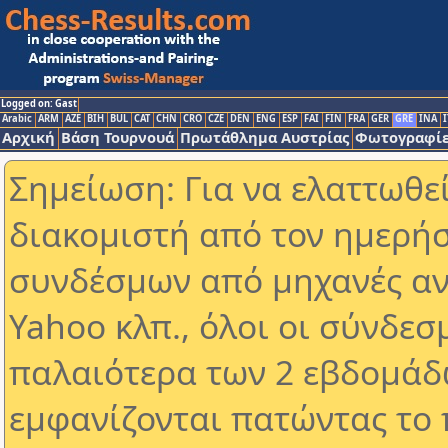
Logged on: Gast
Arabic
ARM
AZE
BIH
BUL
CAT
CHN
CRO
CZE
DEN
ENG
ESP
FAI
FIN
FRA
GER
GRE
INA
I
Αρχική
Βάση Τουρνουά
Πρωτάθλημα Αυστρίας
Φωτογραφίε
Σημείωση: Για να ελαττωθε
διακομιστή από τον ημερήσ
συνδέσμων από μηχανές αν
Yahoo κλπ., όλοι οι σύνδεσ
παλαιότερα των 2 εβδομάδω
εμφανίζονται πατώντας το 