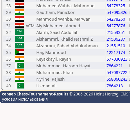
28
Mohamed Wahba, Mahmoud
54278325
29
Gautham, Panickor
547095326
30
Mahmoud Wahba, Marwan
54278260
31
ACM
Aly Mohamed, Ahmed
54277876
32
Alarifi, Saad Abdullah
21553351
33
Alshammri, Khalid Nashmi Z
21536287
34
Alzahrani, Fahad Abdulrahman
21551510
35
Haj, Mahmoud
12217174
36
Keyakkayil, Rayan
577030923
37
Muhammad, Haroon Hayat
7864221
38
Muhammad, Khan
547087722
39
Nyrine, Rajesh
558060243
40
Usman Ali,
7864213
сервер Chess-Tournament-Results
© 2006-2026 Heinz Herzog
, CMS-
условия использования