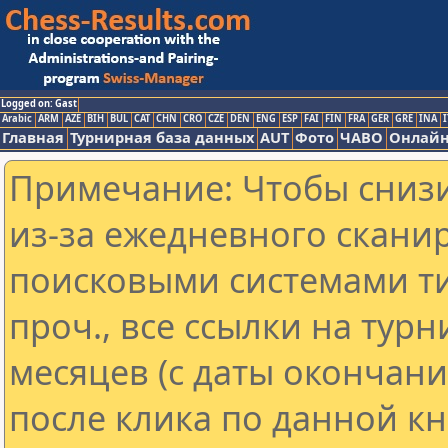
Logged on: Gast
Arabic
ARM
AZE
BIH
BUL
CAT
CHN
CRO
CZE
DEN
ENG
ESP
FAI
FIN
FRA
GER
GRE
INA
I
Главная
Турнирная база данных
AUT
Фото
ЧАВО
Онлайн
Примечание: Чтобы снизи
из-за ежедневного скани
поисковыми системами ти
проч., все ссылки на тур
месяцев (с даты окончан
после клика по данной кн