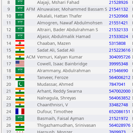
8
Alajaji, Mshari Fahad
21528926
9
AFM
Alnuwaiser, Mohammed Bassam S
21541132
10
Alkalali, Hattan Thafer
21520968
11
Almogren, Nawaf Abdulmohsen
21551421
12
Altrairi, Bader Abdulrahman S
21532133
13
Aljasir, Abdulmalik Hamad
21533024
14
Chaaban, Mazen
5315808
15
Sadat Ali, Sadat Ali
215223616
16
ACM
Vemuri, Kalyan Kumar
304095726
17
Cowell, Isaac Bainbridge
39995348
18
Alrammany, Abdulrahman
21546690
19
Tanveer, Feroze
564006212
20
Mudassar, Ahmed
7847041
21
Arhant, Reddy Swarna
547002000
22
Nalnagula, Shreyas
564063852
23
Chaanthnisri, V
33482748
24
Dufour, Timothee
652086151
25
Basmaih, Faisal Ayman
21521972
26
Thigazhamudhan, Srinivasan
564028976
27
Haroush, Monzer.
7609973