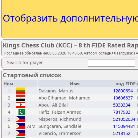
Отобразить дополнительну
Kings Chess Club (KCC) – 8 th FIDE Rated R
Последнее обновление08.05.2026 18:48:50, Автор/Последняя загрузка: FA Y
Search for player
Стартовый список
Ном.
Имя
код FIDE
1
Davainis, Marius
12800694
2
Abo Elhamad, Mohamed
10606637
3
Abou, Ali Bilal
5333334
4
Hafiz, Faizan Ahmed
7817983
5
Nisperos, Richmund
521052034
6
AIM
Sungcaran, Sandiale
115094481
7
Vicencio, Emmerson
5218152