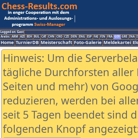
Logged on: Gast
Arabic
ARM
AZE
BIH
BUL
CAT
CHN
CRO
CZE
DEN
ENG
ESP
FAI
FIN
FRA
GER
GRE
INA
I
Home
TurnierDB
Meisterschaft
Foto-Galerie
Meldekartei
El
Hinweis: Um die Serverbel
tägliche Durchforsten aller 
Seiten und mehr) von Goog
reduzieren, werden bei alle
seit 5 Tagen beendet sind d
folgenden Knopf angezeigt