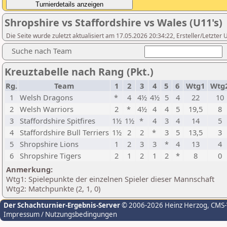
Shropshire vs Staffordshire vs Wales (U11's)
Die Seite wurde zuletzt aktualisiert am 17.05.2026 20:34:22, Ersteller/Letzter
Suche nach Team
Kreuztabelle nach Rang (Pkt.)
Rg.
Team
1
2
3
4
5
6
Wtg1
Wtg
1
Welsh Dragons
*
4
4½
4½
5
4
22
10
2
Welsh Warriors
2
*
4½
4
4
5
19,5
8
3
Staffordshire Spitfires
1½
1½
*
4
3
4
14
5
4
Staffordshire Bull Terriers
1½
2
2
*
3
5
13,5
3
5
Shropshire Lions
1
2
3
3
*
4
13
4
6
Shropshire Tigers
2
1
2
1
2
*
8
0
Anmerkung:
Wtg1: Spielepunkte der einzelnen Spieler dieser Mannschaft
Wtg2: Matchpunkte (2, 1, 0)
Der Schachturnier-Ergebnis-Server
© 2006-2026 Heinz Herzog
, CMS
Impressum / Nutzungsbedingungen