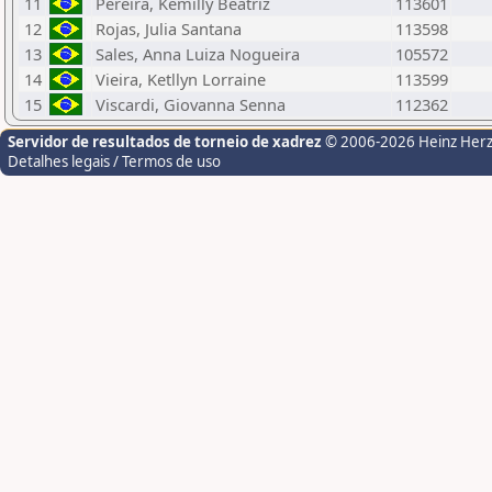
11
Pereira, Kemilly Beatriz
113601
12
Rojas, Julia Santana
113598
13
Sales, Anna Luiza Nogueira
105572
14
Vieira, Ketllyn Lorraine
113599
15
Viscardi, Giovanna Senna
112362
Servidor de resultados de torneio de xadrez
© 2006-2026 Heinz Her
Detalhes legais / Termos de uso