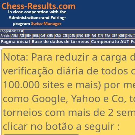
Logged on: Gast
Arabic
ARM
AZE
BIH
BUL
CAT
CHN
CRO
CZE
DEN
ENG
ESP
FAI
FIN
FRA
GER
GRE
INA
I
Pagina inicial
Base de dados de torneios
Campeonato AUT
F
Nota: Para reduzir a carga 
verificação diária de todos 
100.000 sites e mais) por 
como Google, Yahoo e Co, t
torneios com mais de 2 sem
clicar no botão a seguir :