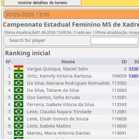
30/05/2026 13:00
Campeonato Estadual Feminino MS de Xadre
Última Atualização01.06.2026 15:09:34, Criado por / Última atualização: insau
Search for player
Ranking inicial
Nº.
Nome
ID
I
1
Vargas Quisque, Maciel Selin
0
3336
2
Ortiz, Kamilly Victoria Barbosa
104059
5380
3
Da Silva, Mariana Rodrigues Romualdo
113582
4
Da Silva, Tatiane da Silva
112683
5
Dos Santos, Sofia Arruda
113581
6
Ferreira, Isabela Vitoria da Silva
113593
7
Leite, Claudia Nayara Trindade
112681
8
Leite, Eloah Gomes de Souza
110828
9
Leite, Isabela Mattos
113600
10
Mandu, Maria Antonia Dantas
113691