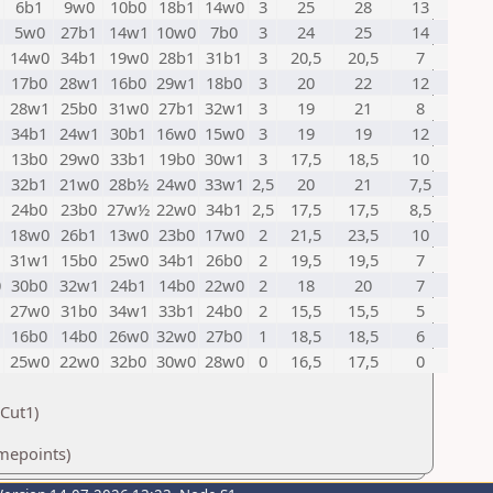
1
6b1
9w0
10b0
18b1
14w0
3
25
28
13
5w0
27b1
14w1
10w0
7b0
3
24
25
14
14w0
34b1
19w0
28b1
31b1
3
20,5
20,5
7
1
17b0
28w1
16b0
29w1
18b0
3
20
22
12
28w1
25b0
31w0
27b1
32w1
3
19
21
8
34b1
24w1
30b1
16w0
15w0
3
19
19
12
1
13b0
29w0
33b1
19b0
30w1
3
17,5
18,5
10
32b1
21w0
28b½
24w0
33w1
2,5
20
21
7,5
1
24b0
23b0
27w½
22w0
34b1
2,5
17,5
17,5
8,5
18w0
26b1
13w0
23b0
17w0
2
21,5
23,5
10
31w1
15b0
25w0
34b1
26b0
2
19,5
19,5
7
0
30b0
32w1
24b1
14b0
22w0
2
18
20
7
27w0
31b0
34w1
33b1
24b0
2
15,5
15,5
5
1
16b0
14b0
26w0
32w0
27b0
1
18,5
18,5
6
25w0
22w0
32b0
30w0
28w0
0
16,5
17,5
0
Cut1)
amepoints)