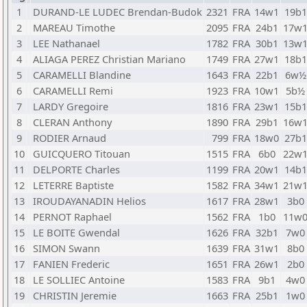
1
DURAND-LE LUDEC Brendan-Budok
2321
FRA
14w1
19b1
2
MAREAU Timothe
2095
FRA
24b1
17w
3
LEE Nathanael
1782
FRA
30b1
13w
4
ALIAGA PEREZ Christian Mariano
1749
FRA
27w1
18b1
5
CARAMELLI Blandine
1643
FRA
22b1
6w½
6
CARAMELLI Remi
1923
FRA
10w1
5b½
7
LARDY Gregoire
1816
FRA
23w1
15b1
8
CLERAN Anthony
1890
FRA
29b1
16w
9
RODIER Arnaud
799
FRA
18w0
27b1
10
GUICQUERO Titouan
1515
FRA
6b0
22w
11
DELPORTE Charles
1199
FRA
20w1
14b1
12
LETERRE Baptiste
1582
FRA
34w1
21w
13
IROUDAYANADIN Helios
1617
FRA
28w1
3b0
14
PERNOT Raphael
1562
FRA
1b0
11w
15
LE BOITE Gwendal
1626
FRA
32b1
7w0
16
SIMON Swann
1639
FRA
31w1
8b0
17
FANIEN Frederic
1651
FRA
26w1
2b0
18
LE SOLLIEC Antoine
1583
FRA
9b1
4w0
19
CHRISTIN Jeremie
1663
FRA
25b1
1w0