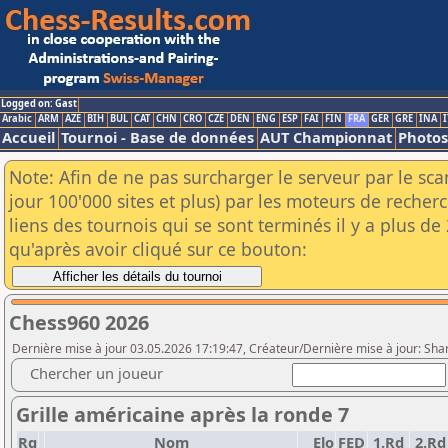
Logged on: Gast
Arabic
ARM
AZE
BIH
BUL
CAT
CHN
CRO
CZE
DEN
ENG
ESP
FAI
FIN
FRA
GER
GRE
INA
I
Accueil
Tournoi - Base de données
AUT Championnat
Photos
Note: Afin de ne pas surcharger le serveur par le sc
jour 100'000 sites et plus) par les moteurs de reche
liens des tournois qui se sont terminés il y a plus d
qu'après avoir cliqué sur ce bouton:
Chess960 2026
Dernière mise à jour 03.05.2026 17:19:47, Créateur/Dernière mise à jour: Sha
Chercher un joueur
Grille américaine après la ronde 7
Rg
Nom
Elo
FED
1.Rd
2.Rd