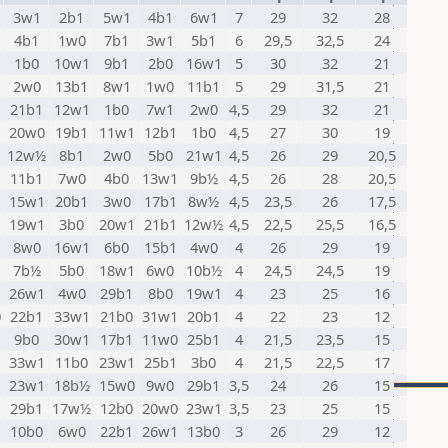
3w1
2b1
5w1
4b1
6w1
7
29
32
28
1
4b1
1w0
7b1
3w1
5b1
6
29,5
32,5
24
1
1b0
10w1
9b1
2b0
16w1
5
30
32
21
2w0
13b1
8w1
1w0
11b1
5
29
31,5
21
21b1
12w1
1b0
7w1
2w0
4,5
29
32
21
20w0
19b1
11w1
12b1
1b0
4,5
27
30
19
12w½
8b1
2w0
5b0
21w1
4,5
26
29
20,5
1
11b1
7w0
4b0
13w1
9b½
4,5
26
28
20,5
15w1
20b1
3w0
17b1
8w½
4,5
23,5
26
17,5
1
19w1
3b0
20w1
21b1
12w½
4,5
22,5
25,5
16,5
8w0
16w1
6b0
15b1
4w0
4
26
29
19
1
7b½
5b0
18w1
6w0
10b½
4
24,5
24,5
19
26w1
4w0
29b1
8b0
19w1
4
23
25
16
0
22b1
33w1
21b0
31w1
20b1
4
22
23
12
9b0
30w1
17b1
11w0
25b1
4
21,5
23,5
15
33w1
11b0
23w1
25b1
3b0
4
21,5
22,5
17
23w1
18b½
15w0
9w0
29b1
3,5
24
26
15
29b1
17w½
12b0
20w0
23w1
3,5
23
25
15
10b0
6w0
22b1
26w1
13b0
3
26
29
12