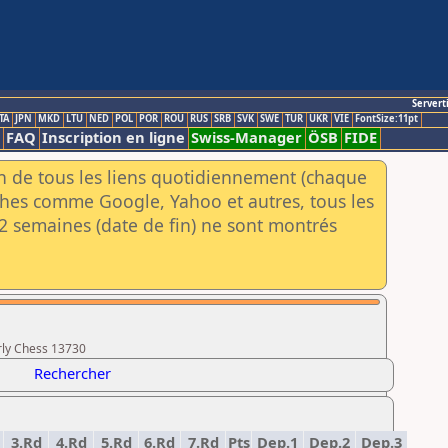
Servert
TA
JPN
MKD
LTU
NED
POL
POR
ROU
RUS
SRB
SVK
SWE
TUR
UKR
VIE
FontSize:11pt
FAQ
Inscription en ligne
Swiss-Manager
ÖSB
FIDE
an de tous les liens quotidiennement (chaque
rches comme Google, Yahoo et autres, tous les
e 2 semaines (date de fin) ne sont montrés
rly Chess 13730
Rechercher
3.Rd
4.Rd
5.Rd
6.Rd
7.Rd
Pts
Dep.1
Dep.2
Dep.3