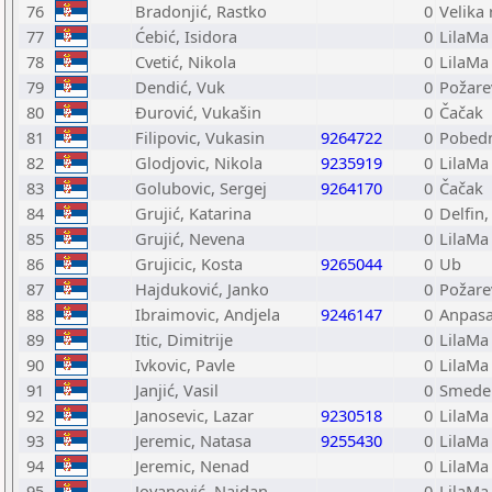
76
Bradonjić, Rastko
0
Velika
77
Ćebić, Isidora
0
LilaMa
78
Cvetić, Nikola
0
LilaMa
79
Dendić, Vuk
0
Požare
80
Đurović, Vukašin
0
Čačak
81
Filipovic, Vukasin
9264722
0
Pobedn
82
Glodjovic, Nikola
9235919
0
LilaMa
83
Golubovic, Sergej
9264170
0
Čačak
84
Grujić, Katarina
0
Delfin
85
Grujić, Nevena
0
LilaMa
86
Grujicic, Kosta
9265044
0
Ub
87
Hajduković, Janko
0
Požare
88
Ibraimovic, Andjela
9246147
0
Anpasa
89
Itic, Dimitrije
0
LilaMa
90
Ivkovic, Pavle
0
LilaMa
91
Janjić, Vasil
0
Smeder
92
Janosevic, Lazar
9230518
0
LilaMa
93
Jeremic, Natasa
9255430
0
LilaMa
94
Jeremic, Nenad
0
LilaMa
95
Jovanović, Najdan
0
LilaMa