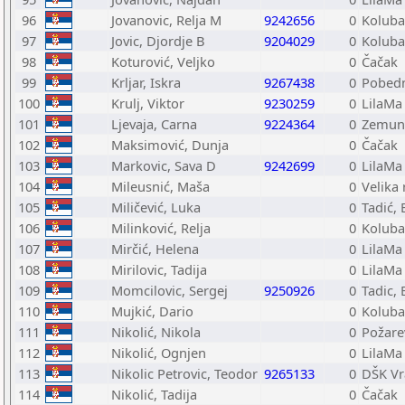
96
Jovanovic, Relja M
9242656
0
Koluba
97
Jovic, Djordje B
9204029
0
Koluba
98
Koturović, Veljko
0
Čačak
99
Krljar, Iskra
9267438
0
Pobedn
100
Krulj, Viktor
9230259
0
LilaMa
101
Ljevaja, Carna
9224364
0
Zemun
102
Maksimović, Dunja
0
Čačak
103
Markovic, Sava D
9242699
0
LilaMa
104
Mileusnić, Maša
0
Velika
105
Miličević, Luka
0
Tadić,
106
Milinković, Relja
0
Koluba
107
Mirčić, Helena
0
LilaMa
108
Mirilovic, Tadija
0
LilaMa
109
Momcilovic, Sergej
9250926
0
Tadic,
110
Mujkić, Dario
0
Koluba
111
Nikolić, Nikola
0
Požare
112
Nikolić, Ognjen
0
LilaMa
113
Nikolic Petrovic, Teodor
9265133
0
DŠK Vr
114
Nikolić, Tadija
0
Čačak