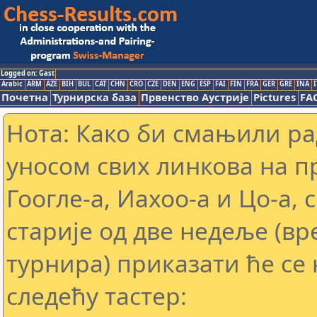
Logged on: Gast
Arabic
ARM
AZE
BIH
BUL
CAT
CHN
CRO
CZE
DEN
ENG
ESP
FAI
FIN
FRA
GER
GRE
INA
I
Почетна
Турнирска база
Првенство Аустрије
Pictures
FA
Нота: Како би смањили р
уносом свих линкова на 
Гоогле-а, Иахоо-а и Цо-а,
старије од две недеље (в
турнира) приказати ће се 
следећу тастер: