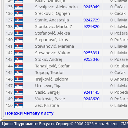
134
Ristić, Dimitrije
0
LilaMa
135
Sevaljevic, Aleksandra
9245949
0
Čačak
136
Srećković, Ognjen
0
Čačak
137
Stanic, Anastasija
9242729
0
LilaMa
138
Stankovic, Marko Z
9229820
0
LilaMa
139
Stefanović, Aleksa
0
Požare
140
Stepanović, Uroš
0
Požare
141
Stevanović, Marlena
0
LilaMa
142
Stevanovic, Vukan
9255391
0
LilaMa
143
Stokic, Andrej
9253046
0
Požare
144
Tanasijević, Stefan
0
Koluba
145
Tojaga, Teodor
0
Čačak
146
Trajković, Isidora
0
Anpasa
147
Urosevic, Ilija
0
LilaMa
148
Vasic, Sergej
9241145
0
Pobedn
149
Vuckovic, Pavle
9248620
0
Požare
150
Zec, Kristina
0
LilaMa
Покажи читаву листу
Цхесс-Тоурнамент-Ресултс-Сервер
© 2006-2026 Heinz Herzog
, CM