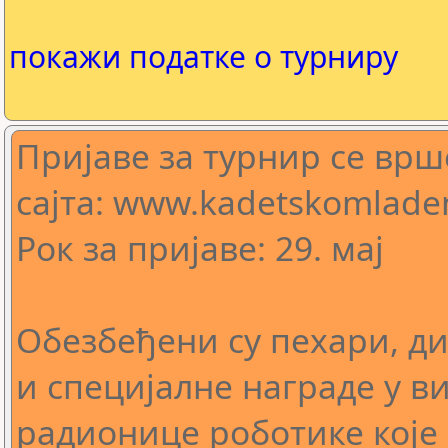
покажи податке о турниру
Пријаве за турнир се врш
сајта: www.kadetskomladen
Рок за пријаве: 29. мај
Обезбеђени су пехари, д
и специјалне награде у в
радионице роботике које 