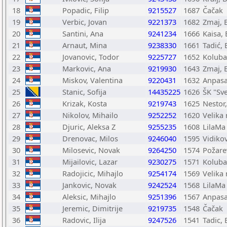
18
Popadic, Filip
9215527
1687
Čačak
19
Verbic, Jovan
9221373
1682
Zmaj, 
20
Santini, Ana
9241234
1666
Kaisa,
21
Arnaut, Mina
9238330
1661
Tadić,
22
Jovanovic, Todor
9225727
1652
Koluba
23
Markovic, Ana
9219930
1643
Zmaj, 
24
Miskov, Valentina
9220431
1632
Anpasa
25
Stanic, Sofija
14435225
1626
ŠK "Sve
26
Krizak, Kosta
9219743
1625
Nestor
27
Nikolov, Mihailo
9252252
1620
Velika
28
Djuric, Aleksa Z
9255235
1608
LilaMa
29
Drenovac, Milos
9246040
1595
Vidiko
30
Milosevic, Novak
9264250
1574
Požare
31
Mijailovic, Lazar
9230275
1571
Koluba
32
Radojicic, Mihajlo
9254174
1569
Velika
33
Jankovic, Novak
9242524
1568
LilaMa
34
Aleksic, Mihajlo
9251396
1567
Anpasa
35
Jeremic, Dimitrije
9219735
1548
Čačak
36
Radovic, Ilija
9247526
1541
Tadic,