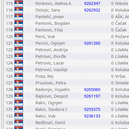
115
Ninkovic, Aleksa A
9262347
0
Nikola
116
Ostojic, Sara
9262932
0
Koluba
117
Pantelić, Jovan
0
AŠK, A
118
Pantovic, Bogdan
0
Čačak
119
Pantovic, Filip
0
Čačak
120
Perić, Vuk
0
Požare
121
Perisic, Ognjen
9261260
0
Koluba
122
Petrović, Andrija
0
LilaMa
123
Petrovic, Đorđe
0
LilaMa
124
Petrovic, Lazar
0
LilaMa
125
Petrović, Vasilije
0
Koluba
126
Pista, Rej
0
Vršac
127
Prvulovic, Petra
0
Smeder
128
Radonjic, Vujadin
9265060
0
Koluba
129
Rajkovic, Despot
9261197
0
Koluba
130
Rakic, Ognjen
0
LilaMa
131
Rakic, Teodora I
9255375
0
LilaMa
132
Rakic, Vuk
9236133
0
LilaMa
133
Redžović, Denil
0
Koluba