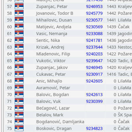
57
Zupanjac, Petar
9246953
1443
Kralje
58
Jovanovic, Todor B
9245779
1442
Požare
59
Mihailovic, Dusan
9230577
1441
LilaMa
60
Matijevic, Andjela
9230569
1439
Čačak
61
Vasic, Nemanja
9233088
1439
Jagodi
62
Sentic, Nika
9241781
1436
Jagodi
63
Krizak, Andrej
9237644
1433
Nestor
64
Mladenovic, Filip
9240203
1422
Požare
65
Vukotic, Viktor
9239647
1420
Tadic,
66
Zupanjac, Jakov
9246945
1420
Kralje
67
Cukavac, Petar
9230917
1416
Tadic,
68
Anic, Mihajlo
9242605
0
LilaMa
69
Avramović, Petar
0
LilaMa
70
Balovic, Bogdan
9242613
0
LilaMa
71
Balovic, Vuk
9230399
0
LilaMa
72
Bećagović, Lazar
0
Požare
73
Belalov, Mark
0
ŠK Spa
74
Bogdanović, Damljanka
0
Čačak
75
Boskovic, Dragan
9234823
0
Čačak