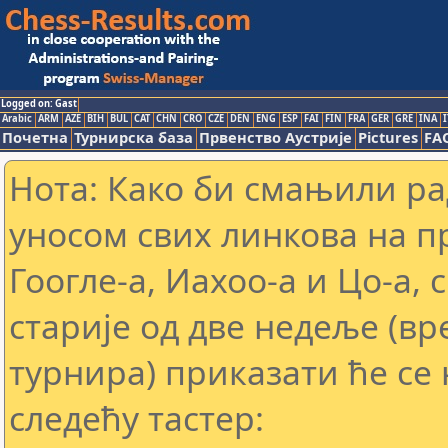
Logged on: Gast
Arabic
ARM
AZE
BIH
BUL
CAT
CHN
CRO
CZE
DEN
ENG
ESP
FAI
FIN
FRA
GER
GRE
INA
I
Почетна
Турнирска база
Првенство Аустрије
Pictures
FA
Нота: Како би смањили р
уносом свих линкова на 
Гоогле-а, Иахоо-а и Цо-а,
старије од две недеље (в
турнира) приказати ће се 
следећу тастер: