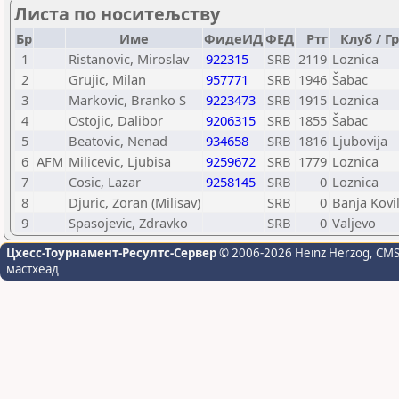
Листа по носитељству
Бр
Име
ФидеИД
ФЕД
Ртг
Клуб / Г
1
Ristanovic, Miroslav
922315
SRB
2119
Loznica
2
Grujic, Milan
957771
SRB
1946
Šabac
3
Markovic, Branko S
9223473
SRB
1915
Loznica
4
Ostojic, Dalibor
9206315
SRB
1855
Šabac
5
Beatovic, Nenad
934658
SRB
1816
Ljubovija
6
AFM
Milicevic, Ljubisa
9259672
SRB
1779
Loznica
7
Cosic, Lazar
9258145
SRB
0
Loznica
8
Djuric, Zoran (Milisav)
SRB
0
Banja Kovi
9
Spasojevic, Zdravko
SRB
0
Valjevo
Цхесс-Тоурнамент-Ресултс-Сервер
© 2006-2026 Heinz Herzog
, CM
мастхеад