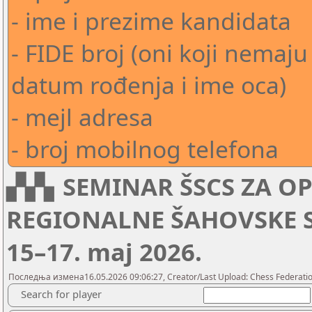
- ime i prezime kandidata
- FIDE broj (oni koji nemaj
datum rođenja i ime oca)
- mejl adresa
- broj mobilnog telefona
▞▞▖SEMINAR ŠSCS ZA OP
REGIONALNE ŠAHOVSKE S
15–17. maj 2026.
Последња измена16.05.2026 09:06:27, Creator/Last Upload: Chess Federation
Search for player