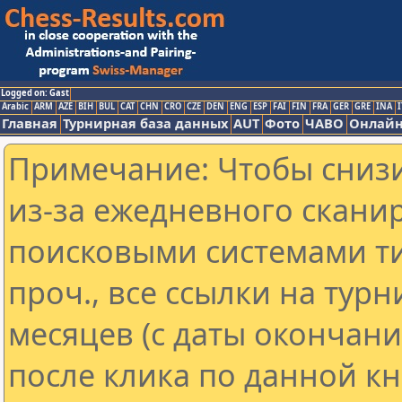
Logged on: Gast
Arabic
ARM
AZE
BIH
BUL
CAT
CHN
CRO
CZE
DEN
ENG
ESP
FAI
FIN
FRA
GER
GRE
INA
I
Главная
Турнирная база данных
AUT
Фото
ЧАВО
Онлайн
Примечание: Чтобы снизи
из-за ежедневного скани
поисковыми системами ти
проч., все ссылки на тур
месяцев (с даты окончан
после клика по данной кн