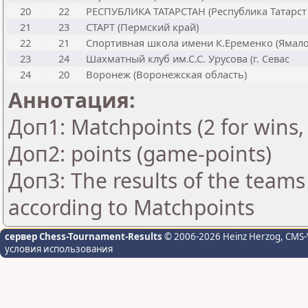
20
22
РЕСПУБЛИКА ТАТАРСТАН (Республика Татарст
21
23
СТАРТ (Пермский край)
22
21
Спортивная школа имени К.Еременко (Ямал
23
24
Шахматный клуб им.С.С. Урусова (г. Севас
24
20
Воронеж (Воронежская область)
Аннотация:
Доп1: Matchpoints (2 for wins, 
Доп2: points (game-points)
Доп3: The results of the teams
according to Matchpoints
сервер Chess-Tournament-Results
© 2006-2026 Heinz Herzog
, CMS-
условия использования