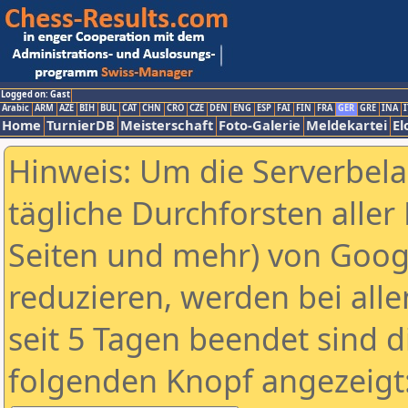
Logged on: Gast
Arabic
ARM
AZE
BIH
BUL
CAT
CHN
CRO
CZE
DEN
ENG
ESP
FAI
FIN
FRA
GER
GRE
INA
I
Home
TurnierDB
Meisterschaft
Foto-Galerie
Meldekartei
El
Hinweis: Um die Serverbel
tägliche Durchforsten aller 
Seiten und mehr) von Goog
reduzieren, werden bei alle
seit 5 Tagen beendet sind d
folgenden Knopf angezeigt