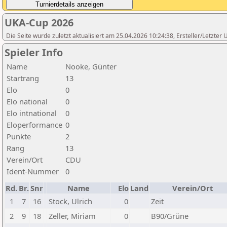
UKA-Cup 2026
Die Seite wurde zuletzt aktualisiert am 25.04.2026 10:24:38, Ersteller/Letzte
Spieler Info
Name
Nooke, Günter
Startrang
13
Elo
0
Elo national
0
Elo intnational
0
Eloperformance
0
Punkte
2
Rang
13
Verein/Ort
CDU
Ident-Nummer
0
Rd.
Br.
Snr
Name
Elo
Land
Verein/Ort
1
7
16
Stock, Ulrich
0
Zeit
2
9
18
Zeller, Miriam
0
B90/Grüne