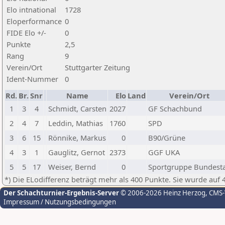
Elo intnational
1728
Eloperformance
0
FIDE Elo +/-
0
Punkte
2,5
Rang
9
Verein/Ort
Stuttgarter Zeitung
Ident-Nummer
0
Rd.
Br.
Snr
Name
Elo
Land
Verein/Ort
1
3
4
Schmidt, Carsten
2027
GF Schachbund
2
4
7
Leddin, Mathias
1760
SPD
3
6
15
Rönnike, Markus
0
B90/Grüne
4
3
1
Gauglitz, Gernot
2373
GGF UKA
5
5
17
Weiser, Bernd
0
Sportgruppe Bundest
*) Die ELodifferenz beträgt mehr als 400 Punkte. Sie wurde auf 
Der Schachturnier-Ergebnis-Server
© 2006-2026 Heinz Herzog
, CMS
Impressum / Nutzungsbedingungen