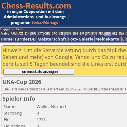
Logged on: Gast
Arabic
ARM
AZE
BIH
BUL
CAT
CHN
CRO
CZE
DEN
ENG
ESP
FAI
FIN
FRA
GER
GRE
INA
I
Home
TurnierDB
Meisterschaft
Foto-Galerie
Meldekartei
El
Hinweis: Um die Serverbelastung durch das tägliche D
Seiten und mehr) von Google, Yahoo und Co zu reduz
bereits seit 5 Tagen beendet sind die Links erst dur
UKA-Cup 2026
Die Seite wurde zuletzt aktualisiert am 25.04.2026 10:24:38, Ersteller/Letzte
Spieler Info
Name
Wallet, Norbert
Startrang
8
Elo
1728
Elo national
0