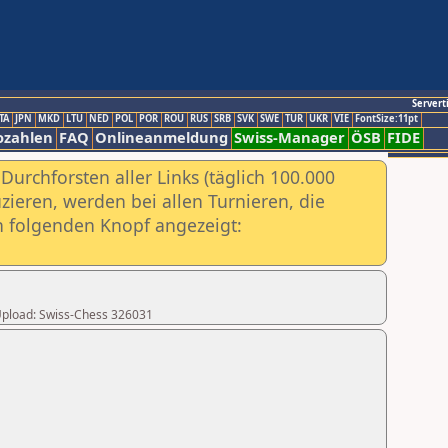
Servert
TA
JPN
MKD
LTU
NED
POL
POR
ROU
RUS
SRB
SVK
SWE
TUR
UKR
VIE
FontSize:11pt
ozahlen
FAQ
Onlineanmeldung
Swiss-Manager
ÖSB
FIDE
urchforsten aller Links (täglich 100.000
ieren, werden bei allen Turnieren, die
ch folgenden Knopf angezeigt:
r Upload: Swiss-Chess 326031