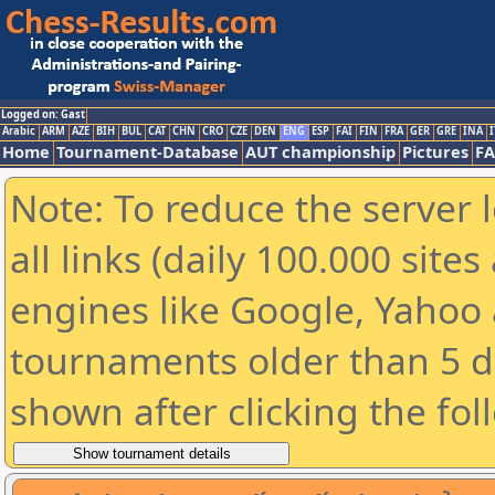
Logged on: Gast
Arabic
ARM
AZE
BIH
BUL
CAT
CHN
CRO
CZE
DEN
ENG
ESP
FAI
FIN
FRA
GER
GRE
INA
I
Home
Tournament-Database
AUT championship
Pictures
F
Note: To reduce the server 
all links (daily 100.000 sit
engines like Google, Yahoo a
tournaments older than 5 d
shown after clicking the fol