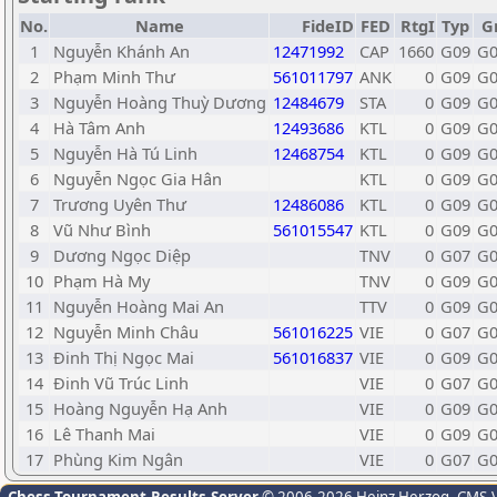
No.
Name
FideID
FED
RtgI
Typ
G
1
Nguyễn Khánh An
12471992
CAP
1660
G09
G0
2
Phạm Minh Thư
561011797
ANK
0
G09
G0
3
Nguyễn Hoàng Thuỳ Dương
12484679
STA
0
G09
G0
4
Hà Tâm Anh
12493686
KTL
0
G09
G0
5
Nguyễn Hà Tú Linh
12468754
KTL
0
G09
G0
6
Nguyễn Ngọc Gia Hân
KTL
0
G09
G0
7
Trương Uyên Thư
12486086
KTL
0
G09
G0
8
Vũ Như Bình
561015547
KTL
0
G09
G0
9
Dương Ngọc Diệp
TNV
0
G07
G0
10
Phạm Hà My
TNV
0
G09
G0
11
Nguyễn Hoàng Mai An
TTV
0
G09
G0
12
Nguyễn Minh Châu
561016225
VIE
0
G07
G0
13
Đinh Thị Ngọc Mai
561016837
VIE
0
G09
G0
14
Đinh Vũ Trúc Linh
VIE
0
G07
G0
15
Hoàng Nguyễn Hạ Anh
VIE
0
G09
G0
16
Lê Thanh Mai
VIE
0
G09
G0
17
Phùng Kim Ngân
VIE
0
G07
G0