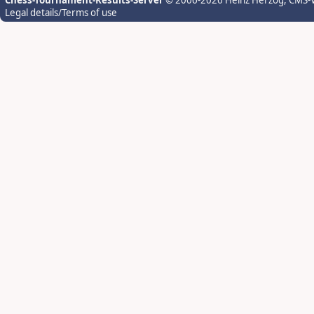
Chess-Tournament-Results-Server
© 2006-2026 Heinz Herzog
, CMS-
Legal details/Terms of use