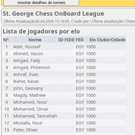
St. George Chess OnBoard League
Última Atualização26.04.2026 15:16:05, Criado por / Última atualização: Ches
Lista de jogadores por elo
Nº.
Nome
ID FIDE
FED
Elo
Clube/Cidade
1
Adel, Youssef
EGY
1000
2
Ahmed, Yassin
EGY
1000
3
Amgad, Fady
EGY
1000
4
Amgad, Philemon
EGY
1000
5
Ashraf, Evan
EGY
1000
6
Baher, Karas
EGY
1000
7
John, Geovany
EGY
1000
8
Magdy, Mathew
EGY
1000
9
Mohamed, Nour
EGY
1000
10
Mohamed, Omar
EGY
1000
11
Mohamed, TaimAllah
EGY
1000
12
Mostafa, Nour
EGY
1000
13
Peter, Oliver
EGY
1000