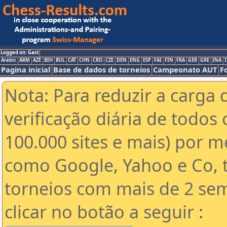
Logged on: Gast
Arabic
ARM
AZE
BIH
BUL
CAT
CHN
CRO
CZE
DEN
ENG
ESP
FAI
FIN
FRA
GER
GRE
INA
I
Pagina inicial
Base de dados de torneios
Campeonato AUT
F
Nota: Para reduzir a carga 
verificação diária de todos 
100.000 sites e mais) por 
como Google, Yahoo e Co, t
torneios com mais de 2 se
clicar no botão a seguir :