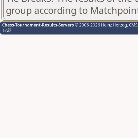
group according to Matchpoin
Chess-Tournament-Results-Servers
© 2006-2026 Heinz Herzog
, CMS
Tiráž