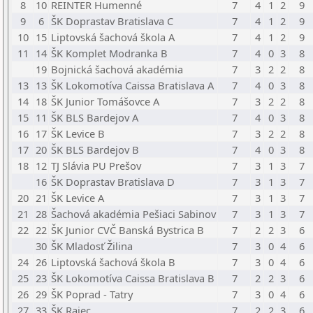
8
10
REINTER Humenné
7
4
1
2
9
9
6
ŠK Doprastav Bratislava C
7
4
1
2
9
10
15
Liptovská šachová škola A
7
4
1
2
9
11
14
ŠK Komplet Modranka B
7
4
0
3
8
19
Bojnická šachová akadémia
7
3
2
2
8
13
13
ŠK Lokomotíva Caissa Bratislava A
7
4
0
3
8
14
18
ŠK Junior Tomášovce A
7
3
2
2
8
15
11
ŠK BLS Bardejov A
7
4
0
3
8
16
17
ŠK Levice B
7
3
2
2
8
17
20
ŠK BLS Bardejov B
7
4
0
3
8
18
12
TJ Slávia PU Prešov
7
3
1
3
7
16
ŠK Doprastav Bratislava D
7
3
1
3
7
20
21
ŠK Levice A
7
3
1
3
7
21
28
Šachová akadémia Pešiaci Sabinov
7
3
1
3
7
22
22
ŠK Junior CVČ Banská Bystrica B
7
2
2
3
6
30
ŠK Mladosť Žilina
7
3
0
4
6
24
26
Liptovská šachová škola B
7
3
0
4
6
25
23
ŠK Lokomotíva Caissa Bratislava B
7
2
2
3
6
26
29
ŠK Poprad - Tatry
7
3
0
4
6
27
33
ŠK Rajec
7
2
2
3
6