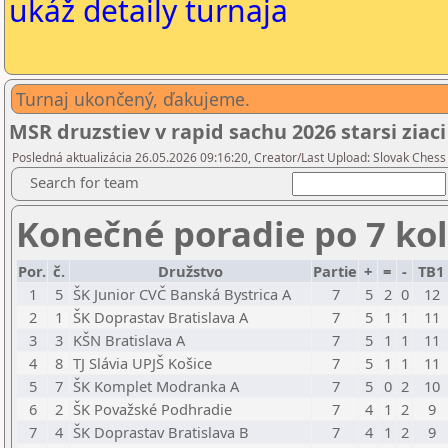
ukáž detaily turnaja
Turnaj ukončený, ďakujeme.
MSR druzstiev v rapid sachu 2026 starsi ziaci
Posledná aktualizácia 26.05.2026 09:16:20, Creator/Last Upload: Slovak Chess
Search for team
Konečné poradie po 7 ko
Por.
č.
Družstvo
Partie
+
=
-
TB1
1
5
ŠK Junior CVČ Banská Bystrica A
7
5
2
0
12
2
1
ŠK Doprastav Bratislava A
7
5
1
1
11
3
3
KŠN Bratislava A
7
5
1
1
11
4
8
TJ Slávia UPJŠ Košice
7
5
1
1
11
5
7
ŠK Komplet Modranka A
7
5
0
2
10
6
2
ŠK Považské Podhradie
7
4
1
2
9
7
4
ŠK Doprastav Bratislava B
7
4
1
2
9