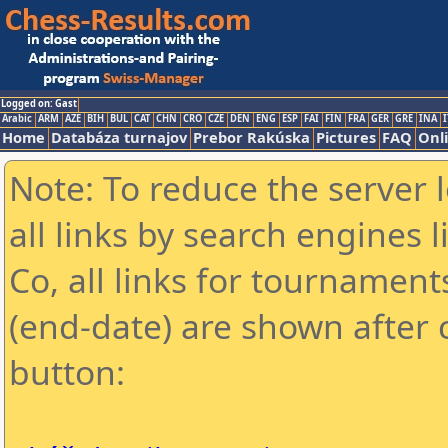
Logged on: Gast
Arabic
ARM
AZE
BIH
BUL
CAT
CHN
CRO
CZE
DEN
ENG
ESP
FAI
FIN
FRA
GER
GRE
INA
I
Home
Databáza turnajov
Prebor Rakúska
Pictures
FAQ
Onl
Note: To reduce the server 
all links by search engines
Co, all links for tournamen
(end-date) are shown after c
button: