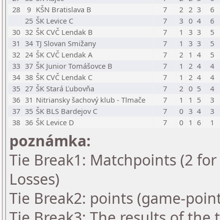
28
9
KŠN Bratislava B
7
2
2
3
6
25
ŠK Levice C
7
3
0
4
6
30
32
ŠK CVČ Lendak B
7
1
3
3
5
31
34
TJ Slovan Smižany
7
1
3
3
5
32
24
ŠK CVČ Lendak A
7
2
1
4
5
33
37
ŠK Junior Tomášovce B
7
1
2
4
4
34
38
ŠK CVČ Lendak C
7
1
2
4
4
35
27
ŠK Stará Ľubovňa
7
2
0
5
4
36
31
Nitriansky šachový klub - Tlmače
7
1
1
5
3
37
35
ŠK BLS Bardejov C
7
0
3
4
3
38
36
ŠK Levice D
7
0
1
6
1
poznámka:
Tie Break1: Matchpoints (2 for 
Losses)
Tie Break2: points (game-point
Tie Break3: The results of the