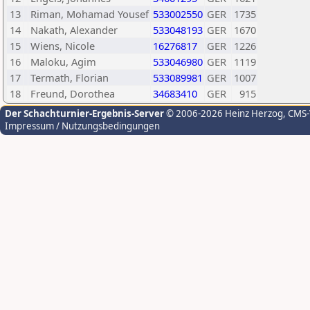
13
Riman, Mohamad Yousef
533002550
GER
1735
14
Nakath, Alexander
533048193
GER
1670
15
Wiens, Nicole
16276817
GER
1226
16
Maloku, Agim
533046980
GER
1119
17
Termath, Florian
533089981
GER
1007
18
Freund, Dorothea
34683410
GER
915
Der Schachturnier-Ergebnis-Server
© 2006-2026 Heinz Herzog
, CMS
Impressum / Nutzungsbedingungen