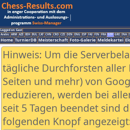
Logged on: Gast
Arabic
ARM
AZE
BIH
BUL
CAT
CHN
CRO
CZE
DEN
ENG
ESP
FAI
FIN
FRA
GER
GRE
INA
I
Home
TurnierDB
Meisterschaft
Foto-Galerie
Meldekartei
El
Hinweis: Um die Serverbel
tägliche Durchforsten aller 
Seiten und mehr) von Goog
reduzieren, werden bei alle
seit 5 Tagen beendet sind d
folgenden Knopf angezeigt