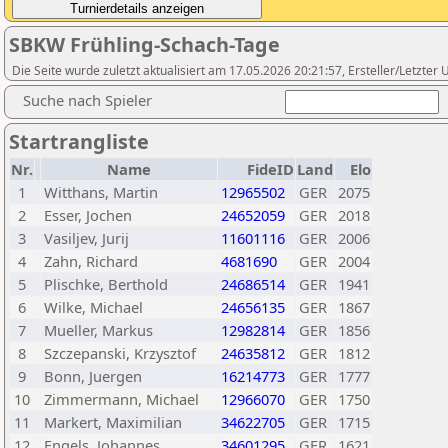
SBKW Frühling-Schach-Tage
Die Seite wurde zuletzt aktualisiert am 17.05.2026 20:21:57, Ersteller/Letzter
Suche nach Spieler
Startrangliste
Nr.
Name
FideID
Land
Elo
1
Witthans, Martin
12965502
GER
2075
2
Esser, Jochen
24652059
GER
2018
3
Vasiljev, Jurij
11601116
GER
2006
4
Zahn, Richard
4681690
GER
2004
5
Plischke, Berthold
24686514
GER
1941
6
Wilke, Michael
24656135
GER
1867
7
Mueller, Markus
12982814
GER
1856
8
Szczepanski, Krzysztof
24635812
GER
1812
9
Bonn, Juergen
16214773
GER
1777
10
Zimmermann, Michael
12966070
GER
1750
11
Markert, Maximilian
34622705
GER
1715
12
Engels, Johannes
34601295
GER
1621