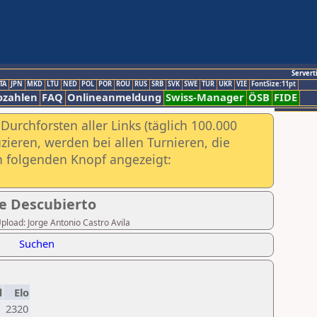
Servert
TA
JPN
MKD
LTU
NED
POL
POR
ROU
RUS
SRB
SVK
SWE
TUR
UKR
VIE
FontSize:11pt
ozahlen
FAQ
Onlineanmeldung
Swiss-Manager
ÖSB
FIDE
urchforsten aller Links (täglich 100.000
ieren, werden bei allen Turnieren, die
ch folgenden Knopf angezeigt:
e Descubierto
Upload: Jorge Antonio Castro Avila
Suchen
d
Elo
2320