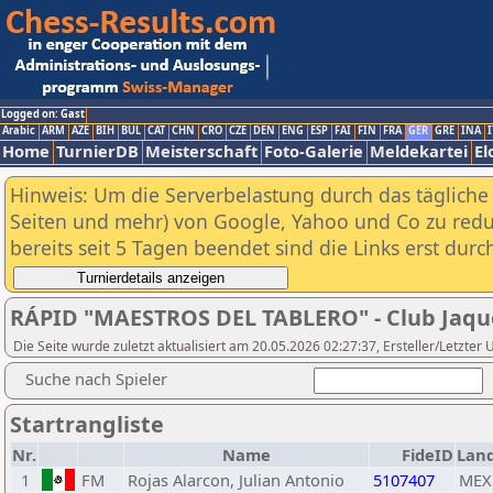
Logged on: Gast
Arabic
ARM
AZE
BIH
BUL
CAT
CHN
CRO
CZE
DEN
ENG
ESP
FAI
FIN
FRA
GER
GRE
INA
I
Home
TurnierDB
Meisterschaft
Foto-Galerie
Meldekartei
El
Hinweis: Um die Serverbelastung durch das tägliche D
Seiten und mehr) von Google, Yahoo und Co zu reduz
bereits seit 5 Tagen beendet sind die Links erst dur
RÁPID "MAESTROS DEL TABLERO" - Club Jaqu
Die Seite wurde zuletzt aktualisiert am 20.05.2026 02:27:37, Ersteller/Letzter 
Suche nach Spieler
Startrangliste
Nr.
Name
FideID
Lan
1
FM
Rojas Alarcon, Julian Antonio
5107407
MEX