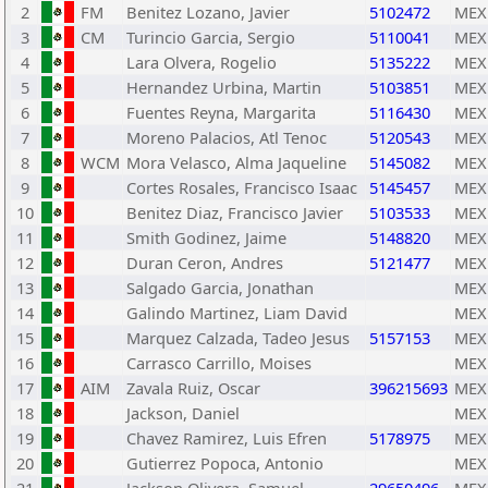
2
FM
Benitez Lozano, Javier
5102472
MEX
3
CM
Turincio Garcia, Sergio
5110041
MEX
4
Lara Olvera, Rogelio
5135222
MEX
5
Hernandez Urbina, Martin
5103851
MEX
6
Fuentes Reyna, Margarita
5116430
MEX
7
Moreno Palacios, Atl Tenoc
5120543
MEX
8
WCM
Mora Velasco, Alma Jaqueline
5145082
MEX
9
Cortes Rosales, Francisco Isaac
5145457
MEX
10
Benitez Diaz, Francisco Javier
5103533
MEX
11
Smith Godinez, Jaime
5148820
MEX
12
Duran Ceron, Andres
5121477
MEX
13
Salgado Garcia, Jonathan
MEX
14
Galindo Martinez, Liam David
MEX
15
Marquez Calzada, Tadeo Jesus
5157153
MEX
16
Carrasco Carrillo, Moises
MEX
17
AIM
Zavala Ruiz, Oscar
396215693
MEX
18
Jackson, Daniel
MEX
19
Chavez Ramirez, Luis Efren
5178975
MEX
20
Gutierrez Popoca, Antonio
MEX