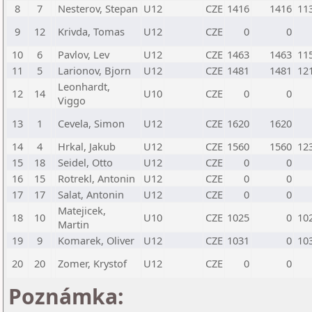
8
7
Nesterov, Stepan
U12
CZE
1416
1416
11
9
12
Krivda, Tomas
U12
CZE
0
0
10
6
Pavlov, Lev
U12
CZE
1463
1463
11
11
5
Larionov, Bjorn
U12
CZE
1481
1481
12
Leonhardt,
12
14
U10
CZE
0
0
Viggo
13
1
Cevela, Simon
U12
CZE
1620
1620
14
4
Hrkal, Jakub
U12
CZE
1560
1560
12
15
18
Seidel, Otto
U12
CZE
0
0
16
15
Rotrekl, Antonin
U12
CZE
0
0
17
17
Salat, Antonin
U12
CZE
0
0
Matejicek,
18
10
U10
CZE
1025
0
10
Martin
19
9
Komarek, Oliver
U12
CZE
1031
0
10
20
20
Zomer, Krystof
U12
CZE
0
0
Poznámka: