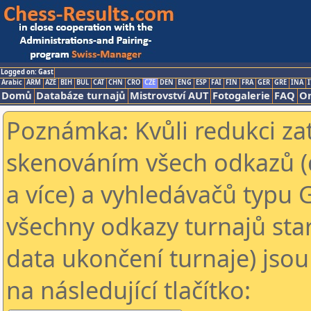
Logged on: Gast
Arabic
ARM
AZE
BIH
BUL
CAT
CHN
CRO
CZE
DEN
ENG
ESP
FAI
FIN
FRA
GER
GRE
INA
I
Domů
Databáze turnajů
Mistrovství AUT
Fotogalerie
FAQ
On
Poznámka: Kvůli redukci za
skenováním všech odkazů (
a více) a vyhledávačů typu 
všechny odkazy turnajů star
data ukončení turnaje) jsou
na následující tlačítko: