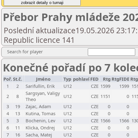
Přebor Prahy mládeže 202
Poslední aktualizace19.05.2026 23:17
Republic licence 141
Search for player
Konečné pořadí po 7 kole
Poř.
St.č.
Jméno
Typ
pohlaví
FED
Rtg
RtgFIDE
Rt
1
2
Sarifullin, Erik
U12
CZE
1599
1599
15
Sargsyan, Valigy
2
8
U12
CZE
1151
0
11
Theo
3
19
Zajac, Adam
U12
CZE
0
0
4
13
Kutina, Tomas
U12
CZE
0
0
5
3
Bochenin, Lev
U12
CZE
1566
1566
13
6
11
Klicka, Ondrej
U12
CZE
0
0
7
16
Sacha, Matej
U12
CZE
0
0