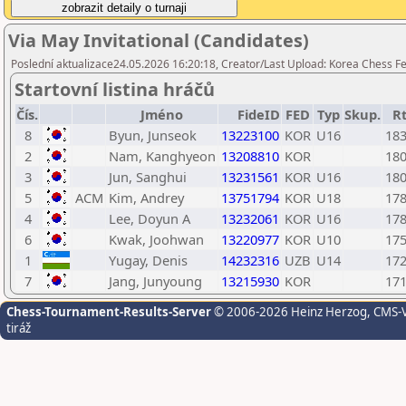
Via May Invitational (Candidates)
Poslední aktualizace24.05.2026 16:20:18, Creator/Last Upload: Korea Chess F
Startovní listina hráčů
Čís.
Jméno
FideID
FED
Typ
Skup.
R
8
Byun, Junseok
13223100
KOR
U16
18
2
Nam, Kanghyeon
13208810
KOR
18
3
Jun, Sanghui
13231561
KOR
U16
18
5
ACM
Kim, Andrey
13751794
KOR
U18
17
4
Lee, Doyun A
13232061
KOR
U16
17
6
Kwak, Joohwan
13220977
KOR
U10
17
1
Yugay, Denis
14232316
UZB
U14
17
7
Jang, Junyoung
13215930
KOR
17
Chess-Tournament-Results-Server
© 2006-2026 Heinz Herzog
, CMS-
tiráž