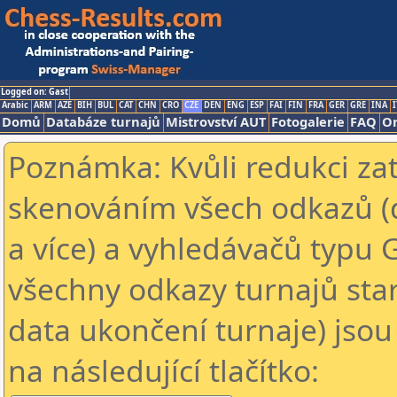
Logged on: Gast
Arabic
ARM
AZE
BIH
BUL
CAT
CHN
CRO
CZE
DEN
ENG
ESP
FAI
FIN
FRA
GER
GRE
INA
I
Domů
Databáze turnajů
Mistrovství AUT
Fotogalerie
FAQ
On
Poznámka: Kvůli redukci za
skenováním všech odkazů (
a více) a vyhledávačů typu 
všechny odkazy turnajů star
data ukončení turnaje) jsou
na následující tlačítko: