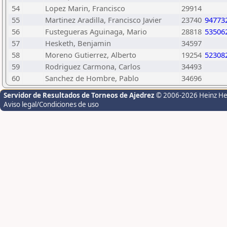
54
Lopez Marin, Francisco
29914
55
Martinez Aradilla, Francisco Javier
23740
94773
56
Fustegueras Aguinaga, Mario
28818
53506
57
Hesketh, Benjamin
34597
58
Moreno Gutierrez, Alberto
19254
52308
59
Rodriguez Carmona, Carlos
34493
60
Sanchez de Hombre, Pablo
34696
Servidor de Resultados de Torneos de Ajedrez
© 2006-2026 Heinz H
Aviso legal/Condiciones de uso