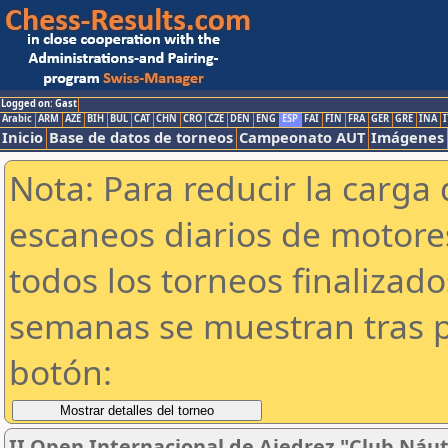
Logged on: Gast
Arabic
ARM
AZE
BIH
BUL
CAT
CHN
CRO
CZE
DEN
ENG
ESP
FAI
FIN
FRA
GER
GRE
INA
I
Inicio
Base de datos de torneos
Campeonato AUT
Imágenes
Nota: Para reducir la carga 
escaneos diarios de motor
todos los torneos finalizad
semanas se muestran tras p
botón:
II Open Internacional de Ajedrez "Club Náuti