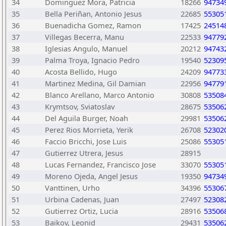
34
Dominguez Mora, Patricia
18266
94734
35
Bella Periñan, Antonio Jesus
22685
55305
36
Buenadicha Gomez, Ramon
17425
24514
37
Villegas Becerra, Manu
22533
94779
38
Iglesias Angulo, Manuel
20212
94743
39
Palma Troya, Ignacio Pedro
19540
52309
40
Acosta Bellido, Hugo
24209
94773
41
Martinez Medina, Gil Damian
22956
94779
42
Blanco Arellano, Marco Antonio
30808
53508
43
Krymtsov, Sviatoslav
28675
53506
44
Del Aguila Burger, Noah
29981
53506
45
Perez Rios Morrieta, Yerik
26708
52302
46
Faccio Bricchi, Jose Luis
25086
55305
47
Gutierrez Utrera, Jesus
28915
48
Lucas Fernandez, Francisco Jose
33070
55305
49
Moreno Ojeda, Angel Jesus
19350
94734
50
Vanttinen, Urho
34396
55306
51
Urbina Cadenas, Juan
27497
52308
52
Gutierrez Ortiz, Lucia
28916
53506
53
Baikov, Leonid
29431
53506