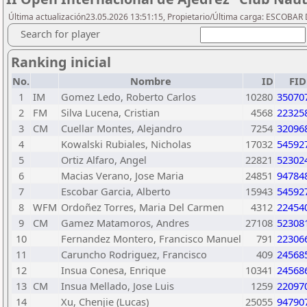
Última actualización23.05.2026 13:51:15, Propietario/Última carga: ESCOBA
Search for player
Ranking inicial
No.
Nombre
ID
FID
1
IM
Gomez Ledo, Roberto Carlos
10280
35070
2
FM
Silva Lucena, Cristian
4568
22325
3
CM
Cuellar Montes, Alejandro
7254
32096
4
Kowalski Rubiales, Nicholas
17032
54592
5
Ortiz Alfaro, Angel
22821
52302
6
Macias Verano, Jose Maria
24851
94784
7
Escobar Garcia, Alberto
15943
54592
8
WFM
Ordoñez Torres, Maria Del Carmen
4312
22454
9
CM
Gamez Matamoros, Andres
27108
52308
10
Fernandez Montero, Francisco Manuel
791
22306
11
Caruncho Rodriguez, Francisco
409
24568
12
Insua Conesa, Enrique
10341
24568
13
CM
Insua Mellado, Jose Luis
1259
22097
14
Xu, Chenjie (Lucas)
25055
94790