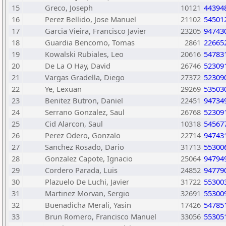
15
Greco, Joseph
10121
44394
16
Perez Bellido, Jose Manuel
21102
54501
17
Garcia Vieira, Francisco Javier
23205
94743
18
Guardia Bencomo, Tomas
2861
22665
19
Kowalski Rubiales, Leo
20616
54783
20
De La O Hay, David
26746
52309
21
Vargas Gradella, Diego
27372
52309
22
Ye, Lexuan
29269
53503
23
Benitez Butron, Daniel
22451
94734
24
Serrano Gonzalez, Saul
26768
52309
25
Cid Alarcon, Saul
10318
54567
26
Perez Odero, Gonzalo
22714
94743
27
Sanchez Rosado, Dario
31713
55300
28
Gonzalez Capote, Ignacio
25064
94794
29
Cordero Parada, Luis
24852
94779
30
Plazuelo De Luchi, Javier
31722
55300
31
Martinez Morvan, Sergio
32691
55300
32
Buenadicha Merali, Yasin
17426
54785
33
Brun Romero, Francisco Manuel
33056
55305