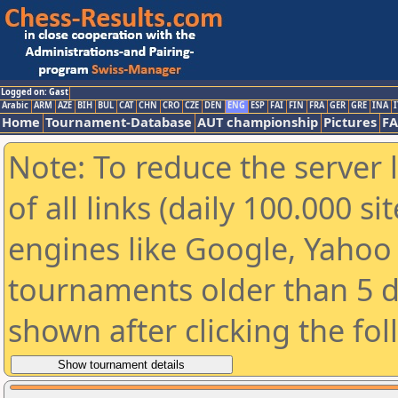
Logged on: Gast
Arabic
ARM
AZE
BIH
BUL
CAT
CHN
CRO
CZE
DEN
ENG
ESP
FAI
FIN
FRA
GER
GRE
INA
I
Home
Tournament-Database
AUT championship
Pictures
F
Note: To reduce the server 
of all links (daily 100.000 s
engines like Google, Yahoo a
tournaments older than 5 d
shown after clicking the fo