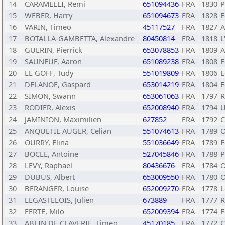
14
CARAMELLI, Remi
651094436
FRA
1830
P
15
WEBER, Harry
651094673
FRA
1828
E
16
VARIN, Timeo
45117527
FRA
1827
A
17
BOTALLA-GAMBETTA, Alexandre
80450814
FRA
1818
L
18
GUERIN, Pierrick
653078853
FRA
1809
A
19
SAUNEUF, Aaron
651089238
FRA
1808
E
20
LE GOFF, Tudy
551019809
FRA
1806
E
21
DELANOE, Gaspard
653014219
FRA
1804
E
22
SIMON, Swann
653061063
FRA
1797
R
23
RODIER, Alexis
652008940
FRA
1794
U
24
JAMINION, Maximilien
627852
FRA
1792
C
25
ANQUETIL AUGER, Celian
551074613
FRA
1789
O
26
OURRY, Elina
551036649
FRA
1789
E
27
BOCLE, Antoine
527045846
FRA
1788
P
28
LEVY, Raphael
80436676
FRA
1784
O
29
DUBUS, Albert
653009550
FRA
1780
O
30
BERANGER, Louise
652009270
FRA
1778
L
31
LEGASTELOIS, Julien
673889
FRA
1777
R
32
FERTE, Milo
652009394
FRA
1774
E
33
ABLIN DE CLAVERIE, Timeo
45170185
FRA
1772
C