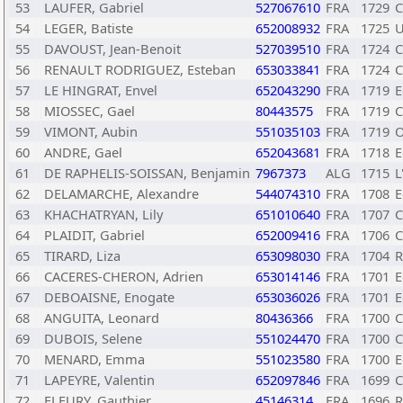
53
LAUFER, Gabriel
527067610
FRA
1729
C
54
LEGER, Batiste
652008932
FRA
1725
U
55
DAVOUST, Jean-Benoit
527039510
FRA
1724
C
56
RENAULT RODRIGUEZ, Esteban
653033841
FRA
1724
C
57
LE HINGRAT, Envel
652043290
FRA
1719
E
58
MIOSSEC, Gael
80443575
FRA
1719
C
59
VIMONT, Aubin
551035103
FRA
1719
O
60
ANDRE, Gael
652043681
FRA
1718
E
61
DE RAPHELIS-SOISSAN, Benjamin
7967373
ALG
1715
L
62
DELAMARCHE, Alexandre
544074310
FRA
1708
E
63
KHACHATRYAN, Lily
651010640
FRA
1707
C
64
PLAIDIT, Gabriel
652009416
FRA
1706
C
65
TIRARD, Liza
653098030
FRA
1704
R
66
CACERES-CHERON, Adrien
653014146
FRA
1701
E
67
DEBOAISNE, Enogate
653036026
FRA
1701
E
68
ANGUITA, Leonard
80436366
FRA
1700
C
69
DUBOIS, Selene
551024470
FRA
1700
C
70
MENARD, Emma
551023580
FRA
1700
E
71
LAPEYRE, Valentin
652097846
FRA
1699
C
72
FLEURY, Gauthier
45146314
FRA
1696
R