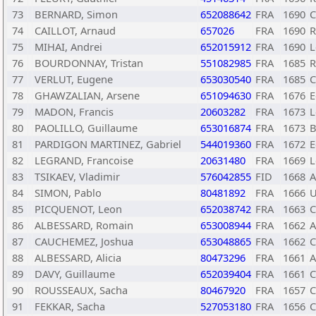
73
BERNARD, Simon
652088642
FRA
1690
C
74
CAILLOT, Arnaud
657026
FRA
1690
R
75
MIHAI, Andrei
652015912
FRA
1690
L
76
BOURDONNAY, Tristan
551082985
FRA
1685
R
77
VERLUT, Eugene
653030540
FRA
1685
C
78
GHAWZALIAN, Arsene
651094630
FRA
1676
E
79
MADON, Francis
20603282
FRA
1673
L
80
PAOLILLO, Guillaume
653016874
FRA
1673
B
81
PARDIGON MARTINEZ, Gabriel
544019360
FRA
1672
E
82
LEGRAND, Francoise
20631480
FRA
1669
L
83
TSIKAEV, Vladimir
576042855
FID
1668
A
84
SIMON, Pablo
80481892
FRA
1666
U
85
PICQUENOT, Leon
652038742
FRA
1663
C
86
ALBESSARD, Romain
653008944
FRA
1662
A
87
CAUCHEMEZ, Joshua
653048865
FRA
1662
C
88
ALBESSARD, Alicia
80473296
FRA
1661
A
89
DAVY, Guillaume
652039404
FRA
1661
C
90
ROUSSEAUX, Sacha
80467920
FRA
1657
C
91
FEKKAR, Sacha
527053180
FRA
1656
C