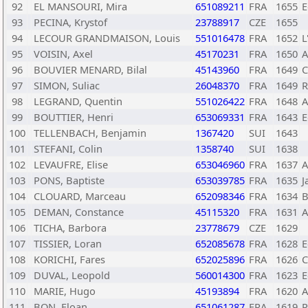
92
EL MANSOURI, Mira
651089211
FRA
1655
E
93
PECINA, Krystof
23788917
CZE
1655
94
LECOUR GRANDMAISON, Louis
551016478
FRA
1652
L
95
VOISIN, Axel
45170231
FRA
1650
A
96
BOUVIER MENARD, Bilal
45143960
FRA
1649
C
97
SIMON, Suliac
26048370
FRA
1649
R
98
LEGRAND, Quentin
551026422
FRA
1648
A
99
BOUTTIER, Henri
653069331
FRA
1643
E
100
TELLENBACH, Benjamin
1367420
SUI
1643
101
STEFANI, Colin
1358740
SUI
1638
102
LEVAUFRE, Elise
653046960
FRA
1637
A
103
PONS, Baptiste
653039785
FRA
1635
J
104
CLOUARD, Marceau
652098346
FRA
1634
B
105
DEMAN, Constance
45115320
FRA
1631
A
106
TICHA, Barbora
23778679
CZE
1629
107
TISSIER, Loran
652085678
FRA
1628
E
108
KORICHI, Fares
652025896
FRA
1626
C
109
DUVAL, Leopold
560014300
FRA
1623
E
110
MARIE, Hugo
45193894
FRA
1620
A
111
BON, Eloan
651061287
FRA
1619
P