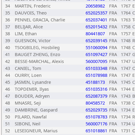
34
MARTIN, Frederic
20658982
FRA
1767
E
35
DAUVOIS, Theo
652025357
FRA
1764
C
36
PENNEL GRACIA, Charlie
652037401
FRA
1763
T
37
BELIJAR, Alice
652015432
FRA
1758
C
38
LIM, Ethan
80441807
FRA
1757
E
39
GUESNON, Victor
652039145
FRA
1748
R
40
TSOGBILEG, Hosbileg
551060094
FRA
1748
C
41
BAUGET ZHENG, Enzo
651097427
FRA
1747
G
42
BESSE-MARCHAL, Alexis
560007095
FRA
1747
U
43
CANIEL, Tom
651033348
FRA
1747
O
44
OURRY, Loen
651078988
FRA
1747
E
45
JASMIN, Lysandre
45188173
FRA
1745
C
46
TOPDEMIR, Ilyas
651035316
FRA
1744
E
47
BOUDER, Adryen
652087379
FRA
1743
B
48
MNASRI, Seji
80458572
FRA
1738
C
49
DAMBRINE, Gaspard
652029735
FRA
1734
E
50
PILARD, Nawfal
651078783
FRA
1734
R
51
SIBONI, Neil
560007176
FRA
1734
U
52
LESEIGNEUR, Marius
651018861
FRA
1731
O