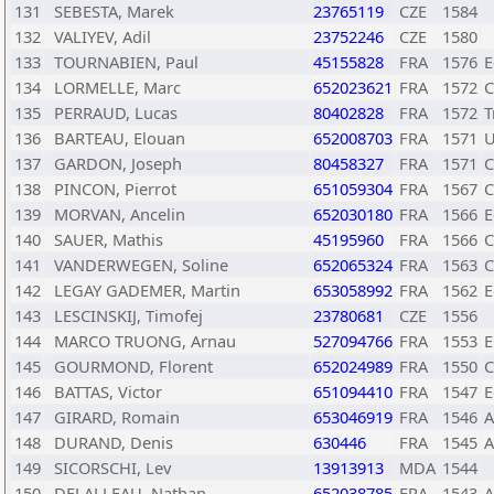
131
SEBESTA, Marek
23765119
CZE
1584
132
VALIYEV, Adil
23752246
CZE
1580
133
TOURNABIEN, Paul
45155828
FRA
1576
E
134
LORMELLE, Marc
652023621
FRA
1572
C
135
PERRAUD, Lucas
80402828
FRA
1572
T
136
BARTEAU, Elouan
652008703
FRA
1571
U
137
GARDON, Joseph
80458327
FRA
1571
C
138
PINCON, Pierrot
651059304
FRA
1567
C
139
MORVAN, Ancelin
652030180
FRA
1566
E
140
SAUER, Mathis
45195960
FRA
1566
C
141
VANDERWEGEN, Soline
652065324
FRA
1563
C
142
LEGAY GADEMER, Martin
653058992
FRA
1562
E
143
LESCINSKIJ, Timofej
23780681
CZE
1556
144
MARCO TRUONG, Arnau
527094766
FRA
1553
E
145
GOURMOND, Florent
652024989
FRA
1550
C
146
BATTAS, Victor
651094410
FRA
1547
E
147
GIRARD, Romain
653046919
FRA
1546
A
148
DURAND, Denis
630446
FRA
1545
A
149
SICORSCHI, Lev
13913913
MDA
1544
150
DELALLEAU, Nathan
652038785
FRA
1543
A