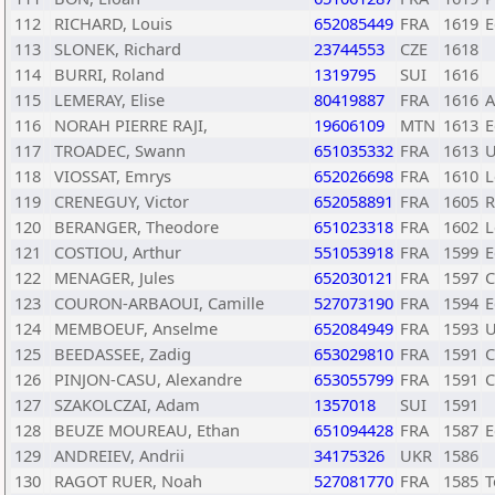
112
RICHARD, Louis
652085449
FRA
1619
E
113
SLONEK, Richard
23744553
CZE
1618
114
BURRI, Roland
1319795
SUI
1616
115
LEMERAY, Elise
80419887
FRA
1616
A
116
NORAH PIERRE RAJI,
19606109
MTN
1613
E
117
TROADEC, Swann
651035332
FRA
1613
U
118
VIOSSAT, Emrys
652026698
FRA
1610
L
119
CRENEGUY, Victor
652058891
FRA
1605
R
120
BERANGER, Theodore
651023318
FRA
1602
L
121
COSTIOU, Arthur
551053918
FRA
1599
E
122
MENAGER, Jules
652030121
FRA
1597
C
123
COURON-ARBAOUI, Camille
527073190
FRA
1594
E
124
MEMBOEUF, Anselme
652084949
FRA
1593
U
125
BEEDASSEE, Zadig
653029810
FRA
1591
C
126
PINJON-CASU, Alexandre
653055799
FRA
1591
C
127
SZAKOLCZAI, Adam
1357018
SUI
1591
128
BEUZE MOUREAU, Ethan
651094428
FRA
1587
E
129
ANDREIEV, Andrii
34175326
UKR
1586
130
RAGOT RUER, Noah
527081770
FRA
1585
T