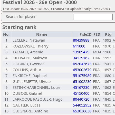
Festival 2026 - 26e Open -2000
Last update 10.07.2026 14:03:22, Creator/Last Upload: Sharly Chess 28803
Search for player
Starting rank
No.
Name
FideID
FED
Rtg
1
LECLERE, Natawan
80439888
FRA
1992
A
2
KOZLOWSKI, Thierry
611000
FRA
1970
J
3
TALMACI, Arsenie
13909479
MDA
1968
4
KILOVATYI, Maksym
34129162
UKR
1953
5
GOBARD, Gwenael
652043673
FRA
1941
E
6
COLLINS, Arthur
653002679
FRA
1897
C
7
ENKIRCHE, Raphael
551075989
FRA
1880
L
8
GUILLEMETTE, Ulysse
651002230
FRA
1867
C
9
ESTIN-CHARBONNEL, Lucie
45167230
FRA
1862
E
10
DUBOIS, Gabriel
45150400
FRA
1854
C
11
LARROQUE PASQUIER, Hugo
80440720
FRA
1845
L
12
GAUTIER, Lucas
544052952
FRA
1835
A
13
GUIGNARD, Antoine
653036638
FRA
1835
L