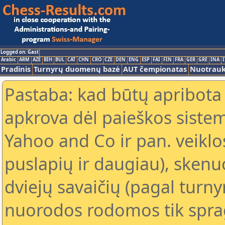
Logged on: Gast
Arabic
ARM
AZE
BIH
BUL
CAT
CHN
CRO
CZE
DEN
ENG
ESP
FAI
FIN
FRA
GER
GRE
INA
I
Pradinis
Turnyrų duomenų bazė
AUT čempionatas
Nuotrau
Pastaba: kad būtų apribota
apkrova dėl paieškos sistem
Yahoo and Co ir pan. veiklo
puslapių ir daugiau), skenu
dviejų savaičių (pagal turn
nuorodos rodomos tik sprag