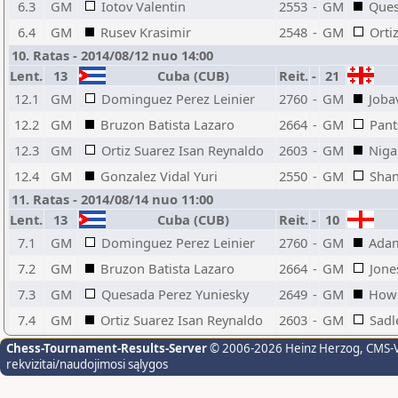
6.3
GM
Iotov Valentin
2553
-
GM
Ques
6.4
GM
Rusev Krasimir
2548
-
GM
Orti
10. Ratas - 2014/08/12 nuo 14:00
Lent.
13
Cuba (CUB)
Reit.
-
21
12.1
GM
Dominguez Perez Leinier
2760
-
GM
Joba
12.2
GM
Bruzon Batista Lazaro
2664
-
GM
Pant
12.3
GM
Ortiz Suarez Isan Reynaldo
2603
-
GM
Niga
12.4
GM
Gonzalez Vidal Yuri
2550
-
GM
Shan
11. Ratas - 2014/08/14 nuo 11:00
Lent.
13
Cuba (CUB)
Reit.
-
10
7.1
GM
Dominguez Perez Leinier
2760
-
GM
Adam
7.2
GM
Bruzon Batista Lazaro
2664
-
GM
Jone
7.3
GM
Quesada Perez Yuniesky
2649
-
GM
Howe
7.4
GM
Ortiz Suarez Isan Reynaldo
2603
-
GM
Sadl
Chess-Tournament-Results-Server
© 2006-2026 Heinz Herzog
, CMS-
rekvizitai/naudojimosi sąlygos