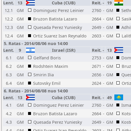
Lent.
13
Cuba (CUB)
Reit.
-
19
12.1
GM
Dominguez Perez Leinier
2760
-
GM
Seth
12.2
GM
Bruzon Batista Lazaro
2664
-
GM
Sasi
12.3
GM
Quesada Perez Yuniesky
2649
-
GM
Adhi
12.4
GM
Ortiz Suarez Isan Reynaldo
2603
-
GM
Lali
5. Ratas - 2014/08/06 nuo 14:00
Lent.
9
Israel (ISR)
Reit.
-
13
6.1
GM
Gelfand Boris
2753
-
GM
Domi
6.2
GM
Rodshtein Maxim
2671
-
GM
Bruz
6.3
GM
Smirin Ilia
2656
-
GM
Ques
6.4
GM
Sutovsky Emil
2624
-
GM
Orti
6. Ratas - 2014/08/08 nuo 14:00
Lent.
13
Cuba (CUB)
Reit.
-
49
4.1
GM
Dominguez Perez Leinier
2760
-
GM
Isma
4.2
GM
Bruzon Batista Lazaro
2664
-
GM
Kots
4.3
GM
Quesada Perez Yuniesky
2649
-
GM
Kost
4.4
GM
Ortiz Suarez Isan Reynaldo
2603
-
IM
Aitb