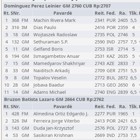
Dominguez Perez Leinier GM 2760 CUB Rp:2707
Rt.
SNr.
Pavardė
Reit.
Fed.
Ra.
Tšk.
1
368
FM
Machin Rivera Mark
2341
PUR
2405
5,5
2
316
IM
Dias Paulo
2416
POR
2359
4
3
18
GM
Wojtaszek Radoslaw
2735
POL
2746
5
4
132
GM
Sethuraman S.P.
2590
IND
2757
7,5
5
11
GM
Gelfand Boris
2753
ISR
2714
5
6
194
GM
Ismagambetov Anuar
2531
KAZ
2635
5
7
15
GM
Mamedyarov Shakhriyar
2743
AZE
2833
7
8
33
GM
Naiditsch Arkadij
2709
GER
2751
5,5
9
8
GM
Topalov Veselin
2772
BUL
2872
6,5
10
28
GM
Jobava Baadur
2713
GEO
2650
6
11
14
GM
Adams Michael
2740
ENG
2839
6,5
Bruzon Batista Lazaro GM 2664 CUB Rp:2762
Rt.
SNr.
Pavardė
Reit.
Fed.
Ra.
Tšk.
1
428
FM
Almedina Ortiz Edgardo J.
2277
PUR
1965
1
2
326
IM
Ferreira Jorge Viterbo
2413
POR
2421
6,5
3
143
GM
Duda Jan-Krzysztof
2576
POL
2727
8,5
4
53
GM
Sasikiran Krishnan
2669
IND
2753
7,5