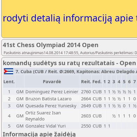
rodyti detalią informaciją apie
41st Chess Olympiad 2014 Open
Paskutinis atnaujinimas14.08.2014 17:48:55, Autorius/Paskutinis perkėlimas: 
komandų sudėtys su ratų rezultatais - Open
7. Cuba (CUB / Reit. Ø:2669, Kapitonas: Abreu Delagdo A
Lent.
Pavardė
Reit.
Fed.
1
2
3
4
5
6
7
1
GM
Dominguez Perez Leinier
2760
CUB
1
1
½
½
½
½
1
2
GM
Bruzon Batista Lazaro
2664
CUB
1
1
½
½
1
1
0
3
GM
Quesada Perez Yuniesky
2649
CUB
1
1
½
½
0
1
½
Ortiz Suarez Isan
4
GM
2603
CUB
½
1
1
1
0
Reynaldo
5
GM
Gonzalez Vidal Yuri
2550
CUB
1
1
Informacija apie žaidėją