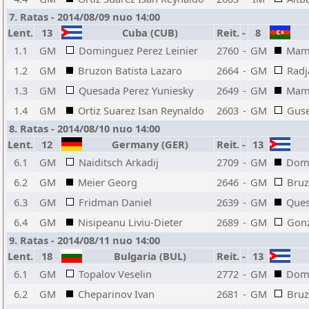
7. Ratas - 2014/08/09 nuo 14:00
Lent.
13
Cuba (CUB)
Reit.
-
8
1.1
GM
Dominguez Perez Leinier
2760
-
GM
Mame
1.2
GM
Bruzon Batista Lazaro
2664
-
GM
Radj
1.3
GM
Quesada Perez Yuniesky
2649
-
GM
Mam
1.4
GM
Ortiz Suarez Isan Reynaldo
2603
-
GM
Guse
8. Ratas - 2014/08/10 nuo 14:00
Lent.
12
Germany (GER)
Reit.
-
13
6.1
GM
Naiditsch Arkadij
2709
-
GM
Domi
6.2
GM
Meier Georg
2646
-
GM
Bruz
6.3
GM
Fridman Daniel
2639
-
GM
Ques
6.4
GM
Nisipeanu Liviu-Dieter
2689
-
GM
Gonz
9. Ratas - 2014/08/11 nuo 14:00
Lent.
18
Bulgaria (BUL)
Reit.
-
13
6.1
GM
Topalov Veselin
2772
-
GM
Domi
6.2
GM
Cheparinov Ivan
2681
-
GM
Bruz