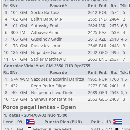
Rt.
SNr.
Pavardė
Reit.
Fed.
Ra.
Tšk.
3
104
GM
Socko Bartosz
2612
POL
2574
5
4
162
GM
Lalith Babu M.R.
2565
IND
2484
2
5
101
GM
Sutovsky Emil
2624
ISR
2673
6,5
6
300
IM
Aitbayev Aslan
2425
KAZ
2539
4
7
106
GM
Guseinov Gadir
2613
AZE
2610
4,5
9
178
GM
Rusev Krasimir
2548
BUL
2448
3
10
186
GM
Nigalidze Gaioz
2542
GEO
2495
5
11
67
GM
Sadler Matthew D
2653
ENG
2637
7
Gonzalez Vidal Yuri GM 2550 CUB Rp:2755
Rt.
SNr.
Pavardė
Reit.
Fed.
Ra.
Tšk.
1
674
WIM
Vazquez Maccarini Danitza
1965
PUR
1760
1,5
2
432
Rego Pedro Filipe
2273
POR
2401
6
8
40
GM
Nisipeanu Liviu-Dieter
2689
GER
2543
5,5
10
159
GM
Shanava Konstantine
2563
GEO
2408
3
Poros pagal lentas - Open
1. Ratas - 2014/08/02 nuo 15:00
Lent.
99
Puerto Rico (PUR)
Reit.
-
13
13.1
FM
Machin Rivera Mark
2341
-
GM
Domi