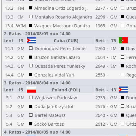
13.2
FM
Almedina Ortiz Edgardo J.
2277
-
GM
Bruz
13.3
IM
Montalvo Rosario Alejandro
2296
-
GM
Ques
13.4
WIM
Vazquez Maccarini Danitza
1965
-
GM
Gonz
2. Ratas - 2014/08/03 nuo 14:00
Lent.
13
Cuba (CUB)
Reit.
-
75
14.1
GM
Dominguez Perez Leinier
2760
-
IM
Dias
14.2
GM
Bruzon Batista Lazaro
2664
-
IM
Ferr
14.3
GM
Quesada Perez Yuniesky
2649
-
IM
Roch
14.4
GM
Gonzalez Vidal Yuri
2550
-
Rego
3. Ratas - 2014/08/04 nuo 14:00
Lent.
15
Poland (POL)
Reit.
-
13
5.1
GM
Wojtaszek Radoslaw
2735
-
GM
Domi
5.2
GM
Duda Jan-Krzysztof
2576
-
GM
Bruz
5.3
GM
Bartel Mateusz
2640
-
GM
Ques
5.4
GM
Socko Bartosz
2612
-
GM
Orti
4. Ratas - 2014/08/05 nuo 14:00