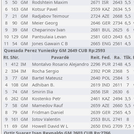
5
50
GM
Rodshtein Maxim
2671
ISR
2643
5,5
6
163
GM
Kotsur Pavel
2559
KAZ
2634
5,5
7
21
GM
Radjabov Teimour
2724
AZE
2668
5,5
8
90
GM
Meier Georg
2646
GER
2734
6,5
9
39
GM
Cheparinov Ivan
2681
BUL
2625
6
10
129
GM
Pantsulaia Levan
2581
GEO
2643
6,5
11
54
GM
Jones Gawain C B
2665
ENG
2561
4,5
Quesada Perez Yuniesky GM 2649 CUB Rp:2593
Rt.
SNr.
Pavardė
Reit.
Fed.
Ra.
Tšk.
1
412
IM
Montalvo Rosario Alejandro
2296
PUR
2148
4,5
2
334
IM
Rocha Sergio
2392
POR
2368
5
3
77
GM
Bartel Mateusz
2640
POL
2584
5
4
108
GM
Adhiban B.
2619
IND
2611
7
5
74
GM
Smirin Ilia
2656
ISR
2630
6
6
262
GM
Kostenko Petr
2461
KAZ
2494
3,5
7
58
GM
Mamedov Rauf
2659
AZE
2660
5,5
8
79
GM
Fridman Daniel
2639
GER
2565
4,5
9
161
GM
Iotov Valentin
2553
BUL
2741
8
11
69
GM
Howell David W L
2650
ENG
2709
7,5
Ortiz Suarez Isan Reynaldo GM 2603 CUB Rp:2766