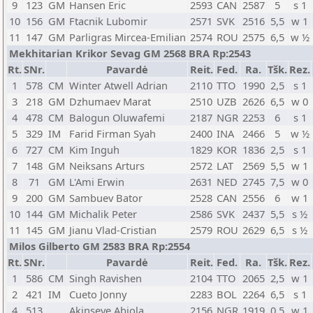
9
123
GM
Hansen Eric
2593
CAN
2587
5
s 1
10
156
GM
Ftacnik Lubomir
2571
SVK
2516
5,5
w 1
11
147
GM
Parligras Mircea-Emilian
2574
ROU
2575
6,5
w ½
Mekhitarian Krikor Sevag GM 2568 BRA Rp:2543
Rt.
SNr.
Pavardė
Reit.
Fed.
Ra.
Tšk.
Rez.
1
578
CM
Winter Atwell Adrian
2110
TTO
1990
2,5
s 1
3
218
GM
Dzhumaev Marat
2510
UZB
2626
6,5
w 0
4
478
CM
Balogun Oluwafemi
2187
NGR
2253
6
s 1
5
329
IM
Farid Firman Syah
2400
INA
2466
5
w ½
6
727
CM
Kim Inguh
1829
KOR
1836
2,5
s 1
7
148
GM
Neiksans Arturs
2572
LAT
2569
5,5
w 1
8
71
GM
L'Ami Erwin
2631
NED
2745
7,5
w 0
9
200
GM
Sambuev Bator
2528
CAN
2556
6
w 1
10
144
GM
Michalik Peter
2586
SVK
2437
5,5
s ½
11
145
GM
Jianu Vlad-Cristian
2579
ROU
2629
6,5
s ½
Milos Gilberto GM 2583 BRA Rp:2554
Rt.
SNr.
Pavardė
Reit.
Fed.
Ra.
Tšk.
Rez.
1
586
CM
Singh Ravishen
2104
TTO
2065
2,5
w 1
2
421
IM
Cueto Jonny
2283
BOL
2264
6,5
s 1
4
513
Akinseye Abiola
2156
NGR
1919
0,5
w 1