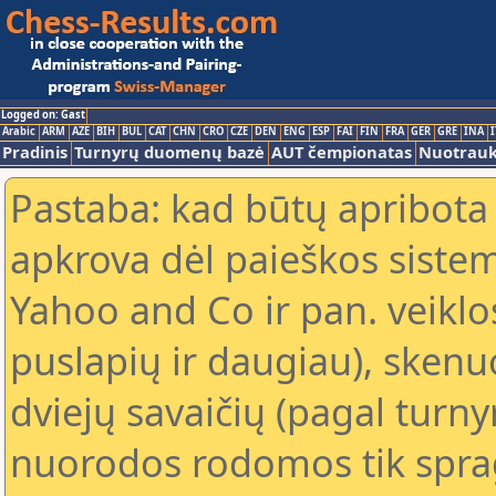
Logged on: Gast
Arabic
ARM
AZE
BIH
BUL
CAT
CHN
CRO
CZE
DEN
ENG
ESP
FAI
FIN
FRA
GER
GRE
INA
I
Pradinis
Turnyrų duomenų bazė
AUT čempionatas
Nuotrau
Pastaba: kad būtų apribota
apkrova dėl paieškos sistem
Yahoo and Co ir pan. veiklo
puslapių ir daugiau), skenu
dviejų savaičių (pagal turn
nuorodos rodomos tik sprag