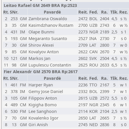
Leitao Rafael GM 2649 BRA Rp:2523
Rt.
SNr.
Pavardė
Reit.
Fed.
Ra.
Tšk.
Rez.
2
253
GM
Zambrana Oswaldo
2472
BOL
2404
4,5
s ½
3
35
GM
Kasimdzhanov Rustam
2700
UZB
2743
6
w ½
4
431
IM
Olape Bunmi
2273
NGR
2189
2,5
s 1
5
193
GM
Megaranto Susanto
2527
INA
2730
7
s 0
7
30
GM
Shirov Alexei
2709
LAT
2800
7
w 0
9
85
GM
Kovalyov Anton
2622
CAN
2670
7
w ½
10
121
GM
Markos Jan
2602
SVK
2504
4,5
s ½
11
98
GM
Lupulescu Constantin
2625
ROU
2633
6,5
s ½
Fier Alexandr GM 2570 BRA Rp:2617
Rt.
SNr.
Pavardė
Reit.
Fed.
Ra.
Tšk.
Rez.
1
461
FM
Harper Ryan
2236
TTO
2167
5
w 1
2
378
IM
Gemy Jose Daniel
2332
BOL
2399
7
w 1
3
105
GM
Filippov Anton
2615
UZB
2572
5,5
s 0
4
489
CM
Kigigha Bomo
2197
NGR
2345
6
w 1
6
530
FM
Lee Sanghoon
2114
KOR
2104
2,5
w 1
7
70
GM
Kovalenko Igor
2650
LAT
2665
7
s ½
8
13
GM
Giri Anish
2745
NED
2836
8
s 0