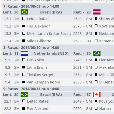
7. Ratas - 2014/08/09 nuo 14:00
Lent.
30
Brazil (BRA)
Reit.
-
23
L
13.1
GM
Leitao Rafael
2649
-
GM
Shirov A
13.2
GM
Fier Alexandr
2570
-
GM
Kovalen
13.3
GM
Mekhitarian Krikor Sevag
2568
-
GM
Neiksans
13.4
GM
Milos Gilberto
2583
-
IM
Kantans
8. Ratas - 2014/08/10 nuo 14:00
Lent.
11
Netherlands (NED)
Reit.
-
30
B
9.1
GM
Giri Anish
2745
-
GM
Fier Ale
9.2
GM
L'Ami Erwin
2631
-
GM
Mekhitar
9.3
GM
Tiviakov Sergei
2664
-
GM
Milos Gi
9.4
GM
Van Kampen Robin
2638
-
GM
El Debs 
9. Ratas - 2014/08/11 nuo 14:00
Lent.
30
Brazil (BRA)
Reit.
-
37
C
22.1
GM
Leitao Rafael
2649
-
GM
Kovalyo
22.2
GM
Fier Alexandr
2570
-
GM
Hansen 