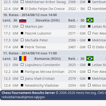
22.3
GM
Mekhitarian Krikor Sevag
2568
-
GM
Sambuev
22.4
GM
El Debs Felipe De Cresce
2522
-
IM
Hamble
10. Ratas - 2014/08/12 nuo 14:00
Lent.
36
Slovakia (SVK)
Reit.
-
30
B
17.1
GM
Markos Jan
2602
-
GM
Leitao R
17.2
GM
Ftacnik Lubomir
2571
-
GM
Fier Ale
17.3
GM
Michalik Peter
2586
-
GM
Mekhitar
17.4
GM
Petrik Tomas
2487
-
GM
El Debs 
11. Ratas - 2014/08/14 nuo 11:00
Lent.
32
Romania (ROU)
Reit.
-
30
B
12.1
GM
Lupulescu Constantin
2625
-
GM
Leitao R
12.2
GM
Parligras Mircea-Emilian
2574
-
GM
Fier Ale
12.3
GM
Jianu Vlad-Cristian
2579
-
GM
Mekhitar
12.4
GM
Nevednichy Vladislav
2554
-
GM
Milos Gi
Chess-Tournament-Results-Server
© 2006-2026 Heinz Herzog
, CMS-
rekvizitai/naudojimosi sąlygos