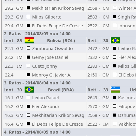
29.2
GM
Mekhitarian Krikor Sevag
2568
-
CM
Winter A
29.3
GM
Milos Gilberto
2583
-
CM
Singh R
29.4
GM
El Debs Felipe De Cresce
2522
-
CM
Johnson
2. Ratas - 2014/08/03 nuo 14:00
Lent.
85
Bolivia (BOL)
Reit.
-
30
B
22.1
GM
Zambrana Oswaldo
2472
-
GM
Leitao R
22.2
IM
Gemy Jose Daniel
2332
-
GM
Fier Ale
22.3
IM
Cueto Jonny
2283
-
GM
Milos Gi
22.4
Monroy G. Javier A.
2150
-
GM
El Debs 
3. Ratas - 2014/08/04 nuo 14:00
Lent.
30
Brazil (BRA)
Reit.
-
33
Uzb
16.1
GM
Leitao Rafael
2649
-
GM
Kasimdz
16.2
GM
Fier Alexandr
2570
-
GM
Filippov
16.3
GM
Mekhitarian Krikor Sevag
2568
-
GM
Dzhumae
16.4
GM
El Debs Felipe De Cresce
2522
-
IM
Vakhido
4. Ratas - 2014/08/05 nuo 14:00