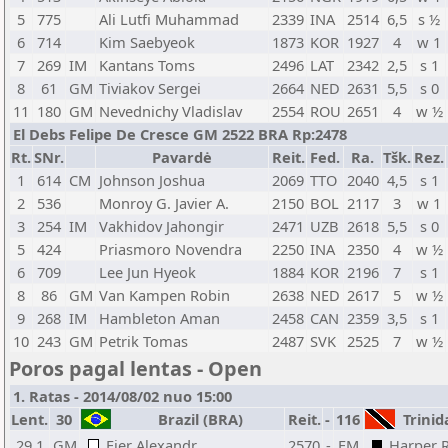
5
775
Ali Lutfi Muhammad
2339
INA
2514
6,5
s ½
6
714
Kim Saebyeok
1873
KOR
1927
4
w 1
7
269
IM
Kantans Toms
2496
LAT
2342
2,5
s 1
8
61
GM
Tiviakov Sergei
2664
NED
2631
5,5
s 0
11
180
GM
Nevednichy Vladislav
2554
ROU
2651
4
w ½
El Debs Felipe De Cresce GM 2522 BRA Rp:2478
Rt.
SNr.
Pavardė
Reit.
Fed.
Ra.
Tšk.
Rez.
1
614
CM
Johnson Joshua
2069
TTO
2040
4,5
s 1
2
536
Monroy G. Javier A.
2150
BOL
2117
3
w 1
3
254
IM
Vakhidov Jahongir
2471
UZB
2618
5,5
s 0
5
424
Priasmoro Novendra
2250
INA
2350
4
w ½
6
709
Lee Jun Hyeok
1884
KOR
2196
7
s 1
8
86
GM
Van Kampen Robin
2638
NED
2617
5
w ½
9
268
IM
Hambleton Aman
2458
CAN
2359
3,5
s 1
10
243
GM
Petrik Tomas
2487
SVK
2525
7
w ½
Poros pagal lentas - Open
1. Ratas - 2014/08/02 nuo 15:00
Lent.
30
Brazil (BRA)
Reit.
-
116
Trinid
29.1
GM
Fier Alexandr
2570
-
FM
Harper 