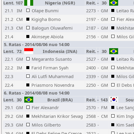
Lent.
107
Nigeria (NGR)
Reit.
-
30
B
21.1
IM
Olape Bunmi
2273
-
GM
Leitao R
21.2
CM
Kigigha Bomo
2197
-
GM
Fier Ale
21.3
CM
Balogun Oluwafemi
2187
-
GM
Mekhitar
21.4
Akinseye Abiola
2156
-
GM
Milos Gi
5. Ratas - 2014/08/06 nuo 14:00
Lent.
72
Indonesia (INA)
Reit.
-
30
B
22.1
GM
Megaranto Susanto
2527
-
GM
Leitao R
22.2
IM
Farid Firman Syah
2400
-
GM
Mekhitar
22.3
Ali Lutfi Muhammad
2339
-
GM
Milos Gi
22.4
Priasmoro Novendra
2250
-
GM
El Debs 
6. Ratas - 2014/08/08 nuo 14:00
Lent.
30
Brazil (BRA)
Reit.
-
143
Sout
29.1
GM
Fier Alexandr
2570
-
FM
Lee San
29.2
GM
Mekhitarian Krikor Sevag
2568
-
CM
Kim Ing
29.3
GM
Milos Gilberto
2583
-
Kim Sae
29.4
GM
El Debs Felipe De Cresce
2522
-
Lee Jun