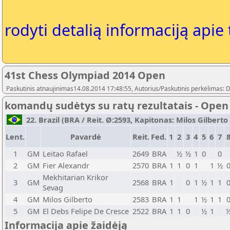
rodyti detalią informaciją apie
41st Chess Olympiad 2014 Open
Paskutinis atnaujinimas14.08.2014 17:48:55, Autorius/Paskutinis perkėlimas: 
komandų sudėtys su ratų rezultatais - Open
22. Brazil (BRA / Reit. Ø:2593, Kapitonas: Milos Gilberto /
Lent.
Pavardė
Reit.
Fed.
1
2
3
4
5
6
7
1
GM
Leitao Rafael
2649
BRA
½
½
1
0
0
2
GM
Fier Alexandr
2570
BRA
1
1
0
1
1
½
Mekhitarian Krikor
3
GM
2568
BRA
1
0
1
½
1
1
Sevag
4
GM
Milos Gilberto
2583
BRA
1
1
1
½
1
1
5
GM
El Debs Felipe De Cresce
2522
BRA
1
1
0
½
1
Informacija apie žaidėją