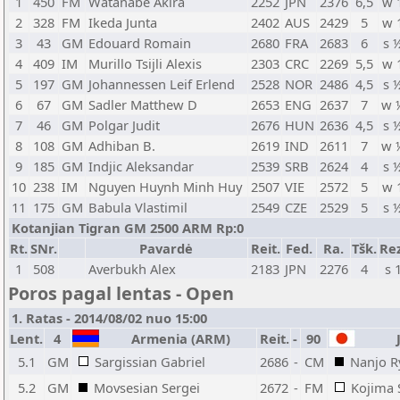
1
450
FM
Watanabe Akira
2252
JPN
2376
6,5
w 
2
328
FM
Ikeda Junta
2402
AUS
2429
5
w 
3
43
GM
Edouard Romain
2680
FRA
2683
6
s 
4
409
IM
Murillo Tsijli Alexis
2303
CRC
2269
5,5
w 
5
197
GM
Johannessen Leif Erlend
2528
NOR
2486
4,5
s 
6
67
GM
Sadler Matthew D
2653
ENG
2637
7
w 
7
46
GM
Polgar Judit
2676
HUN
2636
4,5
s 
8
108
GM
Adhiban B.
2619
IND
2611
7
w 
9
185
GM
Indjic Aleksandar
2539
SRB
2624
4
s 
10
238
IM
Nguyen Huynh Minh Huy
2507
VIE
2572
5
w 
11
175
GM
Babula Vlastimil
2549
CZE
2529
5
s 
Kotanjian Tigran GM 2500 ARM Rp:0
Rt.
SNr.
Pavardė
Reit.
Fed.
Ra.
Tšk.
Rez
1
508
Averbukh Alex
2183
JPN
2276
4
s 
Poros pagal lentas - Open
1. Ratas - 2014/08/02 nuo 15:00
Lent.
4
Armenia (ARM)
Reit.
-
90
J
5.1
GM
Sargissian Gabriel
2686
-
CM
Nanjo R
5.2
GM
Movsesian Sergei
2672
-
FM
Kojima 