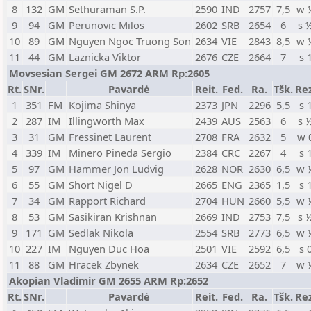
8
132
GM
Sethuraman S.P.
2590
IND
2757
7,5
w 
9
94
GM
Perunovic Milos
2602
SRB
2654
6
s 
10
89
GM
Nguyen Ngoc Truong Son
2634
VIE
2843
8,5
w 
11
44
GM
Laznicka Viktor
2676
CZE
2664
7
s 
Movsesian Sergei GM 2672 ARM Rp:2605
Rt.
SNr.
Pavardė
Reit.
Fed.
Ra.
Tšk.
Rez
1
351
FM
Kojima Shinya
2373
JPN
2296
5,5
s 
2
287
IM
Illingworth Max
2439
AUS
2563
6
s 
3
31
GM
Fressinet Laurent
2708
FRA
2632
5
w 
4
339
IM
Minero Pineda Sergio
2384
CRC
2267
4
s 
5
97
GM
Hammer Jon Ludvig
2628
NOR
2630
6,5
w 
6
55
GM
Short Nigel D
2665
ENG
2365
1,5
s 
7
34
GM
Rapport Richard
2704
HUN
2660
5,5
w 
8
53
GM
Sasikiran Krishnan
2669
IND
2753
7,5
s 
9
171
GM
Sedlak Nikola
2554
SRB
2773
6,5
w 
10
227
IM
Nguyen Duc Hoa
2501
VIE
2592
6,5
s 
11
88
GM
Hracek Zbynek
2634
CZE
2652
7
w 
Akopian Vladimir GM 2655 ARM Rp:2652
Rt.
SNr.
Pavardė
Reit.
Fed.
Ra.
Tšk.
Rez