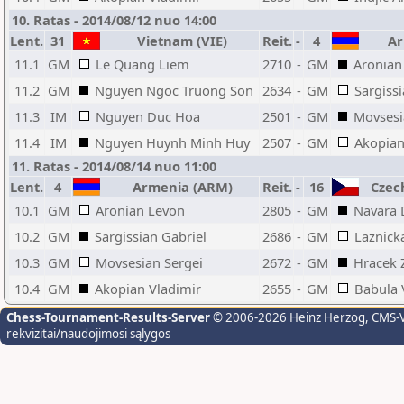
10. Ratas - 2014/08/12 nuo 14:00
Lent.
31
Vietnam (VIE)
Reit.
-
4
Ar
11.1
GM
Le Quang Liem
2710
-
GM
Aronian
11.2
GM
Nguyen Ngoc Truong Son
2634
-
GM
Sargiss
11.3
IM
Nguyen Duc Hoa
2501
-
GM
Movsesi
11.4
IM
Nguyen Huynh Minh Huy
2507
-
GM
Akopian
11. Ratas - 2014/08/14 nuo 11:00
Lent.
4
Armenia (ARM)
Reit.
-
16
Czech
10.1
GM
Aronian Levon
2805
-
GM
Navara 
10.2
GM
Sargissian Gabriel
2686
-
GM
Laznick
10.3
GM
Movsesian Sergei
2672
-
GM
Hracek 
10.4
GM
Akopian Vladimir
2655
-
GM
Babula 
Chess-Tournament-Results-Server
© 2006-2026 Heinz Herzog
, CMS-
rekvizitai/naudojimosi sąlygos