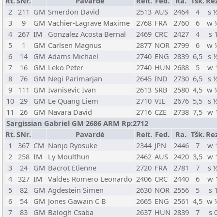
Rt.
SNr.
Pavardė
Reit.
Fed.
Ra.
Tšk.
Rez
2
211
GM
Smerdon David
2513
AUS
2464
4
s 
3
9
GM
Vachier-Lagrave Maxime
2768
FRA
2760
6
w 
4
267
IM
Gonzalez Acosta Bernal
2469
CRC
2427
4
s 
5
1
GM
Carlsen Magnus
2877
NOR
2799
6
w 
6
14
GM
Adams Michael
2740
ENG
2839
6,5
s 
7
16
GM
Leko Peter
2740
HUN
2688
5
w 
8
76
GM
Negi Parimarjan
2645
IND
2730
6,5
s 
9
111
GM
Ivanisevic Ivan
2613
SRB
2580
4,5
w 
10
29
GM
Le Quang Liem
2710
VIE
2676
5,5
s 
11
26
GM
Navara David
2716
CZE
2738
7,5
w 
Sargissian Gabriel GM 2686 ARM Rp:2712
Rt.
SNr.
Pavardė
Reit.
Fed.
Ra.
Tšk.
Rez
1
367
CM
Nanjo Ryosuke
2344
JPN
2446
7
w 
2
258
IM
Ly Moulthun
2462
AUS
2420
3,5
w 
3
24
GM
Bacrot Etienne
2720
FRA
2781
7
s 
4
327
IM
Valdes Romero Leonardo
2406
CRC
2440
6
w 
5
82
GM
Agdestein Simen
2630
NOR
2556
5
s 
6
54
GM
Jones Gawain C B
2665
ENG
2561
4,5
w 
7
83
GM
Balogh Csaba
2637
HUN
2839
7
s 