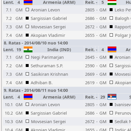
Lent.
4
Armenia (ARM)
Reit.
-
5
Hu
7.1
GM
Aronian Levon
2805
-
GM
Leko Pe
7.2
GM
Sargissian Gabriel
2686
-
GM
Balogh 
7.3
GM
Movsesian Sergei
2672
-
GM
Rapport
7.4
GM
Akopian Vladimir
2655
-
GM
Polgar J
8. Ratas - 2014/08/10 nuo 14:00
Lent.
19
India (IND)
Reit.
-
4
Ar
7.1
GM
Negi Parimarjan
2645
-
GM
Aronian
7.2
GM
Sethuraman S.P.
2590
-
GM
Sargiss
7.3
GM
Sasikiran Krishnan
2669
-
GM
Movsesi
7.4
GM
Adhiban B.
2619
-
GM
Akopian
9. Ratas - 2014/08/11 nuo 14:00
Lent.
4
Armenia (ARM)
Reit.
-
29
S
10.1
GM
Aronian Levon
2805
-
GM
Ivanisev
10.2
GM
Sargissian Gabriel
2686
-
GM
Perunov
10.3
GM
Movsesian Sergei
2672
-
GM
Sedlak 
10.4
GM
Akopian Vladimir
2655
-
GM
Indjic 