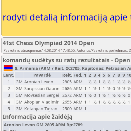
rodyti detalią informaciją apie
41st Chess Olympiad 2014 Open
Paskutinis atnaujinimas14.08.2014 17:48:55, Autorius/Paskutinis perkėlimas: 
komandų sudėtys su ratų rezultatais - Open
8. Armenia (ARM / Reit. Ø:2705, Kapitonas: Petrosian Ars
Lent.
Pavardė
Reit.
Fed.
1
2
3
4
5
6
7
8
9
1
1
GM
Aronian Levon
2805
ARM
½
½
1
½
½
1
½
½
½
2
GM
Sargissian Gabriel
2686
ARM
1
1
½
1
1
½
0
½
½
½
3
GM
Movsesian Sergei
2672
ARM
1
½
0
1
½
1
½
½
½
0
4
GM
Akopian Vladimir
2655
ARM
1
1
½
1
½
½
½
½
½
1
5
GM
Kotanjian Tigran
2500
ARM
1
Informacija apie žaidėją
Aronian Levon GM 2805 ARM Rp:2789