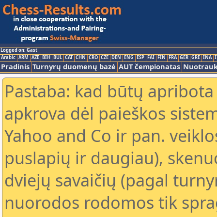
Logged on: Gast
Arabic
ARM
AZE
BIH
BUL
CAT
CHN
CRO
CZE
DEN
ENG
ESP
FAI
FIN
FRA
GER
GRE
INA
I
Pradinis
Turnyrų duomenų bazė
AUT čempionatas
Nuotrau
Pastaba: kad būtų apribota
apkrova dėl paieškos sistem
Yahoo and Co ir pan. veiklo
puslapių ir daugiau), skenu
dviejų savaičių (pagal turn
nuorodos rodomos tik sprag