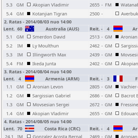
5.3
GM
Akopian Vladimir
2655
-
FM
Watanab
5.4
GM
Kotanjian Tigran
2500
-
Averbuk
2. Ratas - 2014/08/03 nuo 14:00
Lent.
60
Australia (AUS)
Reit.
-
4
Ar
5.1
GM
Smerdon David
2513
-
GM
Aronian
5.2
IM
Ly Moulthun
2462
-
GM
Sargiss
5.3
IM
Illingworth Max
2439
-
GM
Movsesi
5.4
FM
Ikeda Junta
2402
-
GM
Akopian
3. Ratas - 2014/08/04 nuo 14:00
Lent.
4
Armenia (ARM)
Reit.
-
3
F
1.1
GM
Aronian Levon
2805
-
GM
Vachier
1.2
GM
Sargissian Gabriel
2686
-
GM
Bacrot 
1.3
GM
Movsesian Sergei
2672
-
GM
Fressine
1.4
GM
Akopian Vladimir
2655
-
GM
Edouar
4. Ratas - 2014/08/05 nuo 14:00
Lent.
70
Costa Rica (CRC)
Reit.
-
4
Ar
24.1
IM
Gonzalez Acosta Bernal
2469
-
GM
Aronian