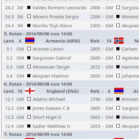
24.2
IM
Valdes Romero Leonardo
2406
-
GM
Sargiss
24.3
IM
Minero Pineda Sergio
2384
-
GM
Movsesi
24.4
IM
Murillo Tsijli Alexis
2303
-
GM
Akopian
5. Ratas - 2014/08/06 nuo 14:00
Lent.
4
Armenia (ARM)
Reit.
-
14
No
3.1
GM
Aronian Levon
2805
-
GM
Carlsen
3.2
GM
Sargissian Gabriel
2686
-
GM
Agdeste
3.3
GM
Movsesian Sergei
2672
-
GM
Hammer
3.4
GM
Akopian Vladimir
2655
-
GM
Johanne
6. Ratas - 2014/08/08 nuo 14:00
Lent.
10
England (ENG)
Reit.
-
4
Ar
12.1
GM
Adams Michael
2740
-
GM
Aronian
12.2
GM
Jones Gawain C B
2665
-
GM
Sargiss
12.3
GM
Short Nigel D
2665
-
GM
Movsesi
12.4
GM
Sadler Matthew D
2653
-
GM
Akopian
7. Ratas - 2014/08/09 nuo 14:00