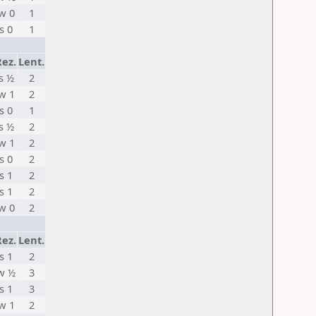
w 0
1
s 0
1
Rez.
Lent.
s ½
2
w 1
2
s 0
1
s ½
2
w 1
2
s 0
2
s 1
2
s 1
2
w 0
2
Rez.
Lent.
s 1
2
w ½
3
s 1
3
w 1
2