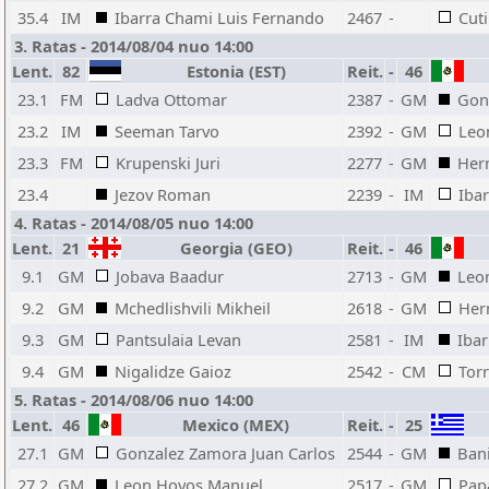
35.4
IM
Ibarra Chami Luis Fernando
2467
-
Cuti
3. Ratas - 2014/08/04 nuo 14:00
Lent.
82
Estonia (EST)
Reit.
-
46
23.1
FM
Ladva Ottomar
2387
-
GM
Gon
23.2
IM
Seeman Tarvo
2392
-
GM
Leo
23.3
FM
Krupenski Juri
2277
-
GM
Her
23.4
Jezov Roman
2239
-
IM
Iba
4. Ratas - 2014/08/05 nuo 14:00
Lent.
21
Georgia (GEO)
Reit.
-
46
9.1
GM
Jobava Baadur
2713
-
GM
Leo
9.2
GM
Mchedlishvili Mikheil
2618
-
GM
Her
9.3
GM
Pantsulaia Levan
2581
-
IM
Iba
9.4
GM
Nigalidze Gaioz
2542
-
CM
Torr
5. Ratas - 2014/08/06 nuo 14:00
Lent.
46
Mexico (MEX)
Reit.
-
25
27.1
GM
Gonzalez Zamora Juan Carlos
2544
-
GM
Bani
27.2
GM
Leon Hoyos Manuel
2517
-
GM
Pap