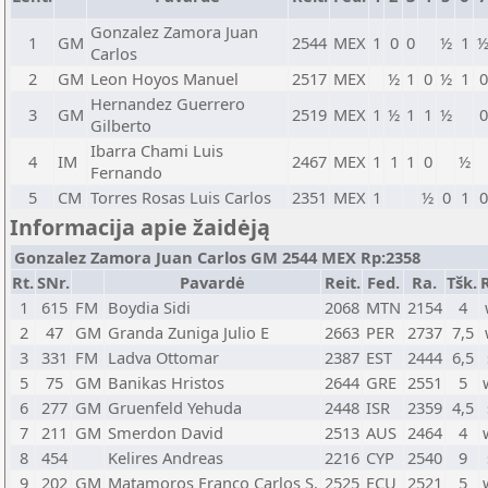
Gonzalez Zamora Juan
1
GM
2544
MEX
1
0
0
½
1
Carlos
2
GM
Leon Hoyos Manuel
2517
MEX
½
1
0
½
1
0
Hernandez Guerrero
3
GM
2519
MEX
1
½
1
1
½
0
Gilberto
Ibarra Chami Luis
4
IM
2467
MEX
1
1
1
0
½
Fernando
5
CM
Torres Rosas Luis Carlos
2351
MEX
1
½
0
1
0
Informacija apie žaidėją
Gonzalez Zamora Juan Carlos GM 2544 MEX Rp:2358
Rt.
SNr.
Pavardė
Reit.
Fed.
Ra.
Tšk.
1
615
FM
Boydia Sidi
2068
MTN
2154
4
2
47
GM
Granda Zuniga Julio E
2663
PER
2737
7,5
3
331
FM
Ladva Ottomar
2387
EST
2444
6,5
5
75
GM
Banikas Hristos
2644
GRE
2551
5
6
277
GM
Gruenfeld Yehuda
2448
ISR
2359
4,5
7
211
GM
Smerdon David
2513
AUS
2464
4
8
454
Kelires Andreas
2216
CYP
2540
9
9
202
GM
Matamoros Franco Carlos S.
2525
ECU
2521
5