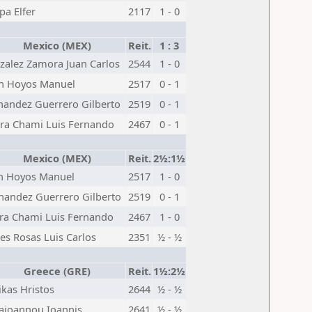
pa Elfer
2117
1 - 0
Mexico (MEX)
Reit.
1 : 3
zalez Zamora Juan Carlos
2544
1 - 0
n Hoyos Manuel
2517
0 - 1
nandez Guerrero Gilberto
2519
0 - 1
rra Chami Luis Fernando
2467
0 - 1
Mexico (MEX)
Reit.
2½:1½
n Hoyos Manuel
2517
1 - 0
nandez Guerrero Gilberto
2519
0 - 1
rra Chami Luis Fernando
2467
1 - 0
es Rosas Luis Carlos
2351
½ - ½
Greece (GRE)
Reit.
1½:2½
kas Hristos
2644
½ - ½
aioannou Ioannis
2641
½ - ½