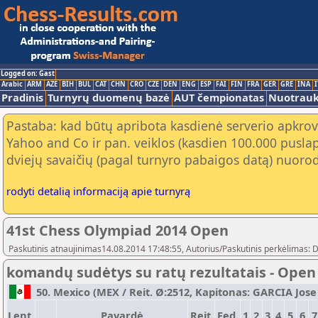
Logged on: Gast
Arabic
ARM
AZE
BIH
BUL
CAT
CHN
CRO
CZE
DEN
ENG
ESP
FAI
FIN
FRA
GER
GRE
INA
I
Pradinis
Turnyrų duomenų bazė
AUT čempionatas
Nuotrau
Pastaba: kad būtų apribota kasdienė serverio apkrov
Yahoo and Co ir pan. veiklos (kasdien 100.000 puslap
dviejų savaičių (pagal turnyro pabaigos datą) nuorod
rodyti detalią informaciją apie turnyrą
41st Chess Olympiad 2014 Open
Paskutinis atnaujinimas14.08.2014 17:48:55, Autorius/Paskutinis perkėlimas: 
komandų sudėtys su ratų rezultatais - Open
50. Mexico (MEX / Reit. Ø:2512, Kapitonas: GARCIA Jose G
Lent.
Pavardė
Reit.
Fed.
1
2
3
4
5
6
7