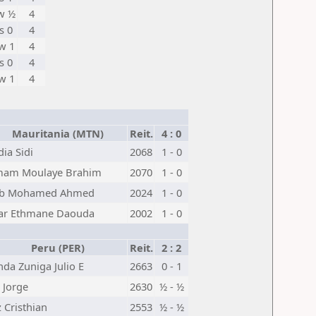
w ½
4
s 0
4
w 1
4
s 0
4
w 1
4
Mauritania (MTN)
Reit.
4 : 0
ia Sidi
2068
1 - 0
am Moulaye Brahim
2070
1 - 0
eb Mohamed Ahmed
2024
1 - 0
ar Ethmane Daouda
2002
1 - 0
Peru (PER)
Reit.
2 : 2
da Zuniga Julio E
2663
0 - 1
 Jorge
2630
½ - ½
 Cristhian
2553
½ - ½