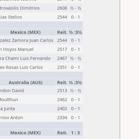
rovasilis Dimitrios
2608
½ - ½
ias Stelios
2544
0 - 1
Mexico (MEX)
Reit.
½ :3½
zalez Zamora Juan Carlos
2544
0 - 1
n Hoyos Manuel
2517
0 - 1
rra Chami Luis Fernando
2467
½ - ½
es Rosas Luis Carlos
2351
0 - 1
Australia (AUS)
Reit.
½ :3½
rdon David
2513
½ - ½
Moulthun
2462
0 - 1
a Junta
2402
0 - 1
rnov Anton
2334
0 - 1
Mexico (MEX)
Reit.
1 : 3