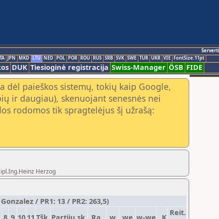
Servert
TA
JPN
MKD
LTU
NED
POL
POR
ROU
RUS
SRB
SVK
SWE
TUR
UKR
VIE
FontSize:11pt
kos
DUK
Tiesioginė registracija
Swiss-Manager
ÖSB
FIDE
a dėl paieškos sistemų, tokių kaip Google,
ių ir daugiau), skenuojant senesnės nei
os rodomos tik spragtelėjus šį užrašą:
Dipl.Ing.Heinz Herzog
onzalez / PR1: 13 / PR2: 263,5)
Reit.
8
9
10
11
Tšk.
Partijų sk.
Ra.
w
we
w-we
K