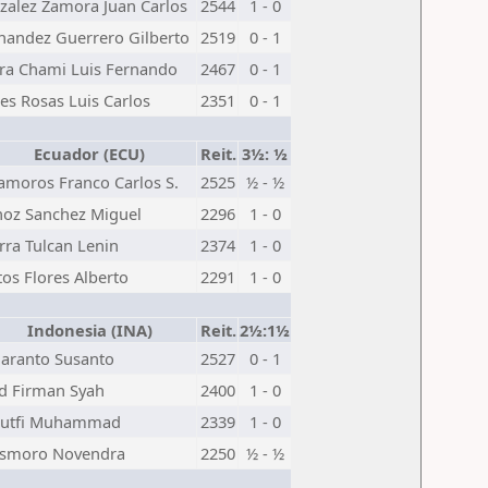
zalez Zamora Juan Carlos
2544
1 - 0
nandez Guerrero Gilberto
2519
0 - 1
rra Chami Luis Fernando
2467
0 - 1
es Rosas Luis Carlos
2351
0 - 1
Ecuador (ECU)
Reit.
3½: ½
amoros Franco Carlos S.
2525
½ - ½
oz Sanchez Miguel
2296
1 - 0
rra Tulcan Lenin
2374
1 - 0
os Flores Alberto
2291
1 - 0
Indonesia (INA)
Reit.
2½:1½
aranto Susanto
2527
0 - 1
id Firman Syah
2400
1 - 0
 Lutfi Muhammad
2339
1 - 0
asmoro Novendra
2250
½ - ½