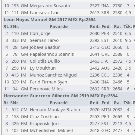
10
193
GM
Megaranto Susanto
2527
INA
2730
7
11
111
GM
Ivanisevic Ivan
2613
SRB
2580
4,5
Leon Hoyos Manuel GM 2517 MEX Rp:2554
Rt.
SNr.
Pavardė
Reit.
Fed.
Ra.
Tšk.
2
110
GM
Cori Jorge
2630
PER
2510
6,5
3
333
IM
Seeman Tarvo
2392
EST
2610
9,5
4
28
GM
Jobava Baadur
2713
GEO
2650
6
5
78
GM
Papaioannou Ioannis
2641
GRE
2588
6
6
260
IM
Collutiis Duilio
2463
ITA
2572
7,5
7
258
IM
Ly Moulthun
2462
AUS
2420
3,5
9
413
IM
Munoz Sanchez Miguel
2296
ECU
2336
4
10
329
IM
Farid Firman Syah
2400
INA
2466
5
11
94
GM
Perunovic Milos
2602
SRB
2654
6
Hernandez Guerrero Gilberto GM 2519 MEX Rp:2594
Rt.
SNr.
Pavardė
Reit.
Fed.
Ra.
Tšk.
1
612
CM
Hemam Moulaye Brahim
2070
MTN
2082
4
2
158
GM
Cruz Cristhian
2553
PER
2663
9
3
426
FM
Krupenski Juri
2277
EST
2213
4,5
4
102
GM
Mchedlishvili Mikheil
2618
GEO
2477
4