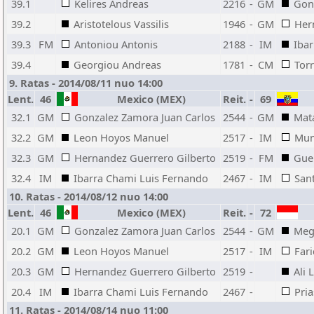
39.1
Kelires Andreas
2216
-
GM
Gon
39.2
Aristotelous Vassilis
1946
-
GM
Her
39.3
FM
Antoniou Antonis
2188
-
IM
Iba
39.4
Georgiou Andreas
1781
-
CM
Torr
9. Ratas - 2014/08/11 nuo 14:00
Lent.
46
Mexico (MEX)
Reit.
-
69
32.1
GM
Gonzalez Zamora Juan Carlos
2544
-
GM
Mat
32.2
GM
Leon Hoyos Manuel
2517
-
IM
Mun
32.3
GM
Hernandez Guerrero Gilberto
2519
-
FM
Gue
32.4
IM
Ibarra Chami Luis Fernando
2467
-
IM
Sant
10. Ratas - 2014/08/12 nuo 14:00
Lent.
46
Mexico (MEX)
Reit.
-
72
20.1
GM
Gonzalez Zamora Juan Carlos
2544
-
GM
Meg
20.2
GM
Leon Hoyos Manuel
2517
-
IM
Far
20.3
GM
Hernandez Guerrero Gilberto
2519
-
Ali
20.4
IM
Ibarra Chami Luis Fernando
2467
-
Pri
11. Ratas - 2014/08/14 nuo 11:00