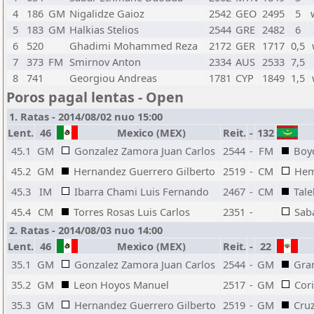
4
186
GM
Nigalidze Gaioz
2542
GEO
2495
5
5
183
GM
Halkias Stelios
2544
GRE
2482
6
6
520
Ghadimi Mohammed Reza
2172
GER
1717
0,5
7
373
FM
Smirnov Anton
2334
AUS
2533
7,5
8
741
Georgiou Andreas
1781
CYP
1849
1,5
Poros pagal lentas - Open
1. Ratas - 2014/08/02 nuo 15:00
Lent.
46
Mexico (MEX)
Reit.
-
132
45.1
GM
Gonzalez Zamora Juan Carlos
2544
-
FM
Boyd
45.2
GM
Hernandez Guerrero Gilberto
2519
-
CM
Hem
45.3
IM
Ibarra Chami Luis Fernando
2467
-
CM
Tal
45.4
CM
Torres Rosas Luis Carlos
2351
-
Sab
2. Ratas - 2014/08/03 nuo 14:00
Lent.
46
Mexico (MEX)
Reit.
-
22
35.1
GM
Gonzalez Zamora Juan Carlos
2544
-
GM
Gran
35.2
GM
Leon Hoyos Manuel
2517
-
GM
Cori
35.3
GM
Hernandez Guerrero Gilberto
2519
-
GM
Cruz