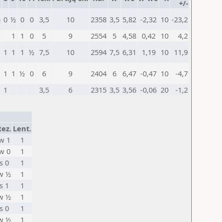
+/-
½
0
½
0
0
3,5
10
2358
3,5
5,82
-2,32
10
-23,2
1
1
0
5
9
2554
5
4,58
0,42
10
4,2
1
1
1
½
7,5
10
2594
7,5
6,31
1,19
10
11,9
1
1
½
0
6
9
2404
6
6,47
-0,47
10
-4,7
1
3,5
6
2315
3,5
3,56
-0,06
20
-1,2
Rez.
Lent.
w 1
1
w 0
1
s 0
1
w ½
1
s 1
1
w ½
1
s 0
1
w ½
1