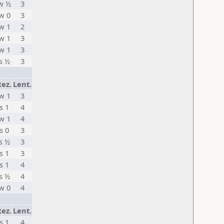
w ½
3
w 0
3
w 1
2
w 1
3
w 1
3
s ½
3
Rez.
Lent.
w 1
3
s 1
4
w 1
4
s 0
3
s ½
3
s 1
3
s 1
4
s ½
4
w 0
4
Rez.
Lent.
s 1
4