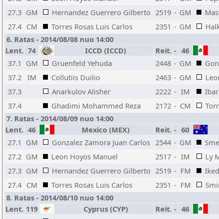
27.3
GM
Hernandez Guerrero Gilberto
2519
-
GM
Mast
27.4
CM
Torres Rosas Luis Carlos
2351
-
GM
Halk
6. Ratas - 2014/08/08 nuo 14:00
Lent.
74
ICCD (ICCD)
Reit.
-
46
37.1
GM
Gruenfeld Yehuda
2448
-
GM
Gon
37.2
IM
Collutiis Duilio
2463
-
GM
Leo
37.3
Anarkulov Alisher
2222
-
IM
Iba
37.4
Ghadimi Mohammed Reza
2172
-
CM
Torr
7. Ratas - 2014/08/09 nuo 14:00
Lent.
46
Mexico (MEX)
Reit.
-
60
27.1
GM
Gonzalez Zamora Juan Carlos
2544
-
GM
Sme
27.2
GM
Leon Hoyos Manuel
2517
-
IM
Ly 
27.3
GM
Hernandez Guerrero Gilberto
2519
-
FM
Iked
27.4
CM
Torres Rosas Luis Carlos
2351
-
FM
Smi
8. Ratas - 2014/08/10 nuo 14:00
Lent.
119
Cyprus (CYP)
Reit.
-
46