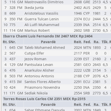
5
116
GM
Mastrovasilis Dimitrios
2608
GRE
2513
4,5
7
328
FM
Ikeda Junta
2402
AUS
2429
5
8
669
Aristotelous Vassilis
1946
CYP
1981
2
9
350
FM
Guerra Tulcan Lenin
2374
ECU
2444
5,5
10
775
Ali Lutfi Muhammad
2339
INA
2514
6,5
11
114
GM
Markus Robert
2602
SRB
2730
6,5
Ibarra Chami Luis Fernando IM 2467 MEX Rp:2404
Rt.
SNr.
Pavardė
Reit.
Fed.
Ra.
Tšk.
1
645
CM
Taleb Mohamed Ahmed
2024
MTN
1893
2
2
567
Cutipa Elfer
2117
PER
0
0
3
437
Jezov Roman
2239
EST
2160
2
4
129
GM
Pantsulaia Levan
2581
GEO
2643
6,5
6
476
Anarkulov Alisher
2222
UZB
2154
5
8
503
FM
Antoniou Antonis
2188
CYP
2076
4,5
9
415
IM
Santos Flores Alberto
2291
ECU
2381
5
10
424
Priasmoro Novendra
2250
INA
2350
4
11
171
GM
Sedlak Nikola
2554
SRB
2773
6,5
Torres Rosas Luis Carlos CM 2351 MEX Rp:2315
Rt.
SNr.
Pavardė
Reit.
Fed.
Ra.
Tšk.
1
654
Sabar Ethmane Daouda
2002
MTN
1849
3