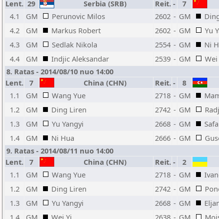
Lent.
29
Serbia (SRB)
Reit.
-
7
4.1
GM
Perunovic Milos
2602
-
GM
Ding
4.2
GM
Markus Robert
2602
-
GM
Yu Y
4.3
GM
Sedlak Nikola
2554
-
GM
Ni 
4.4
GM
Indjic Aleksandar
2539
-
GM
Wei 
8. Ratas - 2014/08/10 nuo 14:00
Lent.
7
China (CHN)
Reit.
-
8
1.1
GM
Wang Yue
2718
-
GM
Mam
1.2
GM
Ding Liren
2742
-
GM
Rad
1.3
GM
Yu Yangyi
2668
-
GM
Safar
1.4
GM
Ni Hua
2666
-
GM
Gus
9. Ratas - 2014/08/11 nuo 14:00
Lent.
7
China (CHN)
Reit.
-
2
1.1
GM
Wang Yue
2718
-
GM
Ivan
1.2
GM
Ding Liren
2742
-
GM
Pon
1.3
GM
Yu Yangyi
2668
-
GM
Elja
1.4
GM
Wei Yi
2638
-
GM
Moi