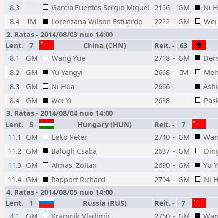
8.3
Garcia Fuentes Sergio Miguel
2166
-
GM
Ni 
8.4
IM
Lorenzana Wilson Estuardo
2222
-
GM
Wei 
2. Ratas - 2014/08/03 nuo 14:00
Lent.
7
China (CHN)
Reit.
-
63
8.1
GM
Wang Yue
2718
-
GM
Derv
8.2
GM
Yu Yangyi
2668
-
IM
Meh
8.3
GM
Ni Hua
2666
-
Ashi
8.4
GM
Wei Yi
2638
-
Pas
3. Ratas - 2014/08/04 nuo 14:00
Lent.
5
Hungary (HUN)
Reit.
-
7
11.1
GM
Leko Peter
2740
-
GM
Wan
11.2
GM
Balogh Csaba
2637
-
GM
Ding
11.3
GM
Almasi Zoltan
2690
-
GM
Yu Y
11.4
GM
Rapport Richard
2704
-
GM
Ni 
4. Ratas - 2014/08/05 nuo 14:00
Lent.
1
Russia (RUS)
Reit.
-
7
4.1
GM
Kramnik Vladimir
2760
-
GM
Wan