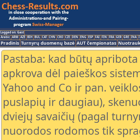
Logged on: Gast
Arabic
ARM
AZE
BIH
BUL
CAT
CHN
CRO
CZE
DEN
ENG
ESP
FAI
FIN
FRA
GER
GRE
INA
I
Pradinis
Turnyrų duomenų bazė
AUT čempionatas
Nuotrau
Pastaba: kad būtų apribota
apkrova dėl paieškos sistem
Yahoo and Co ir pan. veiklo
puslapių ir daugiau), skenu
dviejų savaičių (pagal turn
nuorodos rodomos tik sprag