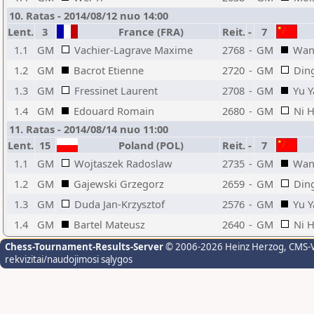
10. Ratas - 2014/08/12 nuo 14:00
Lent.
3
France (FRA)
Reit.
-
7
1.1
GM
Vachier-Lagrave Maxime
2768
-
GM
Wan
1.2
GM
Bacrot Etienne
2720
-
GM
Ding
1.3
GM
Fressinet Laurent
2708
-
GM
Yu Y
1.4
GM
Edouard Romain
2680
-
GM
Ni 
11. Ratas - 2014/08/14 nuo 11:00
Lent.
15
Poland (POL)
Reit.
-
7
1.1
GM
Wojtaszek Radoslaw
2735
-
GM
Wan
1.2
GM
Gajewski Grzegorz
2659
-
GM
Ding
1.3
GM
Duda Jan-Krzysztof
2576
-
GM
Yu Y
1.4
GM
Bartel Mateusz
2640
-
GM
Ni 
Chess-Tournament-Results-Server
© 2006-2026 Heinz Herzog
, CMS-
rekvizitai/naudojimosi sąlygos