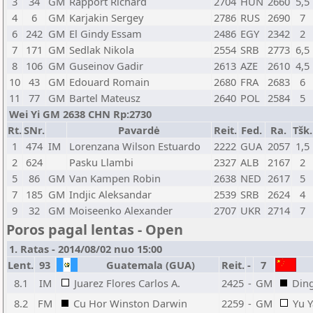
3
34
GM
Rapport Richard
2704
HUN
2660
5,5
4
6
GM
Karjakin Sergey
2786
RUS
2690
7
6
242
GM
El Gindy Essam
2486
EGY
2342
2
7
171
GM
Sedlak Nikola
2554
SRB
2773
6,5
8
106
GM
Guseinov Gadir
2613
AZE
2610
4,5
10
43
GM
Edouard Romain
2680
FRA
2683
6
11
77
GM
Bartel Mateusz
2640
POL
2584
5
Wei Yi GM 2638 CHN Rp:2730
Rt.
SNr.
Pavardė
Reit.
Fed.
Ra.
Tšk.
1
474
IM
Lorenzana Wilson Estuardo
2222
GUA
2057
1,5
2
624
Pasku Llambi
2327
ALB
2167
2
5
86
GM
Van Kampen Robin
2638
NED
2617
5
7
185
GM
Indjic Aleksandar
2539
SRB
2624
4
9
32
GM
Moiseenko Alexander
2707
UKR
2714
7
Poros pagal lentas - Open
1. Ratas - 2014/08/02 nuo 15:00
Lent.
93
Guatemala (GUA)
Reit.
-
7
8.1
IM
Juarez Flores Carlos A.
2425
-
GM
Ding
8.2
FM
Cu Hor Winston Darwin
2259
-
GM
Yu Y