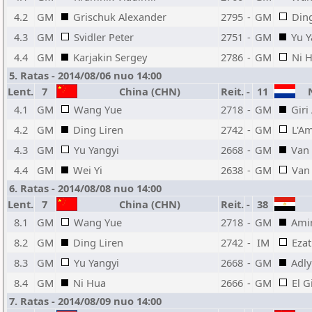
4.2
GM
Grischuk Alexander
2795
-
GM
Ding
4.3
GM
Svidler Peter
2751
-
GM
Yu Y
4.4
GM
Karjakin Sergey
2786
-
GM
Ni 
5. Ratas - 2014/08/06 nuo 14:00
Lent.
7
China (CHN)
Reit.
-
11
N
4.1
GM
Wang Yue
2718
-
GM
Giri
4.2
GM
Ding Liren
2742
-
GM
L'Am
4.3
GM
Yu Yangyi
2668
-
GM
Van
4.4
GM
Wei Yi
2638
-
GM
Van
6. Ratas - 2014/08/08 nuo 14:00
Lent.
7
China (CHN)
Reit.
-
38
8.1
GM
Wang Yue
2718
-
GM
Ami
8.2
GM
Ding Liren
2742
-
IM
Eza
8.3
GM
Yu Yangyi
2668
-
GM
Adl
8.4
GM
Ni Hua
2666
-
GM
El 
7. Ratas - 2014/08/09 nuo 14:00