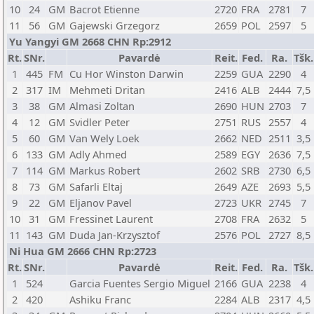
10
24
GM
Bacrot Etienne
2720
FRA
2781
7
11
56
GM
Gajewski Grzegorz
2659
POL
2597
5
Yu Yangyi GM 2668 CHN Rp:2912
Rt.
SNr.
Pavardė
Reit.
Fed.
Ra.
Tšk.
1
445
FM
Cu Hor Winston Darwin
2259
GUA
2290
4
2
317
IM
Mehmeti Dritan
2416
ALB
2444
7,5
3
38
GM
Almasi Zoltan
2690
HUN
2703
7
4
12
GM
Svidler Peter
2751
RUS
2557
4
5
60
GM
Van Wely Loek
2662
NED
2511
3,5
6
133
GM
Adly Ahmed
2589
EGY
2636
7,5
7
114
GM
Markus Robert
2602
SRB
2730
6,5
8
73
GM
Safarli Eltaj
2649
AZE
2693
5,5
9
22
GM
Eljanov Pavel
2723
UKR
2745
7
10
31
GM
Fressinet Laurent
2708
FRA
2632
5
11
143
GM
Duda Jan-Krzysztof
2576
POL
2727
8,5
Ni Hua GM 2666 CHN Rp:2723
Rt.
SNr.
Pavardė
Reit.
Fed.
Ra.
Tšk.
1
524
Garcia Fuentes Sergio Miguel
2166
GUA
2238
4
2
420
Ashiku Franc
2284
ALB
2317
4,5