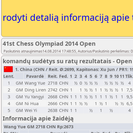
rodyti detalią informaciją apie
41st Chess Olympiad 2014 Open
Paskutinis atnaujinimas14.08.2014 17:48:55, Autorius/Paskutinis perkėlimas: 
komandų sudėtys su ratų rezultatais - Open
1. China (CHN / Reit. Ø:2699, Kapitonas: Xu Jun / PR1: 19
Lent.
Pavardė
Reit.
Fed.
1
2
3
4
5
6
7
8
9
10
11
Tšk
1
GM
Wang Yue
2718
CHN
½
0
½
½
½
½
½
½
½
4
2
GM
Ding Liren
2742
CHN
1
1
½
½
1
1
½
½
½
1
7,5
3
GM
Yu Yangyi
2668
CHN
1
1
1
½
½
1
1
1
½
1
1
9,5
4
GM
Ni Hua
2666
CHN
1
1
½
½
1
½
1
½
½
6,5
5
GM
Wei Yi
2638
CHN
1
1
½
1
½
4
Informacija apie žaidėją
Wang Yue GM 2718 CHN Rp:2673