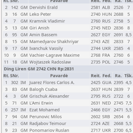
Rt.
SNr.
Pavardė
Reit.
Fed.
Ra.
Tšk.
2
142
GM
Dervishi Erald
2581
ALB
2526
7
3
16
GM
Leko Peter
2740
HUN
2688
5
4
7
GM
Kramnik Vladimir
2760
RUS
2758
5
5
13
GM
Giri Anish
2745
NED
2836
8
6
95
GM
Amin Bassem
2627
EGY
2691
8,5
8
15
GM
Mamedyarov Shakhriyar
2743
AZE
2833
7
9
17
GM
Ivanchuk Vassily
2744
UKR
2585
4
10
9
GM
Vachier-Lagrave Maxime
2768
FRA
2760
6
11
18
GM
Wojtaszek Radoslaw
2735
POL
2746
5
Ding Liren GM 2742 CHN Rp:2831
Rt.
SNr.
Pavardė
Reit.
Fed.
Ra.
Tšk.
1
302
IM
Juarez Flores Carlos A.
2425
GUA
2395
4,5
3
83
GM
Balogh Csaba
2637
HUN
2839
7
4
3
GM
Grischuk Alexander
2795
RUS
2722
6
5
71
GM
L'Ami Erwin
2631
NED
2745
7,5
6
257
IM
Ezat Mohamed
2466
EGY
2471
5,5
7
94
GM
Perunovic Milos
2602
SRB
2654
6
8
21
GM
Radjabov Teimour
2724
AZE
2668
5,5
9
23
GM
Ponomariov Ruslan
2717
UKR
2700
6,5