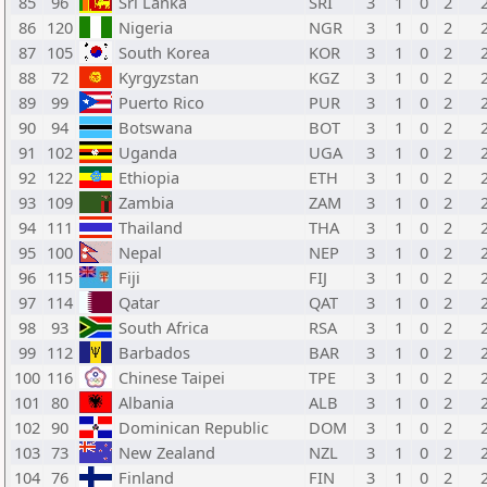
85
96
Sri Lanka
SRI
3
1
0
2
86
120
Nigeria
NGR
3
1
0
2
87
105
South Korea
KOR
3
1
0
2
88
72
Kyrgyzstan
KGZ
3
1
0
2
89
99
Puerto Rico
PUR
3
1
0
2
90
94
Botswana
BOT
3
1
0
2
91
102
Uganda
UGA
3
1
0
2
92
122
Ethiopia
ETH
3
1
0
2
93
109
Zambia
ZAM
3
1
0
2
94
111
Thailand
THA
3
1
0
2
95
100
Nepal
NEP
3
1
0
2
96
115
Fiji
FIJ
3
1
0
2
97
114
Qatar
QAT
3
1
0
2
98
93
South Africa
RSA
3
1
0
2
99
112
Barbados
BAR
3
1
0
2
100
116
Chinese Taipei
TPE
3
1
0
2
101
80
Albania
ALB
3
1
0
2
102
90
Dominican Republic
DOM
3
1
0
2
103
73
New Zealand
NZL
3
1
0
2
104
76
Finland
FIN
3
1
0
2