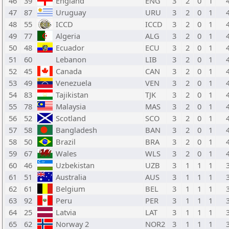
46
39
England
ENG
3
2
0
1
47
87
Uruguay
URU
3
2
0
1
48
55
ICCD
ICCD
3
2
0
1
49
77
Algeria
ALG
3
2
0
1
50
48
Ecuador
ECU
3
2
0
1
51
60
Lebanon
LIB
3
2
0
1
52
45
Canada
CAN
3
2
0
1
53
49
Venezuela
VEN
3
2
0
1
54
83
Tajikistan
TJK
3
2
0
1
55
78
Malaysia
MAS
3
2
0
1
56
52
Scotland
SCO
3
2
0
1
57
58
Bangladesh
BAN
3
2
0
1
58
50
Brazil
BRA
3
2
0
1
59
67
Wales
WLS
3
2
0
1
60
46
Uzbekistan
UZB
3
1
1
1
61
51
Australia
AUS
3
1
1
1
62
61
Belgium
BEL
3
1
1
1
63
92
Peru
PER
3
1
1
1
64
25
Latvia
LAT
3
1
1
1
65
62
Norway 2
NOR2
3
1
1
1