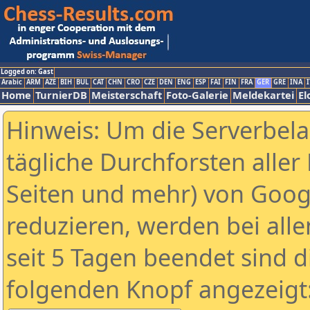
Logged on: Gast
Arabic
ARM
AZE
BIH
BUL
CAT
CHN
CRO
CZE
DEN
ENG
ESP
FAI
FIN
FRA
GER
GRE
INA
I
Home
TurnierDB
Meisterschaft
Foto-Galerie
Meldekartei
El
Hinweis: Um die Serverbel
tägliche Durchforsten aller 
Seiten und mehr) von Goog
reduzieren, werden bei alle
seit 5 Tagen beendet sind d
folgenden Knopf angezeigt