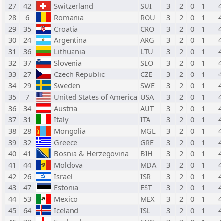
27
42
Switzerland
SUI
3
2
0
1
28
6
Romania
ROU
3
2
0
1
29
35
Croatia
CRO
3
2
0
1
30
24
Argentina
ARG
3
2
0
1
31
36
Lithuania
LTU
3
2
0
1
32
37
Slovenia
SLO
3
2
0
1
33
27
Czech Republic
CZE
3
2
0
1
34
29
Sweden
SWE
3
2
0
1
35
7
United States of America
USA
3
2
0
1
36
34
Austria
AUT
3
2
0
1
37
31
Italy
ITA
3
2
0
1
38
28
Mongolia
MGL
3
2
0
1
39
32
Greece
GRE
3
2
0
1
40
41
Bosnia & Herzegovina
BIH
3
2
0
1
41
44
Moldova
MDA
3
2
0
1
42
26
Israel
ISR
3
2
0
1
43
47
Estonia
EST
3
2
0
1
44
53
Mexico
MEX
3
2
0
1
45
64
Iceland
ISL
3
2
0
1