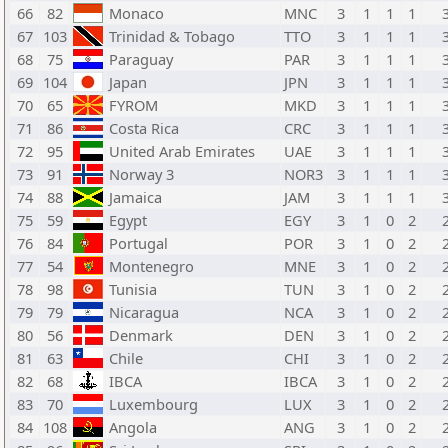
66
82
Monaco
MNC
3
1
1
1
67
103
Trinidad & Tobago
TTO
3
1
1
1
68
75
Paraguay
PAR
3
1
1
1
69
104
Japan
JPN
3
1
1
1
70
65
FYROM
MKD
3
1
1
1
71
86
Costa Rica
CRC
3
1
1
1
72
95
United Arab Emirates
UAE
3
1
1
1
73
91
Norway 3
NOR3
3
1
1
1
74
88
Jamaica
JAM
3
1
1
1
75
59
Egypt
EGY
3
1
0
2
76
84
Portugal
POR
3
1
0
2
77
54
Montenegro
MNE
3
1
0
2
78
98
Tunisia
TUN
3
1
0
2
79
79
Nicaragua
NCA
3
1
0
2
80
56
Denmark
DEN
3
1
0
2
81
63
Chile
CHI
3
1
0
2
82
68
IBCA
IBCA
3
1
0
2
83
70
Luxembourg
LUX
3
1
0
2
84
108
Angola
ANG
3
1
0
2