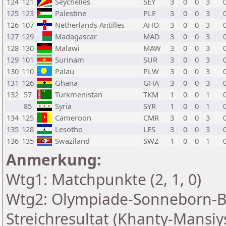
124
121
Seychelles
SEY
3
0
0
3
125
123
Palestine
PLE
3
0
0
3
126
107
Netherlands Antilles
AHO
3
0
0
3
127
129
Madagascar
MAD
3
0
0
3
128
130
Malawi
MAW
3
0
0
3
129
101
Surinam
SUR
3
0
0
3
130
110
Palau
PLW
3
0
0
3
131
126
Ghana
GHA
3
0
0
3
132
57
Turkmenistan
TKM
1
0
0
1
85
Syria
SYR
1
0
0
1
134
125
Cameroon
CMR
3
0
0
3
135
128
Lesotho
LES
3
0
0
3
136
135
Swaziland
SWZ
1
0
0
1
Anmerkung:
Wtg1: Matchpunkte (2, 1, 0)
Wtg2: Olympiade-Sonneborn-B
Streichresultat (Khanty-Mansiy