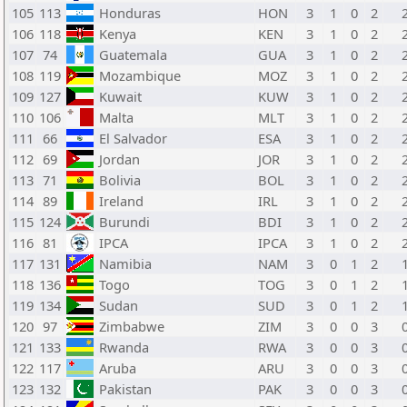
105
113
Honduras
HON
3
1
0
2
106
118
Kenya
KEN
3
1
0
2
107
74
Guatemala
GUA
3
1
0
2
108
119
Mozambique
MOZ
3
1
0
2
109
127
Kuwait
KUW
3
1
0
2
110
106
Malta
MLT
3
1
0
2
111
66
El Salvador
ESA
3
1
0
2
112
69
Jordan
JOR
3
1
0
2
113
71
Bolivia
BOL
3
1
0
2
114
89
Ireland
IRL
3
1
0
2
115
124
Burundi
BDI
3
1
0
2
116
81
IPCA
IPCA
3
1
0
2
117
131
Namibia
NAM
3
0
1
2
118
136
Togo
TOG
3
0
1
2
119
134
Sudan
SUD
3
0
1
2
120
97
Zimbabwe
ZIM
3
0
0
3
121
133
Rwanda
RWA
3
0
0
3
122
117
Aruba
ARU
3
0
0
3
123
132
Pakistan
PAK
3
0
0
3