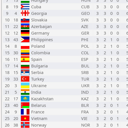
7
13
Hungary
HUN
3
3
0
0
8
19
Cuba
CUB
3
3
0
0
9
4
Georgia
GEO
3
3
0
0
10
18
Slovakia
SVK
3
3
0
0
11
22
Azerbaijan
AZE
3
3
0
0
12
12
Germany
GER
3
3
0
0
13
43
Philippines
PHI
3
2
1
0
14
8
Poland
POL
3
2
1
0
15
30
Colombia
COL
3
2
1
0
16
11
Spain
ESP
3
2
1
0
17
14
Bulgaria
BUL
3
2
1
0
18
15
Serbia
SRB
3
2
1
0
19
33
Turkey
TUR
3
2
1
0
20
3
Ukraine
UKR
3
2
1
0
21
5
India
IND
3
2
1
0
22
17
Kazakhstan
KAZ
3
2
1
0
23
40
Belarus
BLR
3
2
0
1
24
9
France
FRA
3
2
0
1
25
20
Vietnam
VIE
3
2
0
1
26
38
Norway
NOR
3
2
0
1