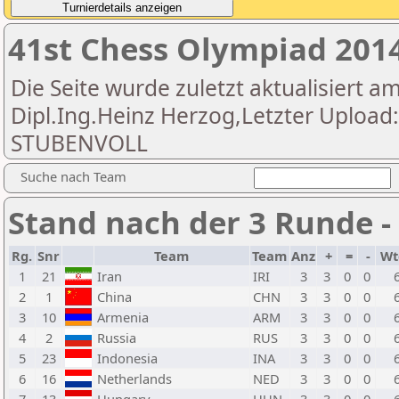
41st Chess Olympiad 20
Die Seite wurde zuletzt aktualisiert am
Dipl.Ing.Heinz Herzog,Letzter Uplo
STUBENVOLL
Suche nach Team
Stand nach der 3 Runde 
Rg.
Snr
Team
Team
Anz
+
=
-
Wt
1
21
Iran
IRI
3
3
0
0
2
1
China
CHN
3
3
0
0
3
10
Armenia
ARM
3
3
0
0
4
2
Russia
RUS
3
3
0
0
5
23
Indonesia
INA
3
3
0
0
6
16
Netherlands
NED
3
3
0
0