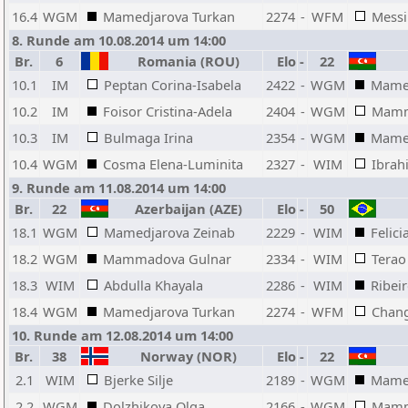
16.4
WGM
Mamedjarova Turkan
2274
-
WFM
Messi
8. Runde am 10.08.2014 um 14:00
Br.
6
Romania (ROU)
Elo
-
22
10.1
IM
Peptan Corina-Isabela
2422
-
WGM
Mamed
10.2
IM
Foisor Cristina-Adela
2404
-
WGM
Mamm
10.3
IM
Bulmaga Irina
2354
-
WGM
Mamed
10.4
WGM
Cosma Elena-Luminita
2327
-
WIM
Ibrah
9. Runde am 11.08.2014 um 14:00
Br.
22
Azerbaijan (AZE)
Elo
-
50
18.1
WGM
Mamedjarova Zeinab
2229
-
WIM
Felic
18.2
WGM
Mammadova Gulnar
2334
-
WIM
Terao
18.3
WIM
Abdulla Khayala
2286
-
WIM
Ribei
18.4
WGM
Mamedjarova Turkan
2274
-
WFM
Chan
10. Runde am 12.08.2014 um 14:00
Br.
38
Norway (NOR)
Elo
-
22
2.1
WIM
Bjerke Silje
2189
-
WGM
Mamed
2.2
WGM
Dolzhikova Olga
2166
-
WGM
Mamm