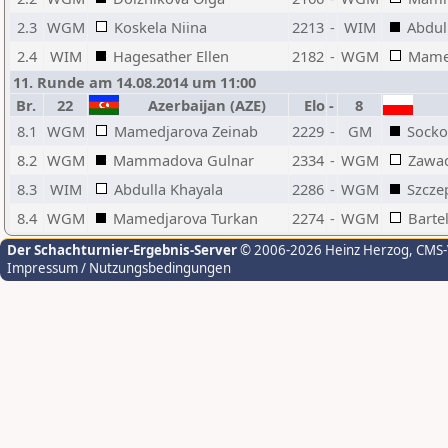
2.3
WGM
Koskela Niina
2213
-
WIM
Abdul
2.4
WIM
Hagesather Ellen
2182
-
WGM
Mame
11. Runde am 14.08.2014 um 11:00
Br.
22
Azerbaijan (AZE)
Elo
-
8
8.1
WGM
Mamedjarova Zeinab
2229
-
GM
Socko
8.2
WGM
Mammadova Gulnar
2334
-
WGM
Zawad
8.3
WIM
Abdulla Khayala
2286
-
WGM
Szcze
8.4
WGM
Mamedjarova Turkan
2274
-
WGM
Barte
Der Schachturnier-Ergebnis-Server
© 2006-2026 Heinz Herzog
, CMS
Impressum / Nutzungsbedingungen