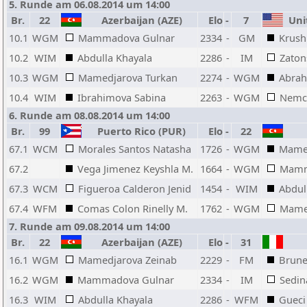
5. Runde am 06.08.2014 um 14:00
Br.
22
Azerbaijan (AZE)
Elo
-
7
Unit
10.1
WGM
Mammadova Gulnar
2334
-
GM
Krush
10.2
WIM
Abdulla Khayala
2286
-
IM
Zaton
10.3
WGM
Mamedjarova Turkan
2274
-
WGM
Abrah
10.4
WIM
Ibrahimova Sabina
2263
-
WGM
Nemco
6. Runde am 08.08.2014 um 14:00
Br.
99
Puerto Rico (PUR)
Elo
-
22
67.1
WCM
Morales Santos Natasha
1726
-
WGM
Mamed
67.2
Vega Jimenez Keyshla M.
1664
-
WGM
Mamm
67.3
WCM
Figueroa Calderon Jenid
1454
-
WIM
Abdul
67.4
WFM
Comas Colon Rinelly M.
1762
-
WGM
Mame
7. Runde am 09.08.2014 um 14:00
Br.
22
Azerbaijan (AZE)
Elo
-
31
16.1
WGM
Mamedjarova Zeinab
2229
-
FM
Brune
16.2
WGM
Mammadova Gulnar
2334
-
IM
Sedin
16.3
WIM
Abdulla Khayala
2286
-
WFM
Gueci