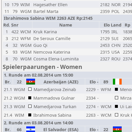
10
179
WIM
Hagesather Ellen
2182
NOR
219
11
79
WGM
Bartel Marta
2359
POL
243
Ibrahimova Sabina WIM 2263 AZE Rp:2145
Rd.
Snr
Name
Elo
Land
Rp
1
422
WCM
Kruk Karina
1795
IRL
183
3
212
WFM
De Seroux Camille
2129
SUI
206
4
32
WGM
Guo Qi
2453
CHN
252
5
93
WGM
Nemcova Katerina
2315
USA
225
8
70
WGM
Cosma Elena-Luminita
2327
ROU
237
Spielerpaarungen - Women
1. Runde am 02.08.2014 um 15:00
Br.
22
Azerbaijan (AZE)
Elo
-
89
21.1
WGM
Mamedjarova Zeinab
2229
-
WFM
Menon
21.2
WGM
Mammadova Gulnar
2334
-
Mirza
21.3
WGM
Mamedjarova Turkan
2274
-
WCM
Ui La
21.4
WIM
Ibrahimova Sabina
2263
-
WCM
Kruk 
2. Runde am 03.08.2014 um 14:00
Br.
66
El Salvador (ESA)
Elo
-
22