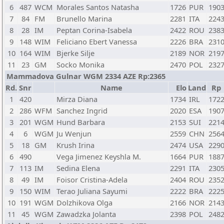
6
487
WCM
Morales Santos Natasha
1726
PUR
190
7
84
FM
Brunello Marina
2281
ITA
224
8
28
IM
Peptan Corina-Isabela
2422
ROU
238
9
148
WIM
Feliciano Ebert Vanessa
2226
BRA
231
10
164
WIM
Bjerke Silje
2189
NOR
219
11
23
GM
Socko Monika
2470
POL
232
Mammadova Gulnar WGM 2334 AZE Rp:2365
Rd.
Snr
Name
Elo
Land
Rp
1
420
Mirza Diana
1734
IRL
172
2
286
WFM
Sanchez Ingrid
2020
ESA
190
3
201
WGM
Hund Barbara
2153
SUI
221
4
6
WGM
Ju Wenjun
2559
CHN
256
5
18
GM
Krush Irina
2474
USA
229
6
490
Vega Jimenez Keyshla M.
1664
PUR
188
7
113
IM
Sedina Elena
2291
ITA
230
8
49
IM
Foisor Cristina-Adela
2404
ROU
235
9
150
WIM
Terao Juliana Sayumi
2222
BRA
222
10
191
WGM
Dolzhikova Olga
2166
NOR
214
11
45
WGM
Zawadzka Jolanta
2398
POL
248