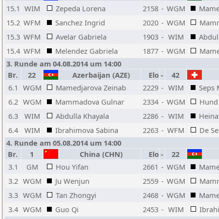
15.1
WIM
Zepeda Lorena
2158
-
WGM
Mamed
15.2
WFM
Sanchez Ingrid
2020
-
WGM
Mamm
15.3
WFM
Avelar Gabriela
1903
-
WIM
Abdul
15.4
WFM
Melendez Gabriela
1877
-
WGM
Mame
3. Runde am 04.08.2014 um 14:00
Br.
22
Azerbaijan (AZE)
Elo
-
42
6.1
WGM
Mamedjarova Zeinab
2229
-
WIM
Seps 
6.2
WGM
Mammadova Gulnar
2334
-
WGM
Hund
6.3
WIM
Abdulla Khayala
2286
-
WIM
Heina
6.4
WIM
Ibrahimova Sabina
2263
-
WFM
De Se
4. Runde am 05.08.2014 um 14:00
Br.
1
China (CHN)
Elo
-
22
3.1
GM
Hou Yifan
2661
-
WGM
Mamed
3.2
WGM
Ju Wenjun
2559
-
WGM
Mamm
3.3
WGM
Tan Zhongyi
2468
-
WGM
Mamed
3.4
WGM
Guo Qi
2453
-
WIM
Ibrah