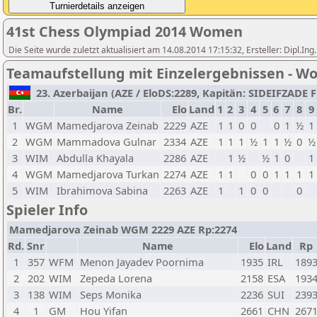
41st Chess Olympiad 2014 Women
Die Seite wurde zuletzt aktualisiert am 14.08.2014 17:15:32, Ersteller: Di
Teamaufstellung mit Einzelergebnissen - 
23. Azerbaijan (AZE / EloDS:2289, Kapitän: SIDEIFZADE Fi
Br.
Name
Elo
Land
1
2
3
4
5
6
7
8
9
1
WGM
Mamedjarova Zeinab
2229
AZE
1
1
0
0
0
1
½
1
2
WGM
Mammadova Gulnar
2334
AZE
1
1
1
½
1
1
½
0
½
3
WIM
Abdulla Khayala
2286
AZE
1
½
½
1
0
1
4
WGM
Mamedjarova Turkan
2274
AZE
1
1
0
0
1
1
1
1
5
WIM
Ibrahimova Sabina
2263
AZE
1
1
0
0
0
Spieler Info
Mamedjarova Zeinab WGM 2229 AZE Rp:2274
Rd.
Snr
Name
Elo
Land
Rp
1
357
WFM
Menon Jayadev Poornima
1935
IRL
189
2
202
WIM
Zepeda Lorena
2158
ESA
193
3
138
WIM
Seps Monika
2236
SUI
239
4
1
GM
Hou Yifan
2661
CHN
267