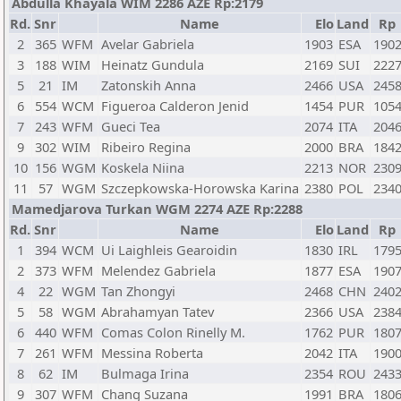
Abdulla Khayala WIM 2286 AZE Rp:2179
Rd.
Snr
Name
Elo
Land
Rp
2
365
WFM
Avelar Gabriela
1903
ESA
190
3
188
WIM
Heinatz Gundula
2169
SUI
222
5
21
IM
Zatonskih Anna
2466
USA
245
6
554
WCM
Figueroa Calderon Jenid
1454
PUR
105
7
243
WFM
Gueci Tea
2074
ITA
204
9
302
WIM
Ribeiro Regina
2000
BRA
184
10
156
WGM
Koskela Niina
2213
NOR
230
11
57
WGM
Szczepkowska-Horowska Karina
2380
POL
234
Mamedjarova Turkan WGM 2274 AZE Rp:2288
Rd.
Snr
Name
Elo
Land
Rp
1
394
WCM
Ui Laighleis Gearoidin
1830
IRL
179
2
373
WFM
Melendez Gabriela
1877
ESA
190
4
22
WGM
Tan Zhongyi
2468
CHN
240
5
58
WGM
Abrahamyan Tatev
2366
USA
238
6
440
WFM
Comas Colon Rinelly M.
1762
PUR
180
7
261
WFM
Messina Roberta
2042
ITA
190
8
62
IM
Bulmaga Irina
2354
ROU
243
9
307
WFM
Chang Suzana
1991
BRA
180