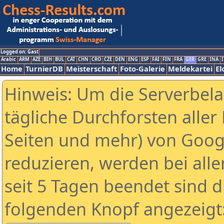
Logged on: Gast
Arabic
ARM
AZE
BIH
BUL
CAT
CHN
CRO
CZE
DEN
ENG
ESP
FAI
FIN
FRA
GER
GRE
INA
I
Home
TurnierDB
Meisterschaft
Foto-Galerie
Meldekartei
El
Hinweis: Um die Serverbel
tägliche Durchforsten aller 
Seiten und mehr) von Goog
reduzieren, werden bei alle
seit 5 Tagen beendet sind d
folgenden Knopf angezeigt