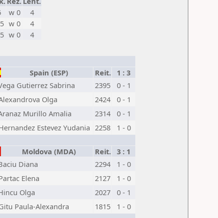
k.
Rez.
Lent.
6
w 0
4
,5
w 0
4
,5
w 0
4
Spain (ESP)
Reit.
1 : 3
Vega Gutierrez Sabrina
2395
0 - 1
Alexandrova Olga
2424
0 - 1
Aranaz Murillo Amalia
2314
0 - 1
Hernandez Estevez Yudania
2258
1 - 0
Moldova (MDA)
Reit.
3 : 1
Baciu Diana
2294
1 - 0
Partac Elena
2127
1 - 0
Hincu Olga
2027
0 - 1
Gitu Paula-Alexandra
1815
1 - 0