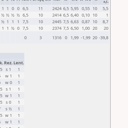
+/-
1
1
0
0
6,5
11
2424
6,5
5,95
0,55
10
5,5
½
½
½
½
6,5
10
2414
6,5
6,40
0,10
10
1
½
1
1
1
7,5
10
2445
7,5
6,63
0,87
10
8,7
1
1
½
0
7,5
10
2374
7,5
6,50
1,00
20
20
0
3
1316
0
1,99
-1,99
20
-39,8
k.
Rez.
Lent.
,5
s 1
1
5
w 1
1
6
w 0
1
,5
s 1
1
,5
w 1
1
,5
s 0
1
7
s ½
1
,5
w 1
1
5
w 1
1