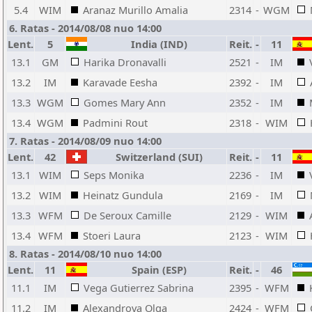
5.4
WIM
Aranaz Murillo Amalia
2314
-
WGM
6. Ratas - 2014/08/08 nuo 14:00
Lent.
5
India (IND)
Reit.
-
11
13.1
GM
Harika Dronavalli
2521
-
IM
13.2
IM
Karavade Eesha
2392
-
IM
13.3
WGM
Gomes Mary Ann
2352
-
IM
13.4
WGM
Padmini Rout
2318
-
WIM
7. Ratas - 2014/08/09 nuo 14:00
Lent.
42
Switzerland (SUI)
Reit.
-
11
13.1
WIM
Seps Monika
2236
-
IM
13.2
WIM
Heinatz Gundula
2169
-
IM
13.3
WFM
De Seroux Camille
2129
-
WIM
13.4
WFM
Stoeri Laura
2123
-
WIM
8. Ratas - 2014/08/10 nuo 14:00
Lent.
11
Spain (ESP)
Reit.
-
46
11.1
IM
Vega Gutierrez Sabrina
2395
-
WFM
11.2
IM
Alexandrova Olga
2424
-
WFM