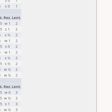
7
s 0
1
6
s 0
1
k.
Rez.
Lent.
,5
w 1
2
,5
s 1
2
6
s ½
2
6
w 1
2
,5
s 0
2
5
w 1
2
6
s ½
2
,5
s ½
2
8
w ½
2
8
w ½
2
k.
Rez.
Lent.
,5
w 0
3
,5
w ½
3
,5
s 1
3
5
w ½
3