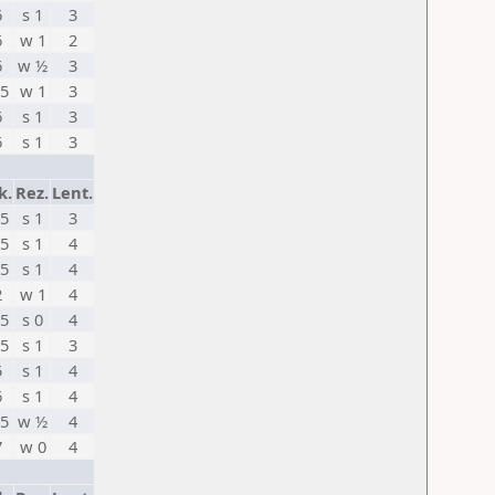
6
s 1
3
6
w 1
2
6
w ½
3
,5
w 1
3
6
s 1
3
6
s 1
3
k.
Rez.
Lent.
,5
s 1
3
,5
s 1
4
,5
s 1
4
2
w 1
4
,5
s 0
4
,5
s 1
3
5
s 1
4
6
s 1
4
,5
w ½
4
7
w 0
4