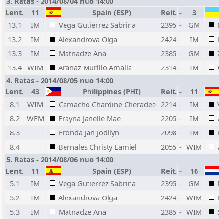
3. Ratas - 2014/08/04 nuo 14:00
Lent.
11
Spain (ESP)
Reit.
-
3
13.1
IM
Vega Gutierrez Sabrina
2395
-
GM
13.2
IM
Alexandrova Olga
2424
-
IM
13.3
IM
Matnadze Ana
2385
-
GM
13.4
WIM
Aranaz Murillo Amalia
2314
-
IM
4. Ratas - 2014/08/05 nuo 14:00
Lent.
43
Philippines (PHI)
Reit.
-
11
8.1
WIM
Camacho Chardine Cheradee
2214
-
IM
8.2
WFM
Frayna Janelle Mae
2205
-
IM
8.3
Fronda Jan Jodilyn
2098
-
IM
8.4
Bernales Christy Lamiel
2055
-
WIM
5. Ratas - 2014/08/06 nuo 14:00
Lent.
11
Spain (ESP)
Reit.
-
16
5.1
IM
Vega Gutierrez Sabrina
2395
-
GM
5.2
IM
Alexandrova Olga
2424
-
WIM
5.3
IM
Matnadze Ana
2385
-
WIM