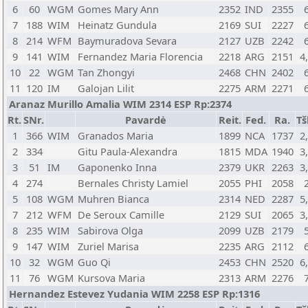
6
60
WGM
Gomes Mary Ann
2352
IND
2355
7
188
WIM
Heinatz Gundula
2169
SUI
2227
8
214
WFM
Baymuradova Sevara
2127
UZB
2242
9
141
WIM
Fernandez Maria Florencia
2218
ARG
2151
4
10
22
WGM
Tan Zhongyi
2468
CHN
2402
11
120
IM
Galojan Lilit
2275
ARM
2271
Aranaz Murillo Amalia WIM 2314 ESP Rp:2374
Rt.
SNr.
Pavardė
Reit.
Fed.
Ra.
Tš
1
366
WIM
Granados Maria
1899
NCA
1737
2
2
334
Gitu Paula-Alexandra
1815
MDA
1940
3
3
51
IM
Gaponenko Inna
2379
UKR
2263
3
4
274
Bernales Christy Lamiel
2055
PHI
2058
5
108
WGM
Muhren Bianca
2314
NED
2287
5
7
212
WFM
De Seroux Camille
2129
SUI
2065
3
8
235
WIM
Sabirova Olga
2099
UZB
2179
9
147
WIM
Zuriel Marisa
2235
ARG
2112
10
32
WGM
Guo Qi
2453
CHN
2520
6
11
76
WGM
Kursova Maria
2313
ARM
2276
Hernandez Estevez Yudania WIM 2258 ESP Rp:1316