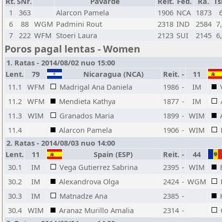
Rt.
SNr.
Pavardė
Reit.
Fed.
Ra.
Tš
1
363
Alarcon Pamela
1906
NCA
1873
6
88
WGM
Padmini Rout
2318
IND
2584
7
7
222
WFM
Stoeri Laura
2123
SUI
2145
6
Poros pagal lentas - Women
1. Ratas - 2014/08/02 nuo 15:00
Lent.
79
Nicaragua (NCA)
Reit.
-
11
11.1
WFM
Madrigal Ana Daniela
1986
-
IM
11.2
WFM
Mendieta Kathya
1877
-
IM
11.3
WIM
Granados Maria
1899
-
WIM
11.4
Alarcon Pamela
1906
-
WIM
2. Ratas - 2014/08/03 nuo 14:00
Lent.
11
Spain (ESP)
Reit.
-
44
30.1
IM
Vega Gutierrez Sabrina
2395
-
WIM
30.2
IM
Alexandrova Olga
2424
-
WGM
30.3
IM
Matnadze Ana
2385
-
30.4
WIM
Aranaz Murillo Amalia
2314
-