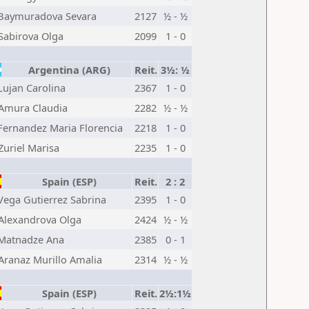
Baymuradova Sevara
2127
½ - ½
Sabirova Olga
2099
1 - 0
Argentina (ARG)
Reit.
3½: ½
Lujan Carolina
2367
1 - 0
Amura Claudia
2282
½ - ½
Fernandez Maria Florencia
2218
1 - 0
Zuriel Marisa
2235
1 - 0
Spain (ESP)
Reit.
2 : 2
Vega Gutierrez Sabrina
2395
1 - 0
Alexandrova Olga
2424
½ - ½
Matnadze Ana
2385
0 - 1
Aranaz Murillo Amalia
2314
½ - ½
Spain (ESP)
Reit.
2½:1½