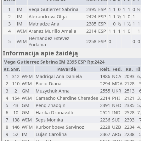
1
IM
Vega Gutierrez Sabrina
2395
ESP
1
1
0
1
1
0
½
2
IM
Alexandrova Olga
2424
ESP
1
1
½
1
0
1
3
IM
Matnadze Ana
2385
ESP
0
½
1
½
1
1
4
WIM
Aranaz Murillo Amalia
2314
ESP
1
1
1
1
0
1
Hernandez Estevez
5
WIM
2258
ESP
0
0
0
Yudania
Informacija apie žaidėją
Vega Gutierrez Sabrina IM 2395 ESP Rp:2424
Rt.
SNr.
Pavardė
Reit.
Fed.
Ra.
Tš
1
312
WFM
Madrigal Ana Daniela
1986
NCA
2093
6
2
110
WIM
Baciu Diana
2294
MDA
2128
3
2
GM
Muzychuk Anna
2555
UKR
2513
4
154
WIM
Camacho Chardine Cheradee
2214
PHI
2121
3
5
43
GM
Peng Zhaoqin
2391
NED
2385
5
6
10
GM
Harika Dronavalli
2521
IND
2528
7
7
138
WIM
Seps Monika
2236
SUI
2393
8
146
WFM
Kurbonboeva Sarvinoz
2228
UZB
2234
4
9
52
IM
Lujan Carolina
2367
ARG
2238