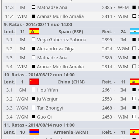
11.3
IM
Matnadze Ana
2385
-
WFM
11.4
WIM
Aranaz Murillo Amalia
2314
-
WIM
9. Ratas - 2014/08/11 nuo 14:00
Lent.
11
Spain (ESP)
Reit.
-
24
5.1
IM
Vega Gutierrez Sabrina
2395
-
IM
5.2
IM
Alexandrova Olga
2424
-
WGM
5.3
IM
Matnadze Ana
2385
-
WIM
5.4
WIM
Aranaz Murillo Amalia
2314
-
WIM
10. Ratas - 2014/08/12 nuo 14:00
Lent.
1
China (CHN)
Reit.
-
11
3.1
GM
Hou Yifan
2661
-
IM
3.2
WGM
Ju Wenjun
2559
-
IM
3.3
WGM
Tan Zhongyi
2468
-
IM
3.4
WGM
Guo Qi
2453
-
WIM
11. Ratas - 2014/08/14 nuo 11:00
Lent.
10
Armenia (ARM)
Reit.
-
11