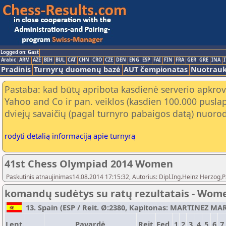
Logged on: Gast
Arabic
ARM
AZE
BIH
BUL
CAT
CHN
CRO
CZE
DEN
ENG
ESP
FAI
FIN
FRA
GER
GRE
INA
I
Pradinis
Turnyrų duomenų bazė
AUT čempionatas
Nuotrau
Pastaba: kad būtų apribota kasdienė serverio apkrov
Yahoo and Co ir pan. veiklos (kasdien 100.000 puslap
dviejų savaičių (pagal turnyro pabaigos datą) nuorod
rodyti detalią informaciją apie turnyrą
41st Chess Olympiad 2014 Women
Paskutinis atnaujinimas14.08.2014 17:15:32, Autorius: Dipl.Ing.Heinz Herz
komandų sudėtys su ratų rezultatais - Wom
13. Spain (ESP / Reit. Ø:2380, Kapitonas: MARTINEZ MART
Lent.
Pavardė
Reit.
Fed.
1
2
3
4
5
6
7