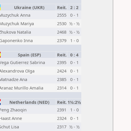
Ukraine (UKR)
Reit.
2 : 2
Muzychuk Anna
2555
0 - 1
Muzychuk Mariya
2530
½ - ½
Zhukova Natalia
2468
½ - ½
Gaponenko Inna
2379
1 - 0
Spain (ESP)
Reit.
0 : 4
Vega Gutierrez Sabrina
2395
0 - 1
Alexandrova Olga
2424
0 - 1
Matnadze Ana
2385
0 - 1
Aranaz Murillo Amalia
2314
0 - 1
Netherlands (NED)
Reit.
1½:2½
Peng Zhaoqin
2391
1 - 0
Haast Anne
2324
0 - 1
Schut Lisa
2317
½ - ½