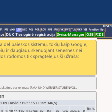
Servert
TA
JPN
MKD
LTU
NED
POL
POR
ROU
RUS
SRB
SVK
SWE
TUR
UKR
VIE
FontSize:11pt
kos
DUK
Tiesioginė registracija
Swiss-Manager
ÖSB
FIDE
a dėl paieškos sistemų, tokių kaip Google,
ių ir daugiau), skenuojant senesnės nei
os rodomos tik spragtelėjus šį užrašą:
og,Paskutinis perkėlimas: IRMA UND WERNER STUBENVOLL
en
IN David / PR1: 15 / PR2: 346,5)
Reit.
8
9
10
11
Tšk.
Partijų sk.
Ra.
w
we
w-we
K