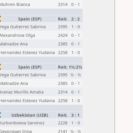
Muhren Bianca
2314
0 - 1
Spain (ESP)
Reit.
2 : 2
Vega Gutierrez Sabrina
2395
1 - 0
Alexandrova Olga
2424
0 - 1
Matnadze Ana
2385
0 - 1
Hernandez Estevez Yudania
2258
1 - 0
Spain (ESP)
Reit.
1½:2½
Vega Gutierrez Sabrina
2395
½ - ½
Matnadze Ana
2385
0 - 1
Aranaz Murillo Amalia
2314
0 - 1
Hernandez Estevez Yudania
2258
1 - 0
Uzbekistan (UZB)
Reit.
3 : 1
Kurbonboeva Sarvinoz
2228
1 - 0
Gevorgyan Irina
2141
½ - ½