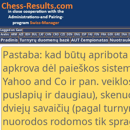
Logged on: Gast
Arabic
ARM
AZE
BIH
BUL
CAT
CHN
CRO
CZE
DEN
ENG
ESP
FAI
FIN
FRA
GER
GRE
INA
I
Pradinis
Turnyrų duomenų bazė
AUT čempionatas
Nuotrau
Pastaba: kad būtų apribota
apkrova dėl paieškos sistem
Yahoo and Co ir pan. veiklo
puslapių ir daugiau), skenu
dviejų savaičių (pagal turn
nuorodos rodomos tik sprag