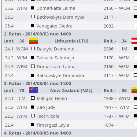
35.2
WFM
Domarkaite Laima
2160
-
WCM
35.3
Batkovskyte Dominyka
2117
-
35.4
Vanagaite Giedre
2032
-
2. Ratas - 2014/08/03 nuo 14:00
Lent.
36
Lithuania (LTU)
Reit.
-
34
24.1
WGM
Daulyte Deimante
2386
-
IM
24.2
WIM
Zaksaite Salomeja
2170
-
WFM
24.3
WFM
Domarkaite Laima
2160
-
WFM
24.4
Batkovskyte Dominyka
2117
-
WFM
3. Ratas - 2014/08/04 nuo 14:00
Lent.
73
New Zealand (NZL)
Reit.
-
36
22.1
CM
Milligan Helen
1938
-
WGM
22.2
WFM
Gao Judy
1947
-
WIM
22.3
WFM
Tsoi Nicole
1787
-
WFM
22.4
Timergazi Layla
1874
-
4. Ratas - 2014/08/05 nuo 14:00