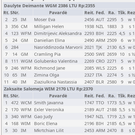
Daulyte Deimante WGM 2386 LTU Rp:2355
Rt.
SNr.
Pavardė
Reit.
Fed.
Ra.
Tšk.
Rez
2
25
IM
Moser Eva
2456
AUT
2295
5
w 
3
356
CM
Milligan Helen
1938
NZL
1883
3
s 1
4
123
WFM
Dimitrijevic Aleksandra
2293
BIH
2225
4,5
s 1
5
24
GM
Danielian Elina
2490
ARM
2509
6
w 
6
284
Nasriddinzoda Marvorii
2021
TJK
2130
6,5
w 
7
14
GM
Cramling Pia
2500
SWE
2659
10
s 
8
111
WGM
Golubenko Valentina
2269
CRO
2271
5
w 
9
246
WFM
Richmond Jane
2085
WLS
2225
6
s 1
10
65
IM
Zimina Olga
2327
ITA
2274
5
s 
11
40
IM
Ziaziulkina Nastassia
2407
BLR
2580
9
w 
Zaksaite Salomeja WIM 2170 LTU Rp:2370
Rt.
SNr.
Pavardė
Reit.
Fed.
Ra.
Tšk.
Rez
1
472
WCM
Smith Javanna
1747
TTO
1773
5,5
w 
2
170
WFM
Exler Veronika
2189
AUT
2188
5,5
s 
3
340
WFM
Gao Judy
1947
NZL
1719
2,5
w 
4
168
WIM
Boric Elena
2196
BIH
2185
6,5
w 
5
30
IM
Mkrtchian Lilit
2453
ARM
2470
8
s 0