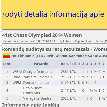
rodyti detalią informaciją apie
41st Chess Olympiad 2014 Women
Paskutinis atnaujinimas14.08.2014 17:15:32, Autorius: Dipl.Ing.Heinz Herz
komandų sudėtys su ratų rezultatais - Wom
18. Lithuania (LTU / Reit. Ø:2208, Kapitonas: SAKALAUSK
Lent.
Pavardė
Reit.
Fed.
1
2
3
4
5
6
7
1
WGM
Daulyte Deimante
2386
LTU
1
1
1
½
0
½
2
WIM
Zaksaite Salomeja
2170
LTU
1
½
1
1
0
½
1
3
WFM
Domarkaite Laima
2160
LTU
½
0
½
0
Batkovskyte
4
2117
LTU
1
0
½
½
1
0
Dominyka
5
Vanagaite Giedre
2032
LTU
1
1
0
1
½
Informacija apie žaidėją