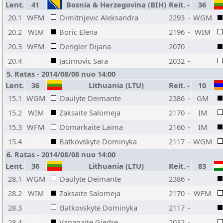
Lent.
41
Bosnia & Herzegovina (BIH)
Reit.
-
36
20.1
WFM
Dimitrijevic Aleksandra
2293
-
WGM
20.2
WIM
Boric Elena
2196
-
WIM
20.3
WFM
Dengler Dijana
2070
-
20.4
Jacimovic Sara
2032
-
5. Ratas - 2014/08/06 nuo 14:00
Lent.
36
Lithuania (LTU)
Reit.
-
10
15.1
WGM
Daulyte Deimante
2386
-
GM
15.2
WIM
Zaksaite Salomeja
2170
-
IM
15.3
WFM
Domarkaite Laima
2160
-
IM
15.4
Batkovskyte Dominyka
2117
-
WGM
6. Ratas - 2014/08/08 nuo 14:00
Lent.
36
Lithuania (LTU)
Reit.
-
83
28.1
WGM
Daulyte Deimante
2386
-
28.2
WIM
Zaksaite Salomeja
2170
-
WFM
28.3
Batkovskyte Dominyka
2117
-
28.4
Vanagaite Giedre
2032
-