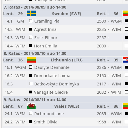
7. Ratas - 2014/08/09 nuo 14:00
Lent.
29
Sweden (SWE)
Reit.
-
36
14.1
GM
Cramling Pia
2500
-
WGM
14.2
WIM
Agrest Inna
2235
-
WIM
14.3
WFM
Frisk Ellinor
2257
-
14.4
WFM
Horn Emilia
2000
-
8. Ratas - 2014/08/10 nuo 14:00
Lent.
36
Lithuania (LTU)
Reit.
-
35
16.1
WGM
Daulyte Deimante
2386
-
WGM
16.2
WFM
Domarkaite Laima
2160
-
WIM
16.3
Batkovskyte Dominyka
2117
-
WIM
16.4
Vanagaite Giedre
2032
-
WFM
9. Ratas - 2014/08/11 nuo 14:00
Lent.
67
Wales (WLS)
Reit.
-
36
24.1
WFM
Richmond Jane
2085
-
WGM
24.2
WFM
Smith Olivia
1968
-
WIM