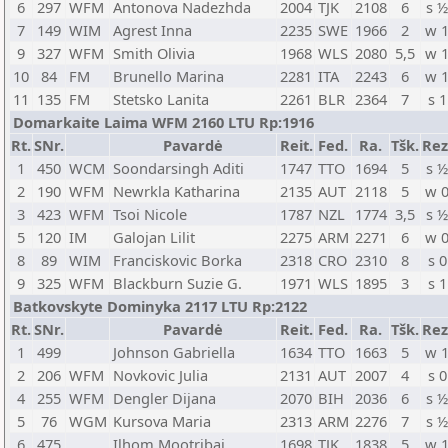
6
297
WFM
Antonova Nadezhda
2004
TJK
2108
6
s 
7
149
WIM
Agrest Inna
2235
SWE
1966
2
w 
9
327
WFM
Smith Olivia
1968
WLS
2080
5,5
w 
10
84
FM
Brunello Marina
2281
ITA
2243
6
w 
11
135
FM
Stetsko Lanita
2261
BLR
2364
7
s 1
Domarkaite Laima WFM 2160 LTU Rp:1916
Rt.
SNr.
Pavardė
Reit.
Fed.
Ra.
Tšk.
Rez
1
450
WCM
Soondarsingh Aditi
1747
TTO
1694
5
s 
2
190
WFM
Newrkla Katharina
2135
AUT
2118
5
w 
3
423
WFM
Tsoi Nicole
1787
NZL
1774
3,5
s 
5
120
IM
Galojan Lilit
2275
ARM
2271
6
w 
8
89
WIM
Franciskovic Borka
2318
CRO
2310
8
s 0
9
325
WFM
Blackburn Suzie G.
1971
WLS
1895
3
s 1
Batkovskyte Dominyka 2117 LTU Rp:2122
Rt.
SNr.
Pavardė
Reit.
Fed.
Ra.
Tšk.
Rez
1
499
Johnson Gabriella
1634
TTO
1663
5
w 
2
206
WFM
Novkovic Julia
2131
AUT
2007
4
s 0
4
255
WFM
Dengler Dijana
2070
BIH
2036
6
s 
5
76
WGM
Kursova Maria
2313
ARM
2276
7
s 
6
475
Ilhom Mootribai
1698
TJK
1838
5
w 