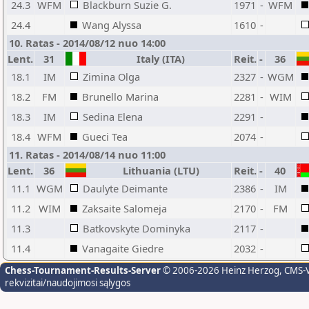
24.3
WFM
Blackburn Suzie G.
1971
-
WFM
24.4
Wang Alyssa
1610
-
10. Ratas - 2014/08/12 nuo 14:00
Lent.
31
Italy (ITA)
Reit.
-
36
18.1
IM
Zimina Olga
2327
-
WGM
18.2
FM
Brunello Marina
2281
-
WIM
18.3
IM
Sedina Elena
2291
-
18.4
WFM
Gueci Tea
2074
-
11. Ratas - 2014/08/14 nuo 11:00
Lent.
36
Lithuania (LTU)
Reit.
-
40
11.1
WGM
Daulyte Deimante
2386
-
IM
11.2
WIM
Zaksaite Salomeja
2170
-
FM
11.3
Batkovskyte Dominyka
2117
-
11.4
Vanagaite Giedre
2032
-
Chess-Tournament-Results-Server
© 2006-2026 Heinz Herzog
, CMS-
rekvizitai/naudojimosi sąlygos