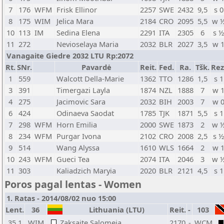
7
176
WFM
Frisk Ellinor
2257
SWE
2432
9,5
s 0
8
175
WIM
Jelica Mara
2184
CRO
2095
5,5
w 
10
113
IM
Sedina Elena
2291
ITA
2305
6
s 
11
272
Nevioselaya Maria
2032
BLR
2027
3,5
w 
Vanagaite Giedre 2032 LTU Rp:2072
Rt.
SNr.
Pavardė
Reit.
Fed.
Ra.
Tšk.
Rez
1
559
Walcott Della-Marie
1362
TTO
1286
1,5
s 1
3
391
Timergazi Layla
1874
NZL
1888
7
w 
4
275
Jacimovic Sara
2032
BIH
2003
7
w 
6
424
Odinaeva Saodat
1785
TJK
1871
5,5
s 1
7
298
WFM
Horn Emilia
2000
SWE
1873
2
w 
8
234
WFM
Purgar Ivona
2102
CRO
2008
2,5
s 
9
514
Wang Alyssa
1610
WLS
1664
2
w 
10
243
WFM
Gueci Tea
2074
ITA
2046
3
w 
11
303
Kaliadzich Maryia
2020
BLR
2121
4,5
s 1
Poros pagal lentas - Women
1. Ratas - 2014/08/02 nuo 15:00
Lent.
36
Lithuania (LTU)
Reit.
-
103
35.1
WIM
Zaksaite Salomeja
2170
-
WCM