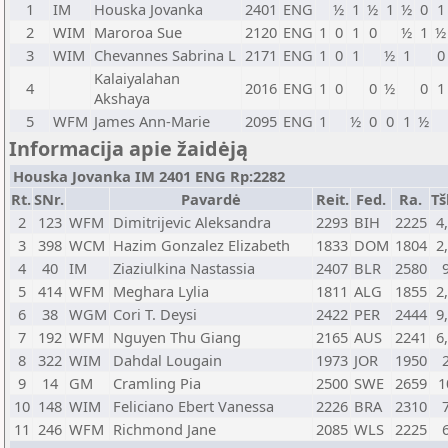
1
IM
Houska Jovanka
2401
ENG
½
1
½
1
½
0
1
2
WIM
Maroroa Sue
2120
ENG
1
0
1
0
½
1
½
3
WIM
Chevannes Sabrina L
2171
ENG
1
0
1
½
1
0
Kalaiyalahan
4
2016
ENG
1
0
0
½
0
1
Akshaya
5
WFM
James Ann-Marie
2095
ENG
1
½
0
0
1
½
Informacija apie žaidėją
Houska Jovanka IM 2401 ENG Rp:2282
Rt.
SNr.
Pavardė
Reit.
Fed.
Ra.
Tš
2
123
WFM
Dimitrijevic Aleksandra
2293
BIH
2225
4
3
398
WCM
Hazim Gonzalez Elizabeth
1833
DOM
1804
2
4
40
IM
Ziaziulkina Nastassia
2407
BLR
2580
5
414
WFM
Meghara Lylia
1811
ALG
1855
2
6
38
WGM
Cori T. Deysi
2422
PER
2444
9
7
192
WFM
Nguyen Thu Giang
2165
AUS
2241
6
8
322
WIM
Dahdal Lougain
1973
JOR
1950
9
14
GM
Cramling Pia
2500
SWE
2659
1
10
148
WIM
Feliciano Ebert Vanessa
2226
BRA
2310
11
246
WFM
Richmond Jane
2085
WLS
2225