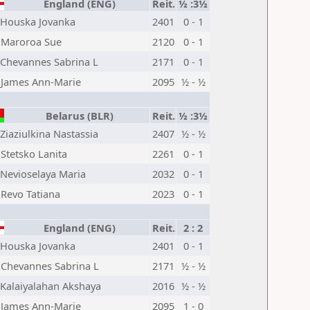
England (ENG)
Reit.
½ :3½
Houska Jovanka
2401
0 - 1
Maroroa Sue
2120
0 - 1
Chevannes Sabrina L
2171
0 - 1
James Ann-Marie
2095
½ - ½
Belarus (BLR)
Reit.
½ :3½
Ziaziulkina Nastassia
2407
½ - ½
Stetsko Lanita
2261
0 - 1
Nevioselaya Maria
2032
0 - 1
Revo Tatiana
2023
0 - 1
England (ENG)
Reit.
2 : 2
Houska Jovanka
2401
0 - 1
Chevannes Sabrina L
2171
½ - ½
Kalaiyalahan Akshaya
2016
½ - ½
James Ann-Marie
2095
1 - 0