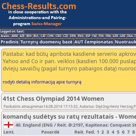
Logged on: Gast
Arabic
ARM
AZE
BIH
BUL
CAT
CHN
CRO
CZE
DEN
ENG
ESP
FAI
FIN
FRA
GER
GRE
INA
I
Pradinis
Turnyrų duomenų bazė
AUT čempionatas
Nuotrau
Pastaba: kad būtų apribota kasdienė serverio apkrov
Yahoo and Co ir pan. veiklos (kasdien 100.000 puslap
dviejų savaičių (pagal turnyro pabaigos datą) nuorod
rodyti detalią informaciją apie turnyrą
41st Chess Olympiad 2014 Women
Paskutinis atnaujinimas14.08.2014 17:15:32, Autorius: Dipl.Ing.Heinz Herz
komandų sudėtys su ratų rezultatais - Wom
40. England (ENG / Reit. Ø:2197, Kapitonas: Conquest Stu
Lent.
Pavardė
Reit.
Fed.
1
2
3
4
5
6
7
8