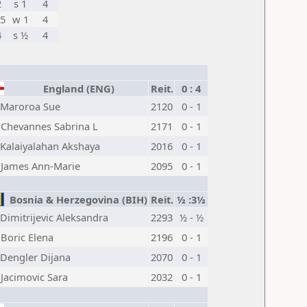
2
s 1
4
,5
w 1
4
4
s ½
4
England (ENG)
Reit.
0 : 4
Maroroa Sue
2120
0 - 1
Chevannes Sabrina L
2171
0 - 1
Kalaiyalahan Akshaya
2016
0 - 1
James Ann-Marie
2095
0 - 1
Bosnia & Herzegovina (BIH)
Reit.
½ :3½
Dimitrijevic Aleksandra
2293
½ - ½
Boric Elena
2196
0 - 1
Dengler Dijana
2070
0 - 1
Jacimovic Sara
2032
0 - 1