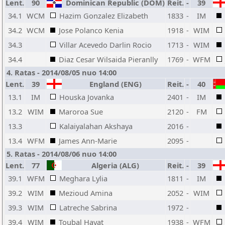
Lent.
90
Dominican Republic (DOM)
Reit.
-
39
34.1
WCM
Hazim Gonzalez Elizabeth
1833
-
IM
34.2
WCM
Jose Polanco Kenia
1918
-
WIM
34.3
Villar Acevedo Darlin Rocio
1713
-
WIM
34.4
Diaz Cesar Wilsaida Pieranlly
1769
-
WFM
4. Ratas - 2014/08/05 nuo 14:00
Lent.
39
England (ENG)
Reit.
-
40
13.1
IM
Houska Jovanka
2401
-
IM
13.2
WIM
Maroroa Sue
2120
-
FM
13.3
Kalaiyalahan Akshaya
2016
-
13.4
WFM
James Ann-Marie
2095
-
5. Ratas - 2014/08/06 nuo 14:00
Lent.
77
Algeria (ALG)
Reit.
-
39
39.1
WFM
Meghara Lylia
1811
-
IM
39.2
WIM
Mezioud Amina
2052
-
WIM
39.3
WIM
Latreche Sabrina
1972
-
39.4
WIM
Toubal Hayat
1938
-
WFM