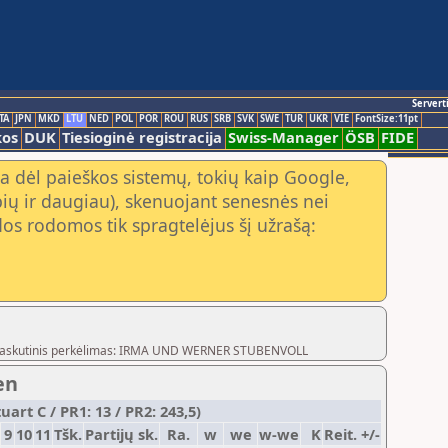
Servert
TA
JPN
MKD
LTU
NED
POL
POR
ROU
RUS
SRB
SVK
SWE
TUR
UKR
VIE
FontSize:11pt
kos
DUK
Tiesioginė registracija
Swiss-Manager
ÖSB
FIDE
a dėl paieškos sistemų, tokių kaip Google,
ių ir daugiau), skenuojant senesnės nei
os rodomos tik spragtelėjus šį užrašą:
og,Paskutinis perkėlimas: IRMA UND WERNER STUBENVOLL
en
art C / PR1: 13 / PR2: 243,5)
9
10
11
Tšk.
Partijų sk.
Ra.
w
we
w-we
K
Reit. +/-