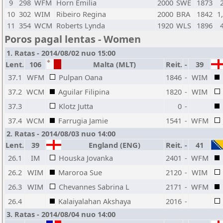
9
298
WFM
Horn Emilia
2000
SWE
1873
10
302
WIM
Ribeiro Regina
2000
BRA
1842
1
11
354
WCM
Roberts Lynda
1920
WLS
1896
Poros pagal lentas - Women
1. Ratas - 2014/08/02 nuo 15:00
Lent.
106
Malta (MLT)
Reit.
-
39
37.1
WFM
Pulpan Oana
1846
-
WIM
37.2
WCM
Aguilar Filipina
1820
-
WIM
37.3
Klotz Jutta
0
-
37.4
WCM
Farrugia Jamie
1541
-
WFM
2. Ratas - 2014/08/03 nuo 14:00
Lent.
39
England (ENG)
Reit.
-
41
26.1
IM
Houska Jovanka
2401
-
WFM
26.2
WIM
Maroroa Sue
2120
-
WIM
26.3
WIM
Chevannes Sabrina L
2171
-
WFM
26.4
Kalaiyalahan Akshaya
2016
-
3. Ratas - 2014/08/04 nuo 14:00