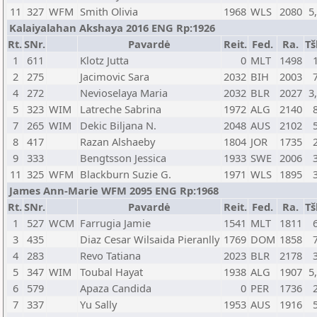
11
327
WFM
Smith Olivia
1968
WLS
2080
5
Kalaiyalahan Akshaya 2016 ENG Rp:1926
Rt.
SNr.
Pavardė
Reit.
Fed.
Ra.
Tš
1
611
Klotz Jutta
0
MLT
1498
2
275
Jacimovic Sara
2032
BIH
2003
4
272
Nevioselaya Maria
2032
BLR
2027
3
5
323
WIM
Latreche Sabrina
1972
ALG
2140
7
265
WIM
Dekic Biljana N.
2048
AUS
2102
8
417
Razan Alshaeby
1804
JOR
1735
9
333
Bengtsson Jessica
1933
SWE
2006
11
325
WFM
Blackburn Suzie G.
1971
WLS
1895
James Ann-Marie WFM 2095 ENG Rp:1968
Rt.
SNr.
Pavardė
Reit.
Fed.
Ra.
Tš
1
527
WCM
Farrugia Jamie
1541
MLT
1811
3
435
Diaz Cesar Wilsaida Pieranlly
1769
DOM
1858
4
283
Revo Tatiana
2023
BLR
2178
5
347
WIM
Toubal Hayat
1938
ALG
1907
5
6
579
Apaza Candida
0
PER
1736
7
337
Yu Sally
1953
AUS
1916