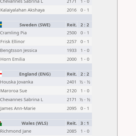
Chevannes Sabrina L
2171
1 - 0
Kalaiyalahan Akshaya
2016
0 - 1
Sweden (SWE)
Reit.
2 : 2
Cramling Pia
2500
0 - 1
Frisk Ellinor
2257
0 - 1
Bengtsson Jessica
1933
1 - 0
Horn Emilia
2000
1 - 0
England (ENG)
Reit.
2 : 2
Houska Jovanka
2401
½ - ½
Maroroa Sue
2120
1 - 0
Chevannes Sabrina L
2171
½ - ½
James Ann-Marie
2095
0 - 1
Wales (WLS)
Reit.
3 : 1
Richmond Jane
2085
1 - 0