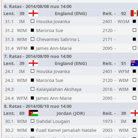
6. Ratas - 2014/08/08 nuo 14:00
Lent.
39
England (ENG)
Reit.
-
92
31.1
IM
Houska Jovanka
2401
-
WGM
31.2
WIM
Maroroa Sue
2120
-
31.3
WIM
Chevannes Sabrina L
2171
-
31.4
WFM
James Ann-Marie
2095
-
7. Ratas - 2014/08/09 nuo 14:00
Lent.
39
England (ENG)
Reit.
-
51
24.1
IM
Houska Jovanka
2401
-
WFM
24.2
WIM
Maroroa Sue
2120
-
WIM
24.3
Kalaiyalahan Akshaya
2016
-
WIM
24.4
WFM
James Ann-Marie
2095
-
8. Ratas - 2014/08/10 nuo 14:00
Lent.
69
Jordan (JOR)
Reit.
-
39
30.1
WIM
Dahdal Lougain
1973
-
IM
30.2
WIM
Fuad Kamel Jamaliah Natalie
2003
-
WIM