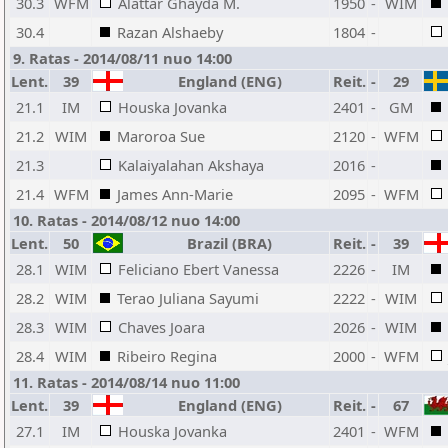
30.3
WFM
Alattar Ghayda M.
1950
-
WIM
30.4
Razan Alshaeby
1804
-
9. Ratas - 2014/08/11 nuo 14:00
Lent.
39
England (ENG)
Reit.
-
29
21.1
IM
Houska Jovanka
2401
-
GM
21.2
WIM
Maroroa Sue
2120
-
WFM
21.3
Kalaiyalahan Akshaya
2016
-
21.4
WFM
James Ann-Marie
2095
-
WFM
10. Ratas - 2014/08/12 nuo 14:00
Lent.
50
Brazil (BRA)
Reit.
-
39
28.1
WIM
Feliciano Ebert Vanessa
2226
-
IM
28.2
WIM
Terao Juliana Sayumi
2222
-
WIM
28.3
WIM
Chaves Joara
2026
-
WIM
28.4
WIM
Ribeiro Regina
2000
-
WFM
11. Ratas - 2014/08/14 nuo 11:00
Lent.
39
England (ENG)
Reit.
-
67
27.1
IM
Houska Jovanka
2401
-
WFM