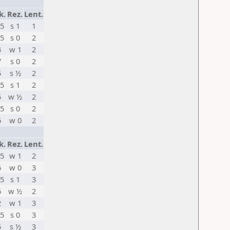
k.
Rez.
Lent.
,5
s 1
1
,5
s 0
2
4
w 1
2
7
s 0
2
5
s ½
2
,5
s 1
2
5
w ½
2
,5
s 0
2
6
w 0
2
k.
Rez.
Lent.
,5
w 1
2
6
w 0
3
,5
s 1
3
6
w ½
2
2
w 1
3
,5
s 0
3
5
s ½
3