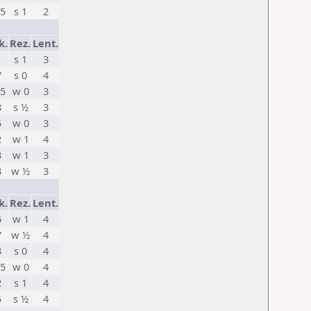
,5
s 1
2
k.
Rez.
Lent.
1
s 1
3
7
s 0
4
,5
w 0
3
8
s ½
3
5
w 0
3
2
w 1
4
3
w 1
3
3
w ½
3
k.
Rez.
Lent.
6
w 1
4
7
w ½
4
3
s 0
4
,5
w 0
4
2
s 1
4
5
s ½
4