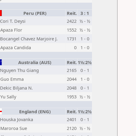
Peru (PER)
Reit.
3 : 1
Cori T. Deysi
2422
½ - ½
Apaza Flor
1552
½ - ½
Bocangel Chavez Marjoire J.
1731
1 - 0
Apaza Candida
0
1 - 0
Australia (AUS)
Reit.
1½:2½
Nguyen Thu Giang
2165
0 - 1
Guo Emma
2044
1 - 0
Dekic Biljana N.
2048
0 - 1
Yu Sally
1953
½ - ½
England (ENG)
Reit.
1½:2½
Houska Jovanka
2401
0 - 1
Maroroa Sue
2120
½ - ½