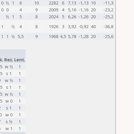
0
½
1
6
10
2282
6
7,13
-1,13
10
-11,3
0
0
4
9
2009
4
5,16
-1,16
20
-23,2
½
1
5
8
2024
5
6,26
-1,26
20
-25,2
1
½
4
8
1926
3
3,92
-0,92
40
-36,8
1
1
½
5,5
9
1968
4,5
5,78
-1,28
20
-25,6
k.
Rez.
Lent.
,5
w ½
1
,5
s 1
1
9
w ½
1
,5
s 1
1
,5
w ½
1
,5
w 0
1
2
s 1
1
0
w 0
1
7
s ½
1
6
w 1
1