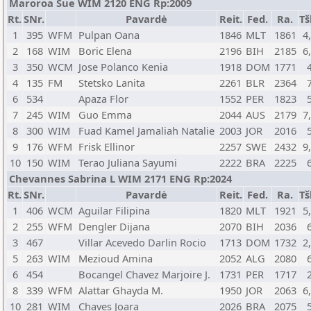
Maroroa Sue WIM 2120 ENG Rp:2009
Rt.
SNr.
Pavardė
Reit.
Fed.
Ra.
Tš
1
395
WFM
Pulpan Oana
1846
MLT
1861
4
2
168
WIM
Boric Elena
2196
BIH
2185
6
3
350
WCM
Jose Polanco Kenia
1918
DOM
1771
4
135
FM
Stetsko Lanita
2261
BLR
2364
6
534
Apaza Flor
1552
PER
1823
7
245
WIM
Guo Emma
2044
AUS
2179
7
8
300
WIM
Fuad Kamel Jamaliah Natalie
2003
JOR
2016
9
176
WFM
Frisk Ellinor
2257
SWE
2432
9
10
150
WIM
Terao Juliana Sayumi
2222
BRA
2225
Chevannes Sabrina L WIM 2171 ENG Rp:2024
Rt.
SNr.
Pavardė
Reit.
Fed.
Ra.
Tš
1
406
WCM
Aguilar Filipina
1820
MLT
1921
5
2
255
WFM
Dengler Dijana
2070
BIH
2036
3
467
Villar Acevedo Darlin Rocio
1713
DOM
1732
2
5
263
WIM
Mezioud Amina
2052
ALG
2080
6
454
Bocangel Chavez Marjoire J.
1731
PER
1717
8
339
WFM
Alattar Ghayda M.
1950
JOR
2063
6
10
281
WIM
Chaves Joara
2026
BRA
2075