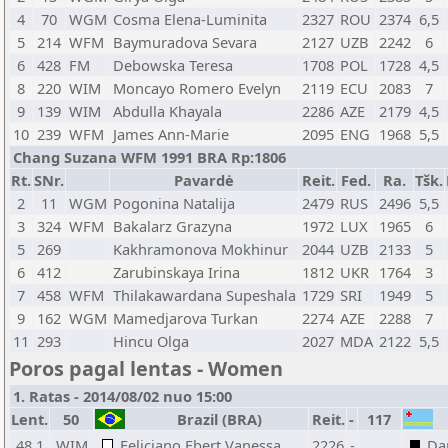
4
70
WGM
Cosma Elena-Luminita
2327
ROU
2374
6,5
5
214
WFM
Baymuradova Sevara
2127
UZB
2242
6
6
428
FM
Debowska Teresa
1708
POL
1728
4,5
8
220
WIM
Moncayo Romero Evelyn
2119
ECU
2083
7
9
139
WIM
Abdulla Khayala
2286
AZE
2179
4,5
10
239
WFM
James Ann-Marie
2095
ENG
1968
5,5
Chang Suzana WFM 1991 BRA Rp:1806
Rt.
SNr.
Pavardė
Reit.
Fed.
Ra.
Tšk.
2
11
WGM
Pogonina Natalija
2479
RUS
2496
5,5
3
324
WFM
Bakalarz Grazyna
1972
LUX
1965
6
5
269
Kakhramonova Mokhinur
2044
UZB
2133
5
6
412
Zarubinskaya Irina
1812
UKR
1764
3
7
458
WFM
Thilakawardana Supeshala
1729
SRI
1949
5
9
162
WGM
Mamedjarova Turkan
2274
AZE
2288
7
11
293
Hincu Olga
2027
MDA
2122
5,5
Poros pagal lentas - Women
1. Ratas - 2014/08/02 nuo 15:00
Lent.
50
Brazil (BRA)
Reit.
-
117
48.1
WIM
Feliciano Ebert Vanessa
2226
-
Da