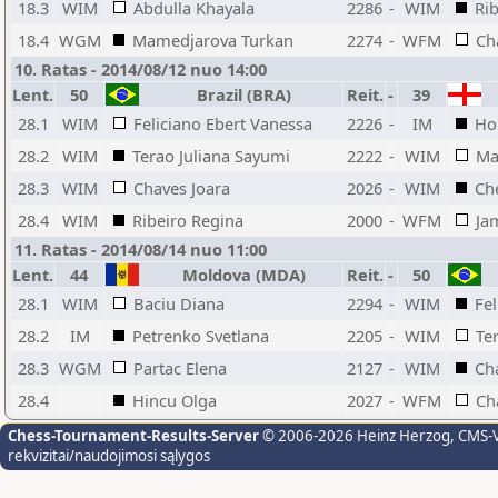
18.3
WIM
Abdulla Khayala
2286
-
WIM
Ri
18.4
WGM
Mamedjarova Turkan
2274
-
WFM
Ch
10. Ratas - 2014/08/12 nuo 14:00
Lent.
50
Brazil (BRA)
Reit.
-
39
28.1
WIM
Feliciano Ebert Vanessa
2226
-
IM
Ho
28.2
WIM
Terao Juliana Sayumi
2222
-
WIM
Ma
28.3
WIM
Chaves Joara
2026
-
WIM
Ch
28.4
WIM
Ribeiro Regina
2000
-
WFM
Ja
11. Ratas - 2014/08/14 nuo 11:00
Lent.
44
Moldova (MDA)
Reit.
-
50
28.1
WIM
Baciu Diana
2294
-
WIM
Fel
28.2
IM
Petrenko Svetlana
2205
-
WIM
Te
28.3
WGM
Partac Elena
2127
-
WIM
Ch
28.4
Hincu Olga
2027
-
WFM
Ch
Chess-Tournament-Results-Server
© 2006-2026 Heinz Herzog
, CMS-
rekvizitai/naudojimosi sąlygos