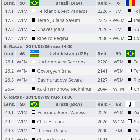
Lent.
50
Brazil (BRA)
Reit.
-
6
17.1
WIM
Feliciano Ebert Vanessa
2226
-
IM
Foi
17.2
WIM
Terao Juliana Sayumi
2222
-
WGM
L'a
17.3
WIM
Chaves Joara
2026
-
IM
Bu
17.4
WIM
Ribeiro Regina
2000
-
WGM
Co
5. Ratas - 2014/08/06 nuo 14:00
Lent.
46
Uzbekistan (UZB)
Reit.
-
50
26.1
WFM
Kurbonboeva Sarvinoz
2228
-
WIM
Fel
26.2
WFM
Gevorgyan Irina
2141
-
WIM
Te
26.3
WFM
Baymuradova Sevara
2127
-
WIM
Ri
26.4
Kakhramonova Mokhinur
2044
-
WFM
Ch
6. Ratas - 2014/08/08 nuo 14:00
Lent.
50
Brazil (BRA)
Reit.
-
68
49.1
WIM
Feliciano Ebert Vanessa
2226
-
WIM
Zs
49.2
WIM
Chaves Joara
2026
-
WCM
St
49.3
WIM
Ribeiro Regina
2000
-
FM
De
49.4
WFM
Chang Suzana
1991
-
Za