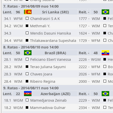
7. Ratas - 2014/08/09 nuo 14:00
Lent.
96
Sri Lanka (SRI)
Reit.
-
50
34.1
WFM
Chandrasiri S A K
1777
-
WIM
Fel
34.2
WCM
Methmali Y.
1727
-
WIM
Te
34.3
Mendis Dasuni Hansika
1624
-
WIM
Ch
34.4
WFM
Thilakawardana Supeshala
1729
-
WFM
Ch
8. Ratas - 2014/08/10 nuo 14:00
Lent.
50
Brazil (BRA)
Reit.
-
48
28.1
WIM
Feliciano Ebert Vanessa
2226
-
WGM
He
28.2
WIM
Terao Juliana Sayumi
2222
-
WFM
Bo
28.3
WIM
Chaves Joara
2026
-
WFM
Ro
28.4
WIM
Ribeiro Regina
2000
-
WIM
Mo
9. Ratas - 2014/08/11 nuo 14:00
Lent.
22
Azerbaijan (AZE)
Reit.
-
50
18.1
WGM
Mamedjarova Zeinab
2229
-
WIM
Fel
18.2
WGM
Mammadova Gulnar
2334
-
WIM
Te