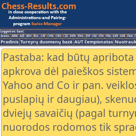
Logged on: Gast
Arabic
ARM
AZE
BIH
BUL
CAT
CHN
CRO
CZE
DEN
ENG
ESP
FAI
FIN
FRA
GER
GRE
INA
I
Pradinis
Turnyrų duomenų bazė
AUT čempionatas
Nuotrau
Pastaba: kad būtų apribota
apkrova dėl paieškos sistem
Yahoo and Co ir pan. veiklo
puslapių ir daugiau), skenu
dviejų savaičių (pagal turn
nuorodos rodomos tik sprag