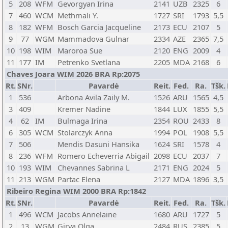
5
208
WFM
Gevorgyan Irina
2141
UZB
2325
6
7
460
WCM
Methmali Y.
1727
SRI
1793
5,5
8
182
WFM
Bosch Garcia Jacqueline
2173
ECU
2107
5
9
77
WGM
Mammadova Gulnar
2334
AZE
2365
7,5
10
198
WIM
Maroroa Sue
2120
ENG
2009
4
11
177
IM
Petrenko Svetlana
2205
MDA
2168
6
Chaves Joara WIM 2026 BRA Rp:2075
Rt.
SNr.
Pavardė
Reit.
Fed.
Ra.
Tšk.
1
536
Arbona Avila Zaily M.
1526
ARU
1565
4,5
3
409
Kremer Nadine
1844
LUX
1855
5,5
4
62
IM
Bulmaga Irina
2354
ROU
2433
8
6
305
WCM
Stolarczyk Anna
1994
POL
1908
5,5
7
506
Mendis Dasuni Hansika
1624
SRI
1578
4
8
236
WFM
Romero Echeverria Abigail
2098
ECU
2037
7
10
193
WIM
Chevannes Sabrina L
2171
ENG
2024
5
11
213
WGM
Partac Elena
2127
MDA
1896
3,5
Ribeiro Regina WIM 2000 BRA Rp:1842
Rt.
SNr.
Pavardė
Reit.
Fed.
Ra.
Tšk.
1
496
WCM
Jacobs Annelaine
1680
ARU
1727
5
2
13
WGM
Girya Olga
2484
RUS
2385
5