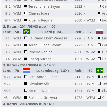
48.2
WIM
Terao Juliana Sayumi
2222
-
Ca
48.3
WIM
Chaves Joara
2026
-
Arb
48.4
WIM
Ribeiro Regina
2000
-
WCM
Ja
2. Ratas - 2014/08/03 nuo 14:00
Lent.
50
Brazil (BRA)
Reit.
-
2
3.1
WIM
Feliciano Ebert Vanessa
2226
-
GM
La
3.2
WIM
Terao Juliana Sayumi
2222
-
GM
Gu
3.3
WIM
Ribeiro Regina
2000
-
WGM
Gi
3.4
WFM
Chang Suzana
1991
-
WGM
Po
3. Ratas - 2014/08/04 nuo 14:00
Lent.
70
Luxembourg (LUX)
Reit.
-
50
43.1
WIM
Steil-Antoni Fiona
2112
-
WIM
Fel
43.2
Biryukov Alice
1941
-
WIM
Te
43.3
Kremer Nadine
1844
-
WIM
Ch
43.4
WFM
Bakalarz Grazyna
1972
-
WFM
Ch
4. Ratas - 2014/08/05 nuo 14:00