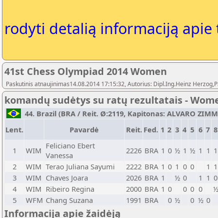
rodyti detalią informaciją apie
41st Chess Olympiad 2014 Women
Paskutinis atnaujinimas14.08.2014 17:15:32, Autorius: Dipl.Ing.Heinz Herz
komandų sudėtys su ratų rezultatais - Wom
44. Brazil (BRA / Reit. Ø:2119, Kapitonas: ALVARO ZIMM
Lent.
Pavardė
Reit.
Fed.
1
2
3
4
5
6
7
8
Feliciano Ebert
1
WIM
2226
BRA
1
0
½
1
½
1
1
1
Vanessa
2
WIM
Terao Juliana Sayumi
2222
BRA
1
0
1
0
0
1
1
3
WIM
Chaves Joara
2026
BRA
1
½
0
1
1
0
4
WIM
Ribeiro Regina
2000
BRA
1
0
0
0
0
5
WFM
Chang Suzana
1991
BRA
0
½
0
½
0
Informacija apie žaidėją