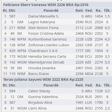
Feliciano Ebert Vanessa WIM 2226 BRA Rp:2310
Rt.
SNr.
Pavardė
Reit.
Fed.
Ra.
Tšk.
1
587
Dania Manuelle S.
0
ARU
1454
1,5
2
5
GM
Lagno Kateryna
2540
RUS
2524
6
3
211
WIM
Steil-Antoni Fiona
2112
LUX
2068
4,5
4
49
IM
Foisor Cristina-Adela
2404
ROU
2352
5
5
146
WFM
Kurbonboeva Sarvinoz
2228
UZB
2234
4,5
6
128
WIM
Zsiltzova-Lisenko Lubov
2262
UKR
2127
6
7
429
WFM
Chandrasiri S A K
1777
SRI
1934
4
8
173
WGM
Heredia Serrano Carla
2168
ECU
2059
3,5
9
142
WGM
Mamedjarova Zeinab
2229
AZE
2274
5,5
10
39
IM
Houska Jovanka
2401
ENG
2282
6
11
110
WIM
Baciu Diana
2294
MDA
2128
5
Terao Juliana Sayumi WIM 2222 BRA Rp:2225
Rt.
SNr.
Pavardė
Reit.
Fed.
Ra.
Tšk.
1
584
Caton Stacey
0
ARU
1528
3,5
2
12
GM
Gunina Valentina
2524
RUS
2651
8
3
367
Biryukov Alice
1941
LUX
1790
3
4
31
WGM
L'ami Alina
2446
ROU
2155
2,5