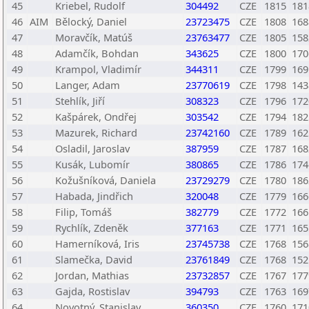
45
Kriebel, Rudolf
304492
CZE
1815
181
46
AIM
Bělocký, Daniel
23723475
CZE
1808
168
47
Moravčík, Matúš
23763477
CZE
1805
158
48
Adamčík, Bohdan
343625
CZE
1800
170
49
Krampol, Vladimír
344311
CZE
1799
169
50
Langer, Adam
23770619
CZE
1798
143
51
Stehlík, Jiří
308323
CZE
1796
172
52
Kašpárek, Ondřej
303542
CZE
1794
182
53
Mazurek, Richard
23742160
CZE
1789
162
54
Osladil, Jaroslav
387959
CZE
1787
168
55
Kusák, Lubomír
380865
CZE
1786
174
56
Kožušníková, Daniela
23729279
CZE
1780
186
57
Habada, Jindřich
320048
CZE
1779
166
58
Filip, Tomáš
382779
CZE
1772
166
59
Rychlík, Zdeněk
377163
CZE
1771
165
60
Hamerníková, Iris
23745738
CZE
1768
156
61
Slamečka, David
23761849
CZE
1768
152
62
Jordan, Mathias
23732857
CZE
1767
177
63
Gajda, Rostislav
394793
CZE
1763
169
64
Novotný, Stanislav
360350
CZE
1760
171