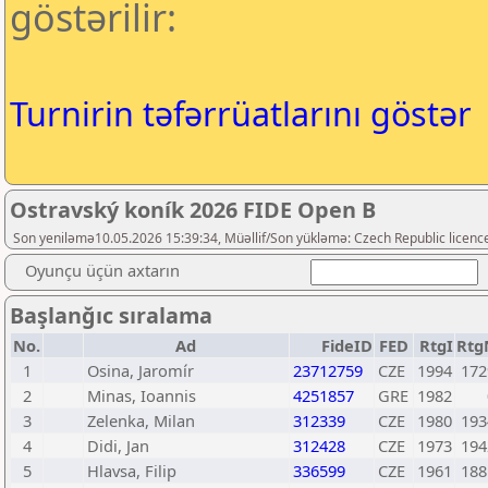
göstərilir:
Turnirin təfərrüatlarını göstər
Ostravský koník 2026 FIDE Open B
Son yeniləmə10.05.2026 15:39:34, Müəllif/Son yükləmə: Czech Republic licenc
Oyunçu üçün axtarın
Başlanğıc sıralama
No.
Ad
FideID
FED
RtgI
Rtg
1
Osina, Jaromír
23712759
CZE
1994
172
2
Minas, Ioannis
4251857
GRE
1982
3
Zelenka, Milan
312339
CZE
1980
193
4
Didi, Jan
312428
CZE
1973
194
5
Hlavsa, Filip
336599
CZE
1961
188