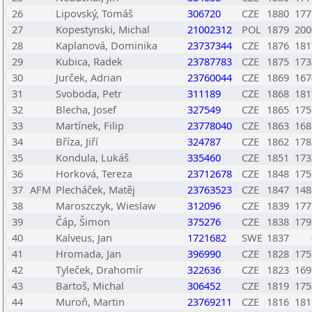
26
Lipovský, Tomáš
306720
CZE
1880
177
27
Kopestynski, Michal
21002312
POL
1879
200
28
Kaplanová, Dominika
23737344
CZE
1876
181
29
Kubica, Radek
23787783
CZE
1875
173
30
Jurček, Adrian
23760044
CZE
1869
167
31
Svoboda, Petr
311189
CZE
1868
181
32
Blecha, Josef
327549
CZE
1865
175
33
Martínek, Filip
23778040
CZE
1863
168
34
Bříza, Jiří
324787
CZE
1862
178
35
Kondula, Lukáš
335460
CZE
1851
173
36
Horková, Tereza
23712678
CZE
1848
175
37
AFM
Plecháček, Matěj
23763523
CZE
1847
148
38
Maroszczyk, Wieslaw
312096
CZE
1839
177
39
Čáp, Šimon
375276
CZE
1838
179
40
Kalveus, Jan
1721682
SWE
1837
41
Hromada, Jan
396990
CZE
1828
175
42
Tyleček, Drahomír
322636
CZE
1823
169
43
Bartoš, Michal
306452
CZE
1819
175
44
Muroň, Martin
23769211
CZE
1816
181