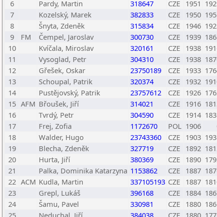
6
Pardy, Martin
318647
CZE
1951
192
7
Kozelský, Marek
382833
CZE
1950
195
8
Šnyta, Zdeněk
315834
CZE
1946
192
9
FM
Čempel, Jaroslav
300730
CZE
1939
186
10
Kvíčala, Miroslav
320161
CZE
1938
191
11
Vysoglad, Petr
304310
CZE
1938
187
12
Gřešek, Oskar
23750189
CZE
1933
176
13
Schoupal, Patrik
320374
CZE
1932
191
14
Pustějovský, Patrik
23757612
CZE
1926
176
15
AFM
Břoušek, Jiří
314021
CZE
1916
181
16
Tvrdý, Petr
304590
CZE
1914
183
17
Frej, Zofia
1172670
POL
1906
18
Walder, Hugo
23743360
CZE
1903
193
19
Blecha, Zdeněk
327719
CZE
1892
181
20
Hurta, Jiří
380369
CZE
1890
179
21
Palka, Dominika Katarzyna
1153862
CZE
1887
187
22
ACM
Kudla, Martin
337105193
CZE
1887
181
23
Grepl, Lukáš
396168
CZE
1884
186
24
Šamu, Pavel
330981
CZE
1880
186
25
Neduchal, Jiří
384038
CZE
1880
177