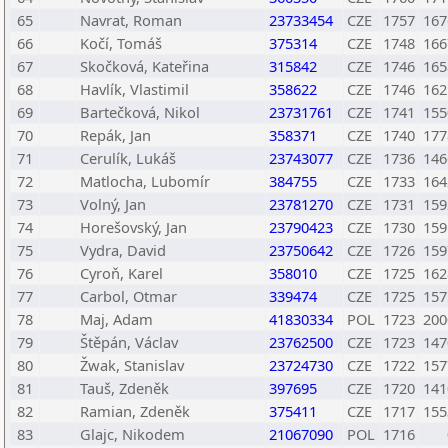
65
Navrat, Roman
23733454
CZE
1757
167
66
Kočí, Tomáš
375314
CZE
1748
166
67
Skočková, Kateřina
315842
CZE
1746
165
68
Havlík, Vlastimil
358622
CZE
1746
162
69
Bartečková, Nikol
23731761
CZE
1741
155
70
Repák, Jan
358371
CZE
1740
177
71
Cerulík, Lukáš
23743077
CZE
1736
146
72
Matlocha, Lubomír
384755
CZE
1733
164
73
Volný, Jan
23781270
CZE
1731
159
74
Horešovský, Jan
23790423
CZE
1730
159
75
Vydra, David
23750642
CZE
1726
159
76
Cyroň, Karel
358010
CZE
1725
162
77
Carbol, Otmar
339474
CZE
1725
157
78
Maj, Adam
41830334
POL
1723
200
79
Štěpán, Václav
23762500
CZE
1723
147
80
Žwak, Stanislav
23724730
CZE
1722
157
81
Tauš, Zdeněk
397695
CZE
1720
141
82
Ramian, Zdeněk
375411
CZE
1717
155
83
Glajc, Nikodem
21067090
POL
1716