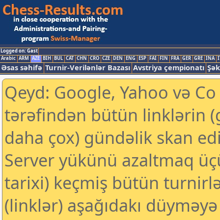
Logged on: Gast
Arabic
ARM
AZE
BIH
BUL
CAT
CHN
CRO
CZE
DEN
ENG
ESP
FAI
FIN
FRA
GER
GRE
INA
I
Əsas səhifə
Turnir-Verilənlər Bazası
Avstriya çempionatı
Şək
Qeyd: Google, Yahoo və Co k
tərəfindən bütün linklərin 
daha çox) gündəlik skan edil
Server yükünü azaltmaq üç
tarixi) keçmiş bütün turnirl
(linklər) aşağıdakı düyməyə