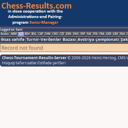
Logged on: Gast
Arabic
ARM
AZE
BIH
BUL
CAT
CHN
CRO
CZE
DEN
ENG
ESP
FAI
FIN
FRA
GER
GRE
INA
I
Əsas səhifə
Turnir-Verilənlər Bazası
Avstriya çempionatı
Şək
Record not found
Chess-Tournament-Results-Server
© 2006-2026 Heinz Herzog
, CMS-
Hüquqi təfərrüatlar/İstifadə şərtləri