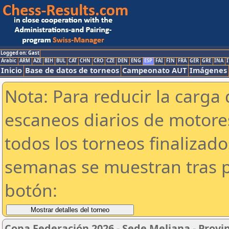
Logged on: Gast
Arabic
ARM
AZE
BIH
BUL
CAT
CHN
CRO
CZE
DEN
ENG
ESP
FAI
FIN
FRA
GER
GRE
INA
I
Inicio
Base de datos de torneos
Campeonato AUT
Imágenes
Nota: Para reducir la carga 
escaneos diarios de motor
todos los torneos finalizad
semanas se muestran tras p
botón:
Copa Federación 2026 - Sede Meliana - Provin