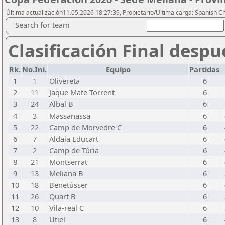
Última actualización11.05.2026 18:27:39, Propietario/Última carga: Spanish C
Search for team
Clasificación Final despu
Rk.
No.Ini.
Equipo
Partidas
1
1
Olivereta
6
2
11
Jaque Mate Torrent
6
3
24
Albal B
6
4
3
Massanassa
6
5
22
Camp de Morvedre C
6
6
7
Aldaia Educart
6
7
2
Camp de Túria
6
8
21
Montserrat
6
9
13
Meliana B
6
10
18
Benetússer
6
11
26
Quart B
6
12
10
Vila-real C
6
13
8
Utiel
6