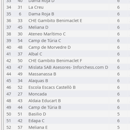
33
40
Dama Roja D
6
34
31
La Creu
6
35
6
Dama Roja B
6
36
33
CHE Gambito Benimaclet E
6
37
45
Meliana D
6
38
30
Ateneo Marítimo C
6
39
54
Camp de Túria C
6
40
48
Camp de Morvedre D
6
41
37
Albal C
6
42
50
CHE Gambito Benimaclet F
6
43
47
Mislata SAB Asesores- Inforchess.com D
6
44
49
Massanassa B
6
45
34
Alaquas B
6
46
52
Escola Escacs Castellò B
6
47
27
Moncada
6
48
43
Aldaia Educart B
6
49
44
Camp de Túria B
6
50
51
Basilio D
5
51
42
Edapa C
6
52
57
Meliana E
5