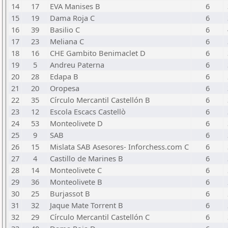
14
17
EVA Manises B
6
15
19
Dama Roja C
6
16
39
Basilio C
6
17
23
Meliana C
6
18
16
CHE Gambito Benimaclet D
6
19
5
Andreu Paterna
6
20
28
Edapa B
6
21
20
Oropesa
6
22
35
Círculo Mercantil Castellón B
6
23
12
Escola Escacs Castellò
6
24
53
Monteolivete D
6
25
9
SAB
6
26
15
Mislata SAB Asesores- Inforchess.com C
6
27
4
Castillo de Marines B
6
28
14
Monteolivete C
6
29
36
Monteolivete B
6
30
25
Burjassot B
6
31
32
Jaque Mate Torrent B
6
32
29
Círculo Mercantil Castellón C
6