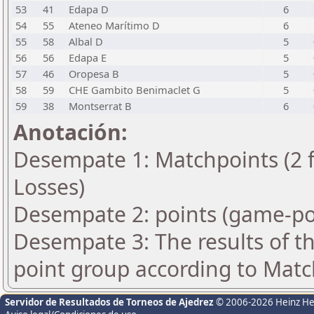
53
41
Edapa D
6
54
55
Ateneo Marítimo D
6
55
58
Albal D
5
56
56
Edapa E
5
57
46
Oropesa B
5
58
59
CHE Gambito Benimaclet G
5
59
38
Montserrat B
6
Anotación:
Desempate 1: Matchpoints (2 fo
Losses)
Desempate 2: points (game-po
Desempate 3: The results of t
point group according to Matc
Servidor de Resultados de Torneos de Ajedrez
© 2006-2026 Heinz H