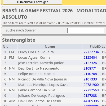
BRASÍLIA GAME FESTIVAL 2026 - MODALIDA
ABSOLUTO
Die Seite wurde zuletzt aktualisiert am 17.05.2026 22:28:11, Ersteller/Letzte
Suche nach Spieler
Startrangliste
Nr.
Name
FideID
La
1
FM
Luigy Lira De Siqueira
22722734
B
2
FM
Lucas Aguiar Cunha
2125404
B
3
Jose Ferreira Azevedo Junior
2127326
B
4
NM
Davi Da Silva Nascimento
2108771
B
5
Felipe Botelho Rabello
2110768
B
6
NM
Ricardo De Villa Nova Japiassu
2107333
B
7
Matheus Henrique Lopes Xavier
22781900
B
8
NM
Fabio Campos Da Silva
22712569
B
9
Julliano De Araujo Rodrigues
2127288
B
10
AIM
Davi Dos Santos De Fassio
44705395
B