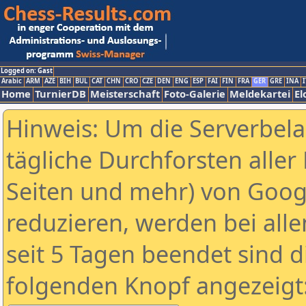
Logged on: Gast
Arabic
ARM
AZE
BIH
BUL
CAT
CHN
CRO
CZE
DEN
ENG
ESP
FAI
FIN
FRA
GER
GRE
INA
I
Home
TurnierDB
Meisterschaft
Foto-Galerie
Meldekartei
El
Hinweis: Um die Serverbel
tägliche Durchforsten aller 
Seiten und mehr) von Goog
reduzieren, werden bei alle
seit 5 Tagen beendet sind d
folgenden Knopf angezeigt