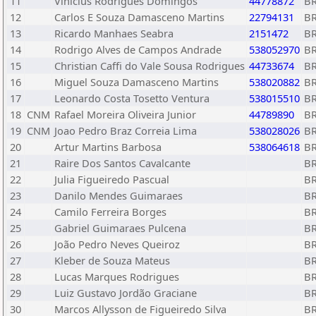
11
Vinicius Rodrigues Domingos
44778872
B
12
Carlos E Souza Damasceno Martins
22794131
B
13
Ricardo Manhaes Seabra
2151472
B
14
Rodrigo Alves de Campos Andrade
538052970
B
15
Christian Caffi do Vale Sousa Rodrigues
44733674
B
16
Miguel Souza Damasceno Martins
538020882
B
17
Leonardo Costa Tosetto Ventura
538015510
B
18
CNM
Rafael Moreira Oliveira Junior
44789890
B
19
CNM
Joao Pedro Braz Correia Lima
538028026
B
20
Artur Martins Barbosa
538064618
B
21
Raire Dos Santos Cavalcante
B
22
Julia Figueiredo Pascual
B
23
Danilo Mendes Guimaraes
B
24
Camilo Ferreira Borges
B
25
Gabriel Guimaraes Pulcena
B
26
João Pedro Neves Queiroz
B
27
Kleber de Souza Mateus
B
28
Lucas Marques Rodrigues
B
29
Luiz Gustavo Jordão Graciane
B
30
Marcos Allysson de Figueiredo Silva
B