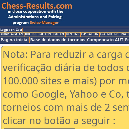
Logged on: Gast
Arabic
ARM
AZE
BIH
BUL
CAT
CHN
CRO
CZE
DEN
ENG
ESP
FAI
FIN
FRA
GER
GRE
INA
I
Pagina inicial
Base de dados de torneios
Campeonato AUT
F
Nota: Para reduzir a carga 
verificação diária de todos 
100.000 sites e mais) por 
como Google, Yahoo e Co, t
torneios com mais de 2 se
clicar no botão a seguir :