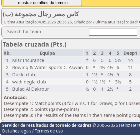
كاس مصر رجال مجموعة (ب)
Última Atualização04.05.2026 20:36:26, Criado por / Última atualização: Bad
Search for team
Tabela cruzada (Pts.)
Rk.
Equipa
1
2
3
4
5
Desp1
1
Misr Incurance
*
6
5
6
5½
14
2
Rowing & Water Sports C. Aswan
0
*
4½
4½
6
11
3
Dokki club
1
1½
*
4½
5
8
4
wadi degla club
0
1½
1½
*
3½
5
5
Bulaq Al Dakrour
½
0
1
2½
*
2
Anotação:
Desempate 1: Matchpoints (3 for wins, 1 for Draws, 0 for Losses
Desempate 2: points (game-points)
Desempate 3: The results of the teams in then same point grou
Servidor de resultados de torneio de xadrez
© 2006-2026 Heinz Her
Detalhes legais / Termos de uso