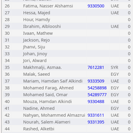
26
Fatima, Nasser Alshamsi
9330500
UAE
0
27
Hessa, Majed
UAE
0
28
Hour, Hamdy
0
29
Ibrahim, Alblooshi
UAE
0
30
Ivaan, Mathew
0
31
Jackson, Rejo
0
32
Jhanvi, Siju
0
33
Johan, Jinoy
0
34
Jori, Alward
0
35
Makhmalji, Asmaa.
7612281
SYR
0
36
Malak, Saeed
EGY
0
37
Mariam, Hamdan Saif Alkindi
9333509
UAE
0
38
Mohamed Farag, Ahmed
54258898
EGY
0
39
Mohamed Said, Omar
54289777
EGY
0
40
Mouza, Hamdan Alkindi
9330488
UAE
0
41
Nadine, Ahmed
EGY
0
42
Nahyan, Mohammed Almazrui
9331611
UAE
0
43
Nourah, Salem Alameri
9331395
UAE
0
44
Rashed, Alketbi
UAE
0