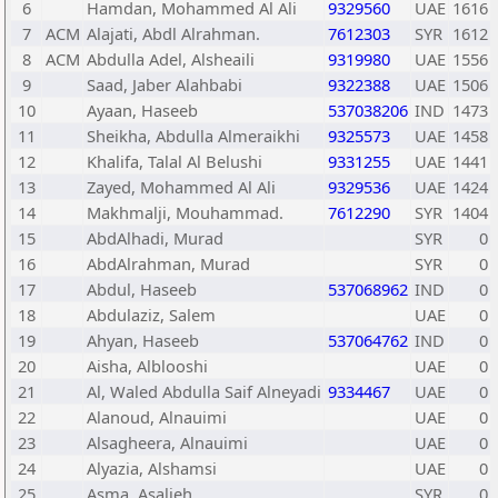
6
Hamdan, Mohammed Al Ali
9329560
UAE
1616
7
ACM
Alajati, Abdl Alrahman.
7612303
SYR
1612
8
ACM
Abdulla Adel, Alsheaili
9319980
UAE
1556
9
Saad, Jaber Alahbabi
9322388
UAE
1506
10
Ayaan, Haseeb
537038206
IND
1473
11
Sheikha, Abdulla Almeraikhi
9325573
UAE
1458
12
Khalifa, Talal Al Belushi
9331255
UAE
1441
13
Zayed, Mohammed Al Ali
9329536
UAE
1424
14
Makhmalji, Mouhammad.
7612290
SYR
1404
15
AbdAlhadi, Murad
SYR
0
16
AbdAlrahman, Murad
SYR
0
17
Abdul, Haseeb
537068962
IND
0
18
Abdulaziz, Salem
UAE
0
19
Ahyan, Haseeb
537064762
IND
0
20
Aisha, Alblooshi
UAE
0
21
Al, Waled Abdulla Saif Alneyadi
9334467
UAE
0
22
Alanoud, Alnauimi
UAE
0
23
Alsagheera, Alnauimi
UAE
0
24
Alyazia, Alshamsi
UAE
0
25
Asma, Asalieh
SYR
0