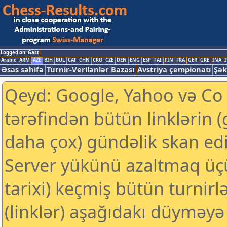
Logged on: Gast
Arabic
ARM
AZE
BIH
BUL
CAT
CHN
CRO
CZE
DEN
ENG
ESP
FAI
FIN
FRA
GER
GRE
INA
I
Əsas səhifə
Turnir-Verilənlər Bazası
Avstriya çempionatı
Şək
Qeyd: Google, Yahoo və Co k
tərəfindən bütün linklərin 
daha çox) gündəlik skan edil
Server yükünü azaltmaq üç
tarixi) keçmiş bütün turnirl
(linklər) aşağıdakı düyməyə