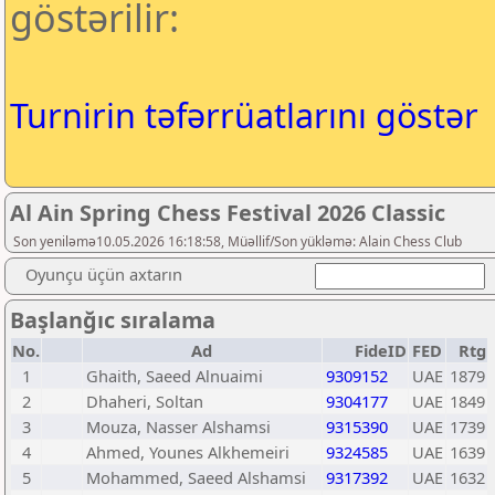
göstərilir:
Turnirin təfərrüatlarını göstər
Al Ain Spring Chess Festival 2026 Classic
Son yeniləmə10.05.2026 16:18:58, Müəllif/Son yükləmə: Alain Chess Club
Oyunçu üçün axtarın
Başlanğıc sıralama
No.
Ad
FideID
FED
Rtg
1
Ghaith, Saeed Alnuaimi
9309152
UAE
1879
2
Dhaheri, Soltan
9304177
UAE
1849
3
Mouza, Nasser Alshamsi
9315390
UAE
1739
4
Ahmed, Younes Alkhemeiri
9324585
UAE
1639
5
Mohammed, Saeed Alshamsi
9317392
UAE
1632