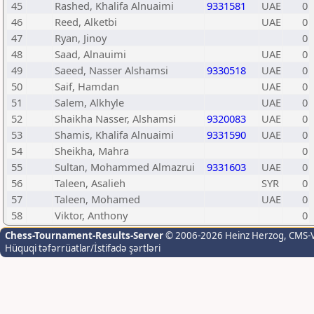
45
Rashed, Khalifa Alnuaimi
9331581
UAE
0
46
Reed, Alketbi
UAE
0
47
Ryan, Jinoy
0
48
Saad, Alnauimi
UAE
0
49
Saeed, Nasser Alshamsi
9330518
UAE
0
50
Saif, Hamdan
UAE
0
51
Salem, Alkhyle
UAE
0
52
Shaikha Nasser, Alshamsi
9320083
UAE
0
53
Shamis, Khalifa Alnuaimi
9331590
UAE
0
54
Sheikha, Mahra
0
55
Sultan, Mohammed Almazrui
9331603
UAE
0
56
Taleen, Asalieh
SYR
0
57
Taleen, Mohamed
UAE
0
58
Viktor, Anthony
0
Chess-Tournament-Results-Server
© 2006-2026 Heinz Herzog
, CMS-
Hüquqi təfərrüatlar/İstifadə şərtləri