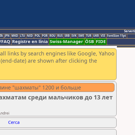
Servert
TA
JPN
MKD
LTU
NED
POL
POR
ROU
RUS
SRB
SVK
SWE
TUR
UKR
VIE
FontSize:11pt
/FAQ
Registre en línia
Swiss-Manager
ÖSB
FIDE
all links by search engines like Google, Yahoo
(end-date) are shown after clicking the
плине "шахматы" 1200 и больше
ахматам среди мальчиков до 13 лет
Andrei
Cerca