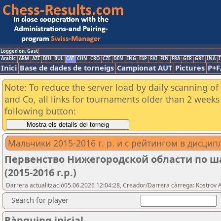
Logged on: Gast
Arabic
ARM
AZE
BIH
BUL
CAT
CHN
CRO
CZE
DEN
ENG
ESP
FAI
FIN
FRA
GER
GRE
INA
I
Inici
Base de dades de torneigs
Campionat AUT
Pictures
P+F
Note: To reduce the server load by daily scanning of 
and Co, all links for tournaments older than 2 weeks 
following button:
Мальчики 2015-2016 г. р. и с рейтингом в дисци
Первенство Нижегородской области по ш
(2015-2016 г.р.)
Darrera actualització05.06.2026 12:04:28, Creador/Darrera càrrega: Kostrov 
Search for player
Rànquing inicial