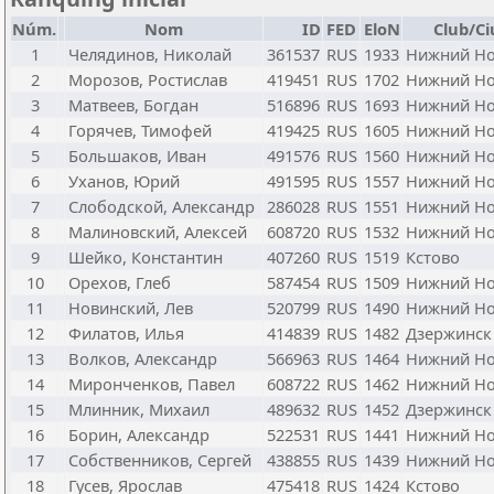
Núm.
Nom
ID
FED
EloN
Club/Ci
1
Челядинов, Николай
361537
RUS
1933
Нижний Но
2
Морозов, Ростислав
419451
RUS
1702
Нижний Но
3
Матвеев, Богдан
516896
RUS
1693
Нижний Но
4
Горячев, Тимофей
419425
RUS
1605
Нижний Но
5
Большаков, Иван
491576
RUS
1560
Нижний Но
6
Уханов, Юрий
491595
RUS
1557
Нижний Но
7
Слободской, Александр
286028
RUS
1551
Нижний Но
8
Малиновский, Алексей
608720
RUS
1532
Нижний Но
9
Шейко, Константин
407260
RUS
1519
Кстово
10
Орехов, Глеб
587454
RUS
1509
Нижний Но
11
Новинский, Лев
520799
RUS
1490
Нижний Но
12
Филатов, Илья
414839
RUS
1482
Дзержинск
13
Волков, Александр
566963
RUS
1464
Нижний Но
14
Миронченков, Павел
608722
RUS
1462
Нижний Но
15
Млинник, Михаил
489632
RUS
1452
Дзержинск
16
Борин, Александр
522531
RUS
1441
Нижний Но
17
Собственников, Сергей
438855
RUS
1439
Нижний Но
18
Гусев, Ярослав
475418
RUS
1424
Кстово