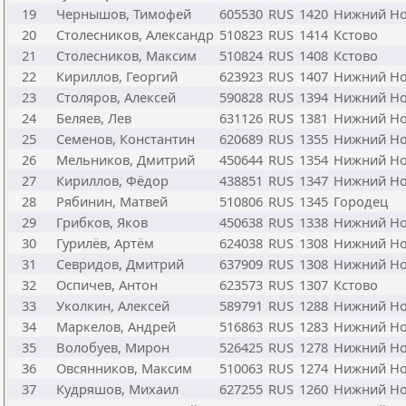
19
Чернышов, Тимофей
605530
RUS
1420
Нижний Но
20
Столесников, Александр
510823
RUS
1414
Кстово
21
Столесников, Максим
510824
RUS
1408
Кстово
22
Кириллов, Георгий
623923
RUS
1407
Нижний Но
23
Столяров, Алексей
590828
RUS
1394
Нижний Но
24
Беляев, Лев
631126
RUS
1381
Нижний Но
25
Семенов, Константин
620689
RUS
1355
Нижний Но
26
Мельников, Дмитрий
450644
RUS
1354
Нижний Но
27
Кириллов, Фёдор
438851
RUS
1347
Нижний Но
28
Рябинин, Матвей
510806
RUS
1345
Городец
29
Грибков, Яков
450638
RUS
1338
Нижний Но
30
Гурилёв, Артём
624038
RUS
1308
Нижний Но
31
Севридов, Дмитрий
637909
RUS
1308
Нижний Но
32
Оспичев, Антон
623573
RUS
1307
Кстово
33
Уколкин, Алексей
589791
RUS
1288
Нижний Но
34
Маркелов, Андрей
516863
RUS
1283
Нижний Но
35
Волобуев, Мирон
526425
RUS
1278
Нижний Но
36
Овсянников, Максим
510063
RUS
1274
Нижний Но
37
Кудряшов, Михаил
627255
RUS
1260
Нижний Но