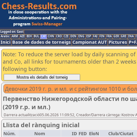
Logged on: Gast
Arabic
ARM
AZE
BIH
BUL
CAT
CHN
CRO
CZE
DEN
ENG
ESP
FAI
FIN
FRA
GER
GRE
INA
I
Inici
Base de dades de torneigs
Campionat AUT
Pictures
P+F
Note: To reduce the server load by daily scanning of 
and Co, all links for tournaments older than 2 weeks 
following button:
Девочки 2019 г. р. и мл. и с рейтингом 1010 и бо
Первенство Нижегородской области по ша
(2019 г.р. и мл.)
Darrera actualització05.06.2026 11:09:52, Creador/Darrera càrrega: Kostrov 
Llista del rànquing inicial
Núm.
Nom
ID
FED
EloN
Club/Ciutat