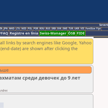
Servert
TA
JPN
MKD
LTU
NED
POL
POR
ROU
RUS
SRB
SVK
SWE
TUR
UKR
VIE
FontSize:11pt
/FAQ
Registre en línia
Swiss-Manager
ÖSB
FIDE
all links by search engines like Google, Yahoo
(end-date) are shown after clicking the
льше
хматам среди девочек до 9 лет
Andrei