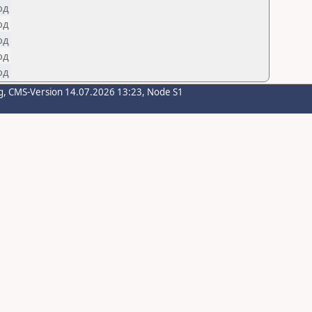
од
од
од
од
од
g
, CMS-Version 14.07.2026 13:23, Node S1