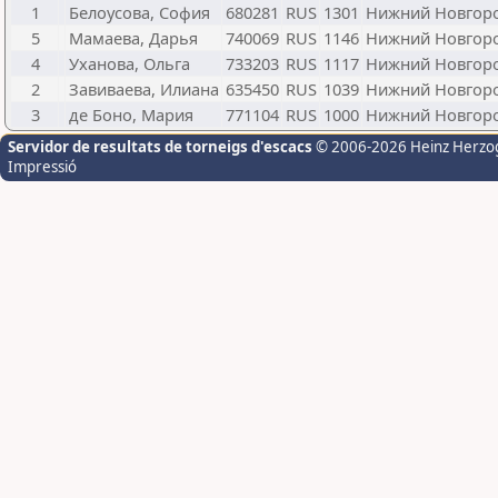
1
Белоусова, София
680281
RUS
1301
Нижний Новгор
5
Мамаева, Дарья
740069
RUS
1146
Нижний Новгор
4
Уханова, Ольга
733203
RUS
1117
Нижний Новгор
2
Завиваева, Илиана
635450
RUS
1039
Нижний Новгор
3
де Боно, Мария
771104
RUS
1000
Нижний Новгор
Servidor de resultats de torneigs d'escacs
© 2006-2026 Heinz Herzo
Impressió