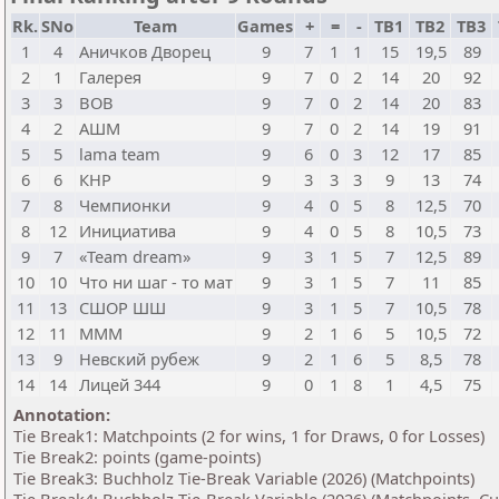
Rk.
SNo
Team
Games
+
=
-
TB1
TB2
TB3
1
4
Аничков Дворец
9
7
1
1
15
19,5
89
2
1
Галерея
9
7
0
2
14
20
92
3
3
ВОВ
9
7
0
2
14
20
83
4
2
АШМ
9
7
0
2
14
19
91
5
5
lama team
9
6
0
3
12
17
85
6
6
КНР
9
3
3
3
9
13
74
7
8
Чемпионки
9
4
0
5
8
12,5
70
8
12
Инициатива
9
4
0
5
8
10,5
73
9
7
«Team dream»
9
3
1
5
7
12,5
89
10
10
Что ни шаг - то мат
9
3
1
5
7
11
85
11
13
СШОР ШШ
9
3
1
5
7
10,5
78
12
11
МММ
9
2
1
6
5
10,5
72
13
9
Невский рубеж
9
2
1
6
5
8,5
78
14
14
Лицей 344
9
0
1
8
1
4,5
75
Annotation:
Tie Break1: Matchpoints (2 for wins, 1 for Draws, 0 for Losses)
Tie Break2: points (game-points)
Tie Break3: Buchholz Tie-Break Variable (2026) (Matchpoints)