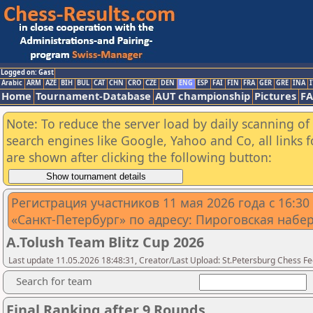
Logged on: Gast
Arabic
ARM
AZE
BIH
BUL
CAT
CHN
CRO
CZE
DEN
ENG
ESP
FAI
FIN
FRA
GER
GRE
INA
I
Home
Tournament-Database
AUT championship
Pictures
F
Note: To reduce the server load by daily scanning of a
search engines like Google, Yahoo and Co, all links 
are shown after clicking the following button:
Регистрация участников 11 мая 2026 года с 16:3
«Санкт-Петербург» по адресу: Пироговская набере
A.Tolush Team Blitz Cup 2026
Last update 11.05.2026 18:48:31, Creator/Last Upload: St.Petersburg Chess F
Search for team
Final Ranking after 9 Rounds