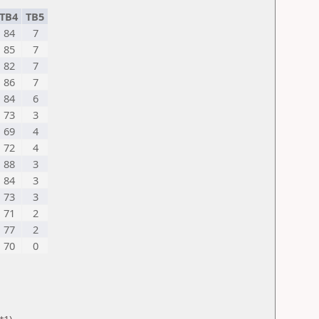
TB4
TB5
84
7
85
7
82
7
86
7
84
6
73
3
69
4
72
4
88
3
84
3
73
3
71
2
77
2
70
0