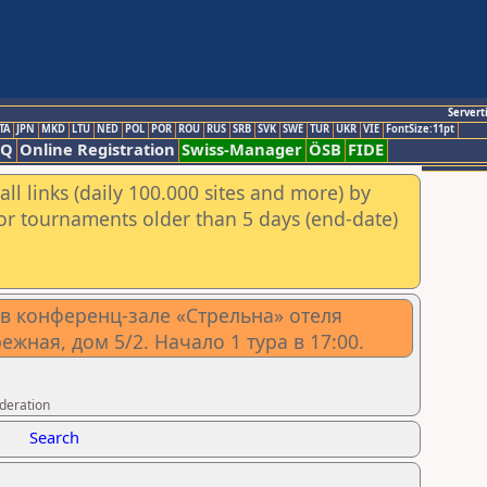
Servert
TA
JPN
MKD
LTU
NED
POL
POR
ROU
RUS
SRB
SVK
SWE
TUR
UKR
VIE
FontSize:11pt
AQ
Online Registration
Swiss-Manager
ÖSB
FIDE
ll links (daily 100.000 sites and more) by
for tournaments older than 5 days (end-date)
0 в конференц-зале «Стрельна» отеля
жная, дом 5/2. Начало 1 тура в 17:00.
ederation
Search