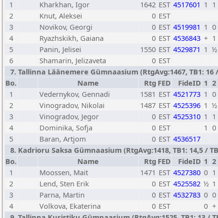
1
Kharkhan, Igor
1642
EST
4517601
1
1
2
Knut, Aleksei
0
EST
3
Novikov, Georgi
0
EST
4519981
1
0
4
Ryazhskikh, Gaiana
0
EST
4536843
+
1
5
Panin, Jelisei
1550
EST
4529871
1
½
6
Shamarin, Jelizaveta
0
EST
7. Tallinna Läänemere Gümnaasium (RtgAvg:1467, TB1: 16 / 
Bo.
Name
Rtg
FED
FideID
1
2
1
Vedernykov, Gennadi
1581
EST
4521773
1
0
2
Vinogradov, Nikolai
1487
EST
4525396
1
½
3
Vinogradov, Jegor
0
EST
4525310
1
1
4
Dominika, Sofja
0
EST
1
0
5
Baran, Artjom
0
EST
4536517
8. Kadrioru Saksa Gümnaasium (RtgAvg:1418, TB1: 14,5 / TB2
Bo.
Name
Rtg
FED
FideID
1
2
1
Moossen, Mait
1471
EST
4527380
0
1
2
Lend, Sten Erik
0
EST
4525582
½
1
3
Parna, Martin
0
EST
4532783
0
0
4
Volkova, Ekaterina
0
EST
0
+
9. Tallinna Kuristiku Gümnaasium (RtgAvg:1525, TB1: 13 / TB