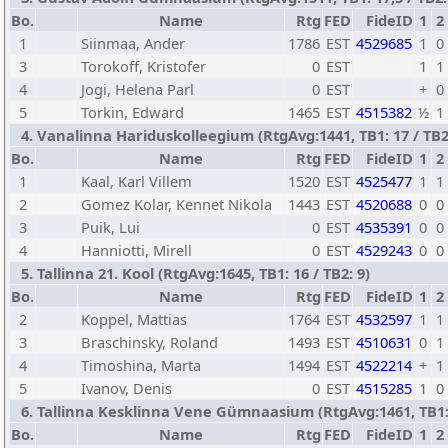
Bo.
Name
Rtg
FED
FideID
1
2
1
Siinmaa, Ander
1786
EST
4529685
1
0
3
Torokoff, Kristofer
0
EST
1
1
4
Jogi, Helena Parl
0
EST
+
0
5
Torkin, Edward
1465
EST
4515382
½
1
4. Vanalinna Hariduskolleegium (RtgAvg:1441, TB1: 17 / TB2:
Bo.
Name
Rtg
FED
FideID
1
2
1
Kaal, Karl Villem
1520
EST
4525477
1
1
2
Gomez Kolar, Kennet Nikola
1443
EST
4520688
0
0
3
Puik, Lui
0
EST
4535391
0
0
4
Hanniotti, Mirell
0
EST
4529243
0
0
5. Tallinna 21. Kool (RtgAvg:1645, TB1: 16 / TB2: 9)
Bo.
Name
Rtg
FED
FideID
1
2
2
Koppel, Mattias
1764
EST
4532597
1
1
3
Braschinsky, Roland
1493
EST
4510631
0
1
4
Timoshina, Marta
1494
EST
4522214
+
1
5
Ivanov, Denis
0
EST
4515285
1
0
6. Tallinna Kesklinna Vene Gümnaasium (RtgAvg:1461, TB1: 1
Bo.
Name
Rtg
FED
FideID
1
2