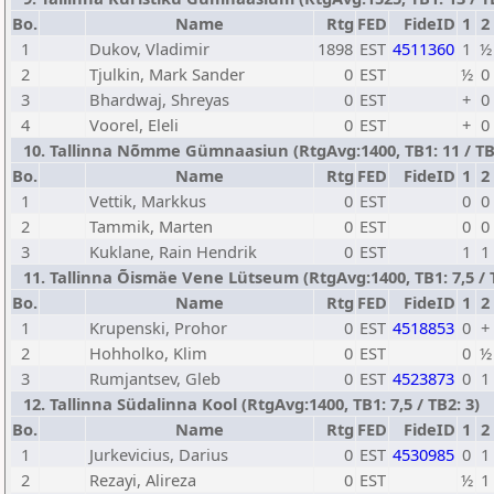
Bo.
Name
Rtg
FED
FideID
1
2
1
Dukov, Vladimir
1898
EST
4511360
1
½
2
Tjulkin, Mark Sander
0
EST
½
0
3
Bhardwaj, Shreyas
0
EST
+
0
4
Voorel, Eleli
0
EST
+
0
10. Tallinna Nõmme Gümnaasiun (RtgAvg:1400, TB1: 11 / TB2
Bo.
Name
Rtg
FED
FideID
1
2
1
Vettik, Markkus
0
EST
0
0
2
Tammik, Marten
0
EST
0
0
3
Kuklane, Rain Hendrik
0
EST
1
1
11. Tallinna Õismäe Vene Lütseum (RtgAvg:1400, TB1: 7,5 / T
Bo.
Name
Rtg
FED
FideID
1
2
1
Krupenski, Prohor
0
EST
4518853
0
+
2
Hohholko, Klim
0
EST
0
½
3
Rumjantsev, Gleb
0
EST
4523873
0
1
12. Tallinna Südalinna Kool (RtgAvg:1400, TB1: 7,5 / TB2: 3)
Bo.
Name
Rtg
FED
FideID
1
2
1
Jurkevicius, Darius
0
EST
4530985
0
1
2
Rezayi, Alireza
0
EST
½
1