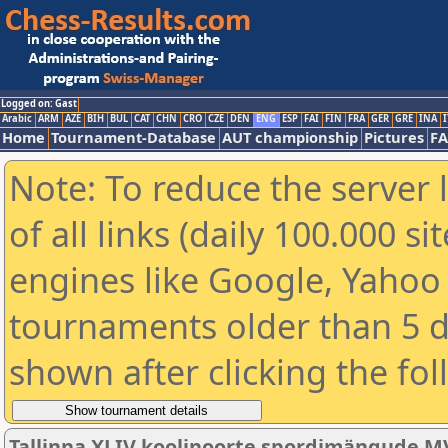
Logged on: Gast
Arabic
ARM
AZE
BIH
BUL
CAT
CHN
CRO
CZE
DEN
ENG
ESP
FAI
FIN
FRA
GER
GRE
INA
I
Home
Tournament-Database
AUT championship
Pictures
F
Note: To reduce the server 
of all links (daily 100.000 s
engines like Google, Yahoo a
tournaments older than 5 d
shown after clicking the fo
Tallinna XLIV koolinoorte spordimängude M