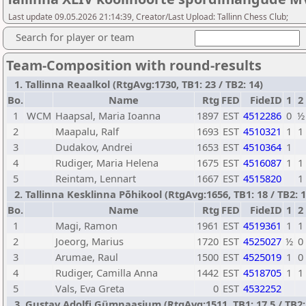
Last update 09.05.2026 21:14:39, Creator/Last Upload: Tallinn Chess Club;
Search for player or team
Team-Composition with round-results
1. Tallinna Reaalkol (RtgAvg:1730, TB1: 23 / TB2: 14)
Bo.
Name
Rtg
FED
FideID
1
2
1
WCM
Haapsal, Maria Ioanna
1897
EST
4512286
0
½
2
Maapalu, Ralf
1693
EST
4510321
1
1
3
Dudakov, Andrei
1653
EST
4510364
1
4
Rudiger, Maria Helena
1675
EST
4516087
1
1
5
Reintam, Lennart
1667
EST
4515820
1
2. Tallinna Kesklinna Põhikool (RtgAvg:1656, TB1: 18 / TB2: 1
Bo.
Name
Rtg
FED
FideID
1
2
1
Magi, Ramon
1961
EST
4519361
1
1
2
Joeorg, Marius
1720
EST
4525027
½
0
3
Arumae, Raul
1500
EST
4525019
1
0
4
Rudiger, Camilla Anna
1442
EST
4518705
1
1
5
Vals, Eva Greta
0
EST
4532252
3. Gustav Adolfi Gümnaasium (RtgAvg:1511, TB1: 17,5 / TB2: