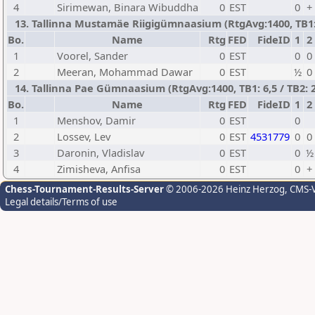
4
Sirimewan, Binara Wibuddha
0
EST
0
+
13. Tallinna Mustamäe Riigigümnaasium (RtgAvg:1400, TB1: 6
Bo.
Name
Rtg
FED
FideID
1
2
1
Voorel, Sander
0
EST
0
0
2
Meeran, Mohammad Dawar
0
EST
½
0
14. Tallinna Pae Gümnaasium (RtgAvg:1400, TB1: 6,5 / TB2: 2
Bo.
Name
Rtg
FED
FideID
1
2
1
Menshov, Damir
0
EST
0
2
Lossev, Lev
0
EST
4531779
0
0
3
Daronin, Vladislav
0
EST
0
½
4
Zimisheva, Anfisa
0
EST
0
+
Chess-Tournament-Results-Server
© 2006-2026 Heinz Herzog
, CMS-
Legal details/Terms of use