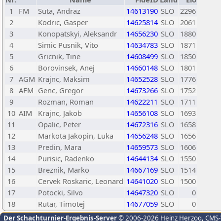
1
FM
Suta, Andraz
14613190
SLO
2296
2
Kodric, Gasper
14625814
SLO
2061
3
Konopatskyi, Aleksandr
14656230
SLO
1880
4
Simic Pusnik, Vito
14634783
SLO
1871
5
Gricnik, Tine
14608499
SLO
1850
6
Borovinsek, Anej
14660148
SLO
1801
7
AGM
Krajnc, Maksim
14652528
SLO
1776
8
AFM
Genc, Gregor
14673266
SLO
1752
9
Rozman, Roman
14622211
SLO
1711
10
AIM
Krajnc, Jakob
14656108
SLO
1693
11
Opalic, Peter
14672316
SLO
1658
12
Markota Jakopin, Luka
14656248
SLO
1656
13
Predin, Mara
14659573
SLO
1606
14
Purisic, Radenko
14644134
SLO
1550
15
Breznik, Marko
14667169
SLO
1514
16
Cervek Roskaric, Leonard
14641020
SLO
1500
17
Potocki, Silvo
14647320
SLO
0
18
Rutar, Timotej
14677059
SLO
0
Der Schachturnier-Ergebnis-Server
© 2006-2026 Heinz Herzog
, CMS