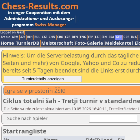
Logged on: Gast
Arabic
ARM
AZE
BIH
BUL
CAT
CHN
CRO
CZE
DEN
ENG
ESP
FAI
FIN
FRA
GER
GRE
INA
I
Home
TurnierDB
Meisterschaft
Foto-Galerie
Meldekartei
El
Hinweis: Um die Serverbelastung durch das tägliche D
Seiten und mehr) von Google, Yahoo und Co zu reduz
bereits seit 5 Tagen beendet sind die Links erst dur
Igra se v prostorih ŽŠK!
Ciklus totalni šah - Tretji turnir v standard
Die Seite wurde zuletzt aktualisiert am 10.05.2026 16:40:11, Ersteller/Letzter 
Suche nach Spieler
Startrangliste
Nr.
Name
FideID
Land
Elo