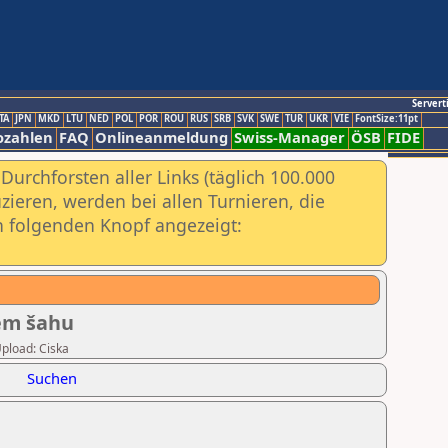
Servert
TA
JPN
MKD
LTU
NED
POL
POR
ROU
RUS
SRB
SVK
SWE
TUR
UKR
VIE
FontSize:11pt
ozahlen
FAQ
Onlineanmeldung
Swiss-Manager
ÖSB
FIDE
urchforsten aller Links (täglich 100.000
ieren, werden bei allen Turnieren, die
ch folgenden Knopf angezeigt:
nem šahu
Upload: Ciska
Suchen