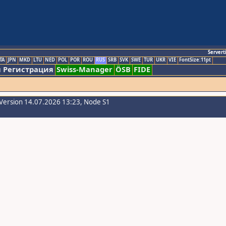
Servert
TA
JPN
MKD
LTU
NED
POL
POR
ROU
RUS
SRB
SVK
SWE
TUR
UKR
VIE
FontSize:11pt
 Регистрация
Swiss-Manager
ÖSB
FIDE
Version 14.07.2026 13:23, Node S1