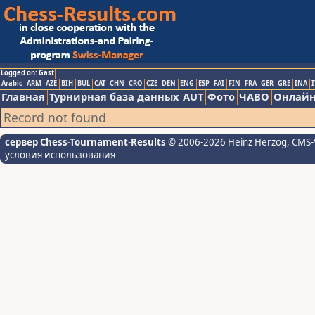
Logged on: Gast
Arabic
ARM
AZE
BIH
BUL
CAT
CHN
CRO
CZE
DEN
ENG
ESP
FAI
FIN
FRA
GER
GRE
INA
I
Главная
Турнирная база данных
AUT
Фото
ЧАВО
Онлайн
Record not found
сервер Chess-Tournament-Results
© 2006-2026 Heinz Herzog
, CMS-
условия использования