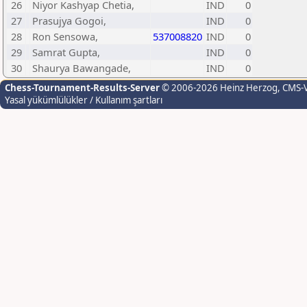
26
Niyor Kashyap Chetia,
IND
0
27
Prasujya Gogoi,
IND
0
28
Ron Sensowa,
537008820
IND
0
29
Samrat Gupta,
IND
0
30
Shaurya Bawangade,
IND
0
Chess-Tournament-Results-Server
© 2006-2026 Heinz Herzog
, CMS-
Yasal yükümlülükler / Kullanım şartları