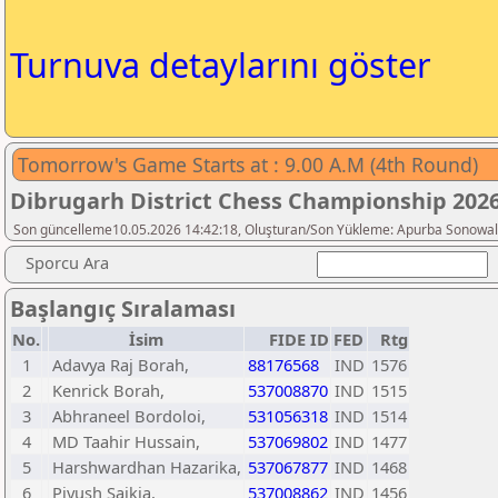
Turnuva detaylarını göster
Tomorrow's Game Starts at : 9.00 A.M (4th Round)
Dibrugarh District Chess Championship 202
Son güncelleme10.05.2026 14:42:18, Oluşturan/Son Yükleme: Apurba Sonowal
Sporcu Ara
Başlangıç Sıralaması
No.
İsim
FIDE ID
FED
Rtg
1
Adavya Raj Borah,
88176568
IND
1576
2
Kenrick Borah,
537008870
IND
1515
3
Abhraneel Bordoloi,
531056318
IND
1514
4
MD Taahir Hussain,
537069802
IND
1477
5
Harshwardhan Hazarika,
537067877
IND
1468
6
Piyush Saikia,
537008862
IND
1456