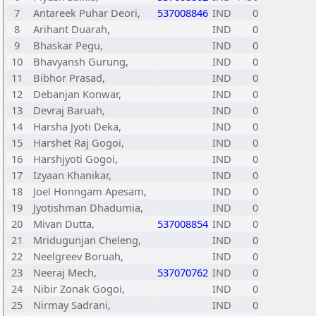
7
Antareek Puhar Deori,
537008846
IND
0
8
Arihant Duarah,
IND
0
9
Bhaskar Pegu,
IND
0
10
Bhavyansh Gurung,
IND
0
11
Bibhor Prasad,
IND
0
12
Debanjan Konwar,
IND
0
13
Devraj Baruah,
IND
0
14
Harsha Jyoti Deka,
IND
0
15
Harshet Raj Gogoi,
IND
0
16
Harshjyoti Gogoi,
IND
0
17
Izyaan Khanikar,
IND
0
18
Joel Honngam Apesam,
IND
0
19
Jyotishman Dhadumia,
IND
0
20
Mivan Dutta,
537008854
IND
0
21
Mridugunjan Cheleng,
IND
0
22
Neelgreev Boruah,
IND
0
23
Neeraj Mech,
537070762
IND
0
24
Nibir Zonak Gogoi,
IND
0
25
Nirmay Sadrani,
IND
0