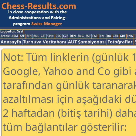
Logged on: Gast
Arabic
ARM
AZE
BIH
BUL
CAT
CHN
CRO
CZE
DEN
ENG
ESP
FAI
FIN
FRA
GER
GRE
INA
I
Anasayfa
Turnuva Veritabanı
AUT Şampiyonası
Fotoğraflar
Not: Tüm linklerin (günlük 1
Google, Yahoo and Co gibi
tarafından günlük taranar
azaltılması için aşağıdaki 
2 haftadan (bitiş tarihi) dah
tüm bağlantılar gösterilir: