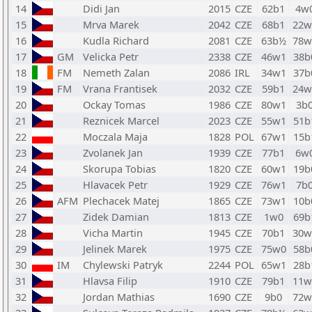
14
Didi Jan
2015
CZE
62b1
4w
15
Mrva Marek
2042
CZE
68b1
22w
16
Kudla Richard
2081
CZE
63b½
78w
17
GM
Velicka Petr
2338
CZE
46w1
38b
18
FM
Nemeth Zalan
2086
IRL
34w1
37b
19
FM
Vrana Frantisek
2032
CZE
59b1
24w
20
Ockay Tomas
1986
CZE
80w1
3b
21
Reznicek Marcel
2023
CZE
55w1
51b
22
Moczala Maja
1828
POL
67w1
15b
23
Zvolanek Jan
1939
CZE
77b1
6w
24
Skorupa Tobias
1820
CZE
60w1
19b
25
Hlavacek Petr
1929
CZE
76w1
7b
26
AFM
Plechacek Matej
1865
CZE
73w1
10b
27
Zidek Damian
1813
CZE
1w0
69b
28
Vicha Martin
1945
CZE
70b1
30w
29
Jelinek Marek
1975
CZE
75w0
58b
30
IM
Chylewski Patryk
2244
POL
65w1
28b
31
Hlavsa Filip
1910
CZE
79b1
11w
32
Jordan Mathias
1690
CZE
9b0
72w