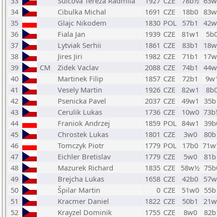
33
Sulcova Tereza Radmila
1927
CZE
78b½
63w
34
Cibulka Michal
1691
CZE
18b0
83w
35
Glajc Nikodem
1830
POL
57b1
42w
36
Fiala Jan
1939
CZE
81w1
5b
37
Lytviak Serhii
1861
CZE
83b1
18w
38
Jires Jiri
1982
CZE
71b1
17w
39
CM
Zidek Vaclav
2088
CZE
74b1
44w
40
Martinek Filip
1857
CZE
72b1
9w
41
Vesely Martin
1926
CZE
82w1
8b
42
Psenicka Pavel
2037
CZE
49w1
35b
43
Cerulik Lukas
1736
CZE
10w0
73b
44
Franiok Andrzej
1859
POL
84w1
39b
45
Chrostek Lukas
1801
CZE
3w0
80b
46
Tomczyk Piotr
1779
POL
17b0
71w
47
Eichler Bretislav
1779
CZE
5w0
81b
48
Mazurek Richard
1835
CZE
58w½
75b
49
Brejcha Lukas
1658
CZE
42b0
57w
50
Špilar Martin
0
CZE
51w0
55b
51
Kracmer Daniel
1822
CZE
50b1
21w
52
Krayzel Dominik
1755
CZE
8w0
82b