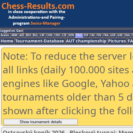
Logged on: Gast
Arabic
ARM
AZE
BIH
BUL
CAT
CHN
CRO
CZE
DEN
ENG
ESP
FAI
FIN
FRA
GER
GRE
INA
I
Home
Tournament-Database
AUT championship
Pictures
F
Note: To reduce the server 
all links (daily 100.000 sit
engines like Google, Yahoo a
tournaments older than 5 d
shown after clicking the fol
Ostravský koník 2026 - Bleskový turnaj; Mem