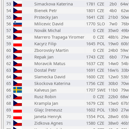
53
Simackova Katerina
1781
CZE
2b0
64w
54
Bienek Petr
1801
CZE
4b0
62w
55
Prstecky Jan
1641
CZE
21b0
50w
56
Milicevic David
1770
SLO
7w0
76b
57
Novák Michal
0
CZE
35w0
49b
58
Marrero Trapaga Yiromer
0
CZE
48b½
29w
59
Kacyrz Filip
1645
POL
19w0
60b
60
Zborovsky Martin
0
CZE
24b0
59w
61
Repak Jan
1743
CZE
6b0
77w
62
Moravcik Matus
1637
CZE
14w0
54b
63
Dostal Petr
1691
CZE
16w½
33b
64
Slamecka David
1600
CZE
12w0
53b
65
Skockova Katerina
1756
CZE
30b0
70w
66
Kalveus Jan
1707
SWE
11b0
79w
67
Rusz Robin
0
CZE
22b0
68w
68
Krampla Jan
1679
CZE
15w0
67b
69
Glajc Ireneusz
1602
POL
13b0
27w
70
Janeta Henryk
1554
POL
28w0
65b
71
Zidkova Agnes
1580
CZE
38w0
46b