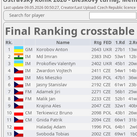
Last update 09.05.2026 00:50:27, Creator/Last Upload: Czech Republic licence
Search for player
Final Ranking crosstable
Rk.
Name
Rtg
FED
1.Rd
2.R
1
GM
Korobov Anton
2643
UKR
27b1
13w
2
IM
Md Imran
2383
IND
53w1
12b
3
IM
Prokofiev Valentyn
2402
UKR
45b1
20w
4
IM
Zwardon Vojtech
2411
CZE
54w1
14b
5
IM
Mis Mieszko
2366
POL
47b1
36w
6
IM
Jasny Stanislav
2192
CZE
61w1
23b
7
FM
Adamek Jiri
2271
CZE
56b1
25w
8
FM
Malik Jan
2233
CZE
52b1
41w
9
Krajina Ales
2047
CZE
32w1
40b
10
CM
Terkiewicz Bruno
2098
POL
43b1
26w
11
CM
Gnida Patrik
2094
CZE
66w1
31b
12
Haladaj Adam
1996
POL
64b1
2w
13
Svoboda Tobias
2002
CZE
69w1
1b