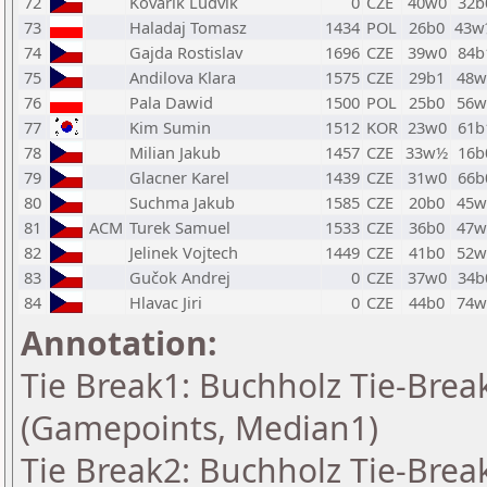
72
Kovarik Ludvik
0
CZE
40w0
32b
73
Haladaj Tomasz
1434
POL
26b0
43w
74
Gajda Rostislav
1696
CZE
39w0
84b
75
Andilova Klara
1575
CZE
29b1
48w
76
Pala Dawid
1500
POL
25b0
56w
77
Kim Sumin
1512
KOR
23w0
61b
78
Milian Jakub
1457
CZE
33w½
16b
79
Glacner Karel
1439
CZE
31w0
66b
80
Suchma Jakub
1585
CZE
20b0
45w
81
ACM
Turek Samuel
1533
CZE
36b0
47w
82
Jelinek Vojtech
1449
CZE
41b0
52w
83
Gučok Andrej
0
CZE
37w0
34b
84
Hlavac Jiri
0
CZE
44b0
74w
Annotation:
Tie Break1: Buchholz Tie-Break
(Gamepoints, Median1)
Tie Break2: Buchholz Tie-Break