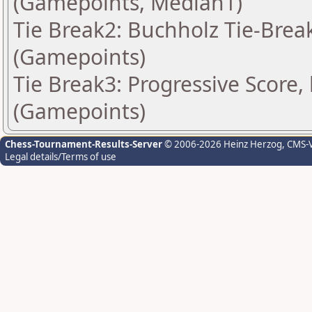
(Gamepoints, Median1)
Tie Break2: Buchholz Tie-Break
(Gamepoints)
Tie Break3: Progressive Score,
(Gamepoints)
Chess-Tournament-Results-Server
© 2006-2026 Heinz Herzog
, CMS-
Legal details/Terms of use