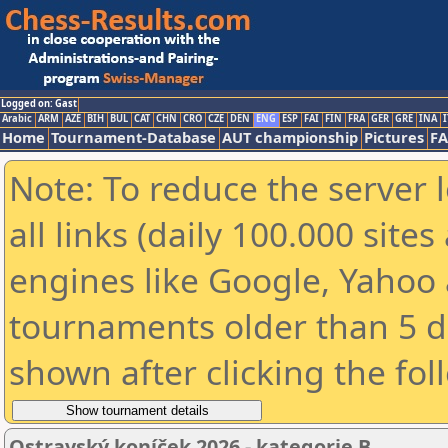
Logged on: Gast
Arabic
ARM
AZE
BIH
BUL
CAT
CHN
CRO
CZE
DEN
ENG
ESP
FAI
FIN
FRA
GER
GRE
INA
I
Home
Tournament-Database
AUT championship
Pictures
F
Note: To reduce the server 
all links (daily 100.000 sit
engines like Google, Yahoo a
tournaments older than 5 d
shown after clicking the fol
Ostravský koníček 2026 - kategorie B