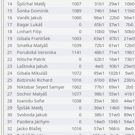
14
Šplíchal Matěj
1007
31b1
29w1
10b0
15
Šonka Dominik
1089
74b1
34w1
11b0
16
Vaněk Jakub
1060
96w1
22b0
56w1
17
Bagar Lukáš
0
65b1
37w1
7b0
18
Linhart Filip
0
10b0
59w1
50b0
19
Gibala František
1003
63w1
87b1
21w0
20
Smetka Matyáš
1039
72b1
61w1
12b0
21
Porubská Veronika
1141
48b1
71w1
19b1
22
Nitsche Patrik
0
62b1
16w1
73b1
23
Laštovka Jakub
0
4w0
93b1
25w
24
Gibala Mikuláš
1072
95w1
102b1
5w0
25
Bidzinski Richard
1016
61b0
83w1
23b½
26
Niktabar Seyed Samyar
1062
77b1
69w1
2b0
27
Sochor Matyáš
1077
98b1
55w1
41b1
28
Ioanidu Sofie
1038
35w1
3b0
44w1
29
Špišák Matěj
0
36w1
14b0
94w1
30
Svoboda Jakub
0
38b1
51w0
89w1
31
Pazdera Jáchym
0
14w0
104b1
54w1
32
Jacko Blažej
1016
57w1
56b½
8w0