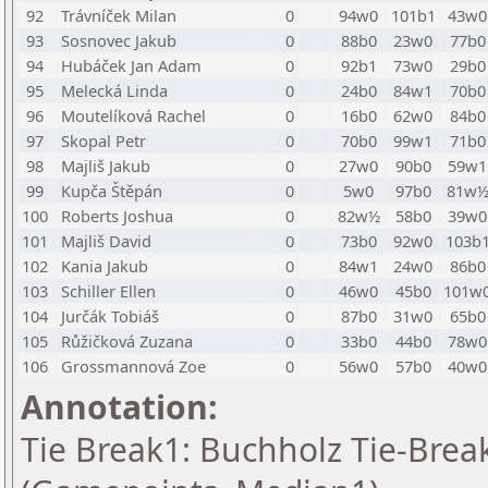
92
Trávníček Milan
0
94w0
101b1
43w0
93
Sosnovec Jakub
0
88b0
23w0
77b0
94
Hubáček Jan Adam
0
92b1
73w0
29b0
95
Melecká Linda
0
24b0
84w1
70b0
96
Moutelíková Rachel
0
16b0
62w0
84b0
97
Skopal Petr
0
70b0
99w1
71b0
98
Majliš Jakub
0
27w0
90b0
59w1
99
Kupča Štěpán
0
5w0
97b0
81w
100
Roberts Joshua
0
82w½
58b0
39w0
101
Majliš David
0
73b0
92w0
103b
102
Kania Jakub
0
84w1
24w0
86b0
103
Schiller Ellen
0
46w0
45b0
101w
104
Jurčák Tobiáš
0
87b0
31w0
65b0
105
Růžičková Zuzana
0
33b0
44b0
78w0
106
Grossmannová Zoe
0
56w0
57b0
40w0
Annotation:
Tie Break1: Buchholz Tie-Break