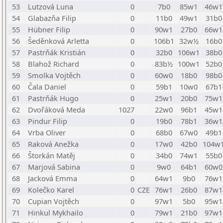
53
Lutzová Luna
0
7b0
85w1
46w1
54
Glabazňa Filip
0
11b0
49w1
31b0
55
Hübner Filip
0
90w1
27b0
66w1
56
Šeděnková Arletta
0
106b1
32w½
16b0
57
Pastrňák Kristián
0
32b0
106w1
38b0
58
Blahož Richard
0
83b½
100w1
52b0
59
Smolka Vojtěch
0
60w0
18b0
98b0
60
Čala Daniel
0
59b1
10w0
67b1
61
Pastrňák Hugo
0
25w1
20b0
75w1
62
Dvořáková Meda
1027
22w0
96b1
45w1
63
Pindur Filip
0
19b0
78b1
36w1
64
Vrba Oliver
0
68b0
67w0
49b1
65
Raková Anežka
0
17w0
42b0
104w
66
Štorkán Matěj
0
34b0
74w1
55b0
67
Marjová Sabina
0
9w0
64b1
60w0
68
Jacková Emma
0
64w1
9b0
76w1
69
Kolečko Karel
0
CZE
76w1
26b0
87w1
70
Cupian Vojtěch
0
97w1
5b0
95w1
71
Hinkul Mykhailo
0
79w1
21b0
97w1