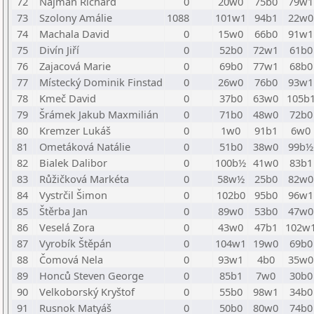
72
Najman Richard
0
20w0
75b0
79w1
73
Szolony Amálie
1088
101w1
94b1
22w0
74
Machala David
0
15w0
66b0
91w1
75
Divín Jiří
0
52b0
72w1
61b0
76
Zajacová Marie
0
69b0
77w1
68b0
77
Místecký Dominik Finstad
0
26w0
76b0
93w1
78
Kmeč David
0
37b0
63w0
105b
79
Šrámek Jakub Maxmilián
0
71b0
48w0
72b0
80
Kremzer Lukáš
0
1w0
91b1
6w0
81
Ometáková Natálie
0
51b0
38w0
99b½
82
Bialek Dalibor
0
100b½
41w0
83b1
83
Růžičková Markéta
0
58w½
25b0
82w0
84
Vystrčil Šimon
0
102b0
95b0
96w1
85
Štěrba Jan
0
89w0
53b0
47w0
86
Veselá Zora
0
43w0
47b1
102w
87
Vyrobík Štěpán
0
104w1
19w0
69b0
88
Čomová Nela
0
93w1
4b0
35w0
89
Honců Steven George
0
85b1
7w0
30b0
90
Velkoborský Kryštof
0
55b0
98w1
34b0
91
Rusnok Matyáš
0
50b0
80w0
74b0