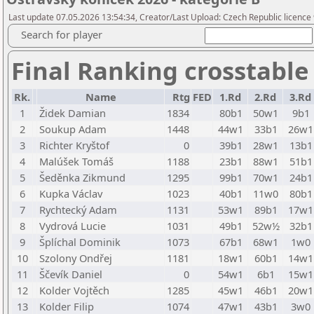
Last update 07.05.2026 13:54:34, Creator/Last Upload: Czech Republic licence
Search for player
Final Ranking crosstable
Rk.
Name
Rtg
FED
1.Rd
2.Rd
3.Rd
1
Židek Damian
1834
80b1
50w1
9b1
2
Soukup Adam
1448
44w1
33b1
26w1
3
Richter Kryštof
0
39b1
28w1
13b1
4
Malúšek Tomáš
1188
23b1
88w1
51b1
5
Šeděnka Zikmund
1295
99b1
70w1
24b1
6
Kupka Václav
1023
40b1
11w0
80b1
7
Rychtecký Adam
1131
53w1
89b1
17w1
8
Vydrová Lucie
1031
49b1
52w½
32b1
9
Šplíchal Dominik
1073
67b1
68w1
1w0
10
Szolony Ondřej
1181
18w1
60b1
14w1
11
Ščevík Daniel
0
54w1
6b1
15w1
12
Kolder Vojtěch
1285
45w1
46b1
20w1
13
Kolder Filip
1074
47w1
43b1
3w0