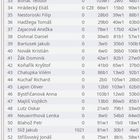
33
Boháč Teodor
0
105w1
2w0
48b1
34
Hrádecký Eliáš
0
CZE
66w1
15b0
90w1
35
Nestoroski Filip
0
28b0
39w1
88b1
36
Hadžega Tomáš
0
29b0
40w1
63b0
37
Zajacová Anežka
0
78w1
17b0
42w1
38
Dohnal Daniel
0
30w0
81b1
57w1
39
Bartusek Jakub
0
3w0
35b0
100b
40
Novák Kristián
0
6w0
36b0
106b
41
Žák Dominik
0
42w1
82b1
27w0
42
Koňařík Kryštof
0
41b0
65w1
37b0
43
Chalupka Vilém
0
86b1
13w0
92b1
44
Kuchař Richard
0
2b0
105w1
28b0
45
Lapin Oliver
0
12b0
103w1
62b0
46
Bystřičanová Anna
0
103b1
12w0
53b0
47
Majliš Vojtěch
0
13b0
86w0
85b1
48
Lutz Oskar
0
21w0
79b1
33w0
49
Neuwirthová Lenka
0
8w0
54b0
64w0
50
Blahož Petr
0
91w1
1b0
18w1
51
Sliž Jakub
1021
81w1
30b1
4w0
52
Stříšovský Jonáš
0
75w1
8b½
58w1