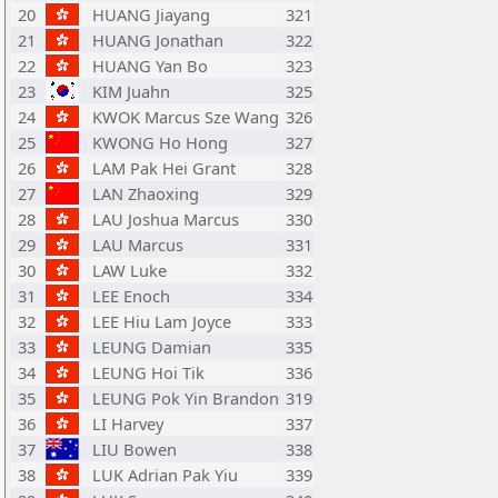
20
HUANG Jiayang
321
21
HUANG Jonathan
322
22
HUANG Yan Bo
323
23
KIM Juahn
325
24
KWOK Marcus Sze Wang
326
25
KWONG Ho Hong
327
26
LAM Pak Hei Grant
328
27
LAN Zhaoxing
329
28
LAU Joshua Marcus
330
29
LAU Marcus
331
30
LAW Luke
332
31
LEE Enoch
334
32
LEE Hiu Lam Joyce
333
33
LEUNG Damian
335
34
LEUNG Hoi Tik
336
35
LEUNG Pok Yin Brandon
319
36
LI Harvey
337
37
LIU Bowen
338
38
LUK Adrian Pak Yiu
339