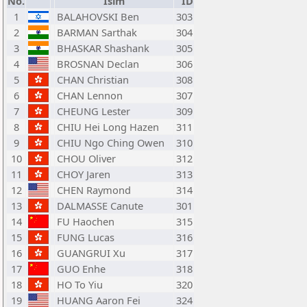
No.
İsim
ID
1
BALAHOVSKI Ben
303
2
BARMAN Sarthak
304
3
BHASKAR Shashank
305
4
BROSNAN Declan
306
5
CHAN Christian
308
6
CHAN Lennon
307
7
CHEUNG Lester
309
8
CHIU Hei Long Hazen
311
9
CHIU Ngo Ching Owen
310
10
CHOU Oliver
312
11
CHOY Jaren
313
12
CHEN Raymond
314
13
DALMASSE Canute
301
14
FU Haochen
315
15
FUNG Lucas
316
16
GUANGRUI Xu
317
17
GUO Enhe
318
18
HO To Yiu
320
19
HUANG Aaron Fei
324