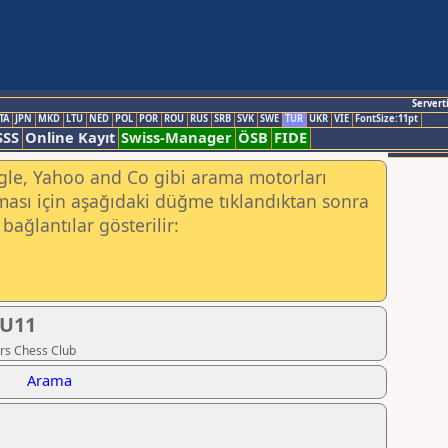
Servert
TA
JPN
MKD
LTU
NED
POL
POR
ROU
RUS
SRB
SVK
SWE
TUR
UKR
VIE
FontSize:11pt
SSS
Online Kayıt
Swiss-Manager
ÖSB
FIDE
ogle, Yahoo and Co gibi arama motorları
ası için aşağıdaki düğme tıklandıktan sonra
bağlantılar gösterilir:
 U11
rs Chess Club
Arama