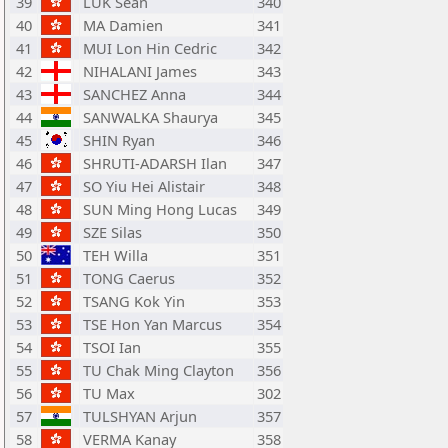
39
LUK Sean
340
40
MA Damien
341
41
MUI Lon Hin Cedric
342
42
NIHALANI James
343
43
SANCHEZ Anna
344
44
SANWALKA Shaurya
345
45
SHIN Ryan
346
46
SHRUTI-ADARSH Ilan
347
47
SO Yiu Hei Alistair
348
48
SUN Ming Hong Lucas
349
49
SZE Silas
350
50
TEH Willa
351
51
TONG Caerus
352
52
TSANG Kok Yin
353
53
TSE Hon Yan Marcus
354
54
TSOI Ian
355
55
TU Chak Ming Clayton
356
56
TU Max
302
57
TULSHYAN Arjun
357
58
VERMA Kanay
358