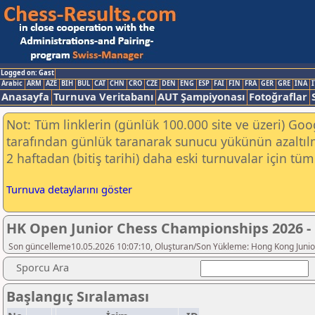
Logged on: Gast
Arabic
ARM
AZE
BIH
BUL
CAT
CHN
CRO
CZE
DEN
ENG
ESP
FAI
FIN
FRA
GER
GRE
INA
I
Anasayfa
Turnuva Veritabanı
AUT Şampiyonası
Fotoğraflar
Not: Tüm linklerin (günlük 100.000 site ve üzeri) Go
tarafından günlük taranarak sunucu yükünün azaltılm
2 haftadan (bitiş tarihi) daha eski turnuvalar için tüm 
Turnuva detaylarını göster
HK Open Junior Chess Championships 2026 -
Son güncelleme10.05.2026 10:07:10, Oluşturan/Son Yükleme: Hong Kong Junio
Sporcu Ara
Başlangıç Sıralaması