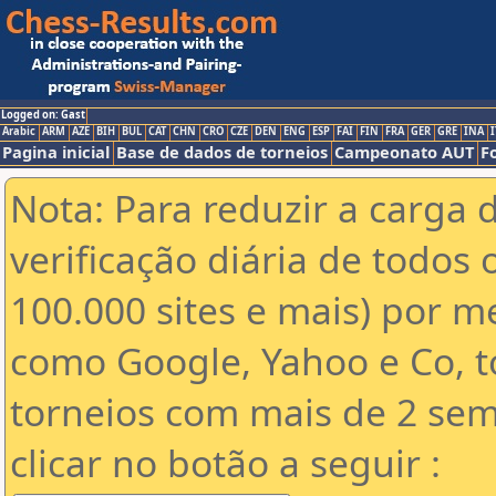
Logged on: Gast
Arabic
ARM
AZE
BIH
BUL
CAT
CHN
CRO
CZE
DEN
ENG
ESP
FAI
FIN
FRA
GER
GRE
INA
I
Pagina inicial
Base de dados de torneios
Campeonato AUT
F
Nota: Para reduzir a carga 
verificação diária de todos 
100.000 sites e mais) por 
como Google, Yahoo e Co, t
torneios com mais de 2 sem
clicar no botão a seguir :