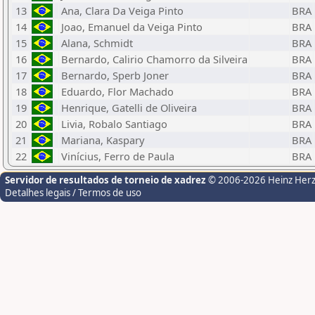
13
Ana, Clara Da Veiga Pinto
BRA
14
Joao, Emanuel da Veiga Pinto
BRA
15
Alana, Schmidt
BRA
16
Bernardo, Calirio Chamorro da Silveira
BRA
17
Bernardo, Sperb Joner
BRA
18
Eduardo, Flor Machado
BRA
19
Henrique, Gatelli de Oliveira
BRA
20
Livia, Robalo Santiago
BRA
21
Mariana, Kaspary
BRA
22
Vinícius, Ferro de Paula
BRA
Servidor de resultados de torneio de xadrez
© 2006-2026 Heinz Her
Detalhes legais / Termos de uso