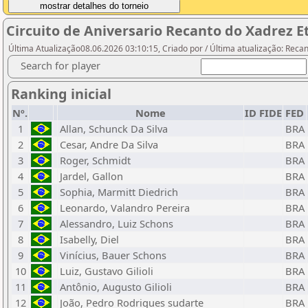
Circuito de Aniversario Recanto do Xadrez E
Última Atualização08.06.2026 03:10:15, Criado por / Última atualização: Reca
Search for player
Ranking inicial
Nº.
Nome
ID FIDE
FED
1
Allan, Schunck Da Silva
BRA
2
Cesar, Andre Da Silva
BRA
3
Roger, Schmidt
BRA
4
Jardel, Gallon
BRA
5
Sophia, Marmitt Diedrich
BRA
6
Leonardo, Valandro Pereira
BRA
7
Alessandro, Luiz Schons
BRA
8
Isabelly, Diel
BRA
9
Vinícius, Bauer Schons
BRA
10
Luiz, Gustavo Gilioli
BRA
11
Antônio, Augusto Gilioli
BRA
12
João, Pedro Rodrigues sudarte
BRA